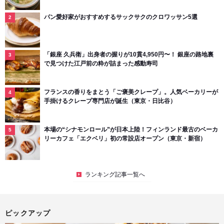
パン愛好家がおすすめするサックサクのクロワッサン5選
「銀座 久兵衛」出身者の握りが10貫4,950円〜！ 銀座の路地裏
で見つけた江戸前の粋が詰まった感動寿司
フランスの香りをまとう「ご褒美クレープ」。人気ベーカリーが
手掛けるクレープ専門店が誕生（東京・日比谷）
本場の“シナモンロール”が日本上陸！フィンランド最古のベーカ
リーカフェ「エクベリ」初の常設店オープン（東京・新宿）
ランキング記事一覧へ
ピックアップ