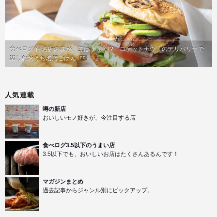
食べログ 百名店の味が、並ばず届く!?「ロケットナウ」のデリバリーで
楽しむおうち名店ごはん
PR
人気連載
噂の新店
おいしいモノ好きが、今注目する店
食べログ3.5以下のうまい店
3.5以下でも、おいしいお店はたくさんあるんです！
マガジンまとめ
過去記事からジャンル別にピックアップ。