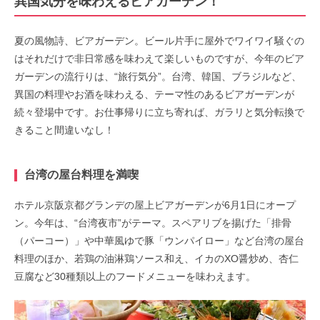
異国気分を味わえるビアガーデン！
夏の風物詩、ビアガーデン。ビール片手に屋外でワイワイ騒ぐの
はそれだけで非日常感を味わえて楽しいものですが、今年のビア
ガーデンの流行りは、“旅行気分”。台湾、韓国、ブラジルなど、
異国の料理やお酒を味わえる、テーマ性のあるビアガーデンが
続々登場中です。お仕事帰りに立ち寄れば、ガラリと気分転換で
きること間違いなし！
台湾の屋台料理を満喫
ホテル京阪京都グランデの屋上ビアガーデンが6月1日にオープ
ン。今年は、“台湾夜市”がテーマ。スペアリブを揚げた「排骨
（パーコー）」や中華風ゆで豚「ウンパイロー」など台湾の屋台
料理のほか、若鶏の油淋鶏ソース和え、イカのXO醤炒め、杏仁
豆腐など30種類以上のフードメニューを味わえます。