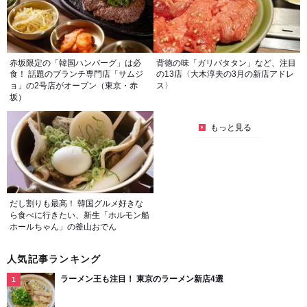
赤坂限定の「韓国ハンバーグ」は必
背徳の味「ガリバタタン」など、注目
食！ 話題のブランチ専門店「サムジ
の13店〈大木淳夫の3月の新店アドレ
ョ」の2号店がオープン（東京・赤
ス〉
坂）
もっと見る
だし割りも最高！ 韓国グルメ好きな
ら食べに行きたい、新生「ホルモン船
ホールちゃん」の釜山おでん
人気記事ランキング
ラーメン王も注目！ 東京のラーメン新店4選