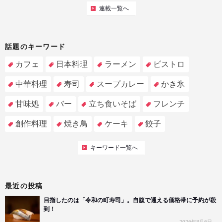
連載一覧へ
話題のキーワード
カフェ
日本料理
ラーメン
ビストロ
中華料理
寿司
スープカレー
かき氷
甘味処
バー
立ち食いそば
フレンチ
創作料理
焼き鳥
ケーキ
餃子
キーワード一覧へ
最近の投稿
目指したのは「令和の町寿司」。自腹で通える価格帯に予約が殺
到！
2026年8月6日