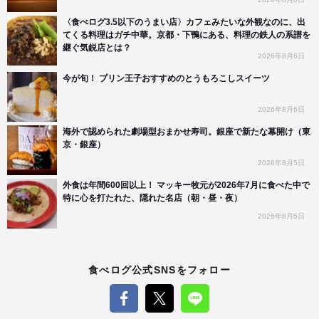
〈食べログ3.5以下のうまい店〉カフェみたいな外観なのに、出
てくる料理はガチ中華。京都・下鴨にある、料理の鉄人の系譜を
継ぐ気鋭店とは？
2026年8月6日
今が旬！ プリン王子おすすめのとうもろこしスイーツ
2026年8月6日
海外で認められた劇場型おまかせ寿司。銀座で新たな幕開け（東
京・銀座）
2026年8月5日
外食は年間600回以上！ マッキー牧元が2026年7月に食べた中で
特に心を打たれた、隠れた名店（朝・昼・夜）
2026年8月5日
食べログ公式SNSをフォロー