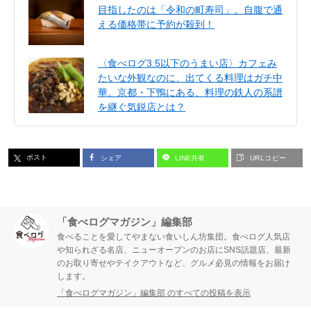
目指したのは「令和の町寿司」。自腹で通
える価格帯に予約が殺到！
〈食べログ3.5以下のうまい店〉カフェみ
たいな外観なのに、出てくる料理はガチ中
華。京都・下鴨にある、料理の鉄人の系譜
を継ぐ気鋭店とは？
ポスト
シェア
LINE共有
URLコピー
「食べログマガジン」編集部
食べることを愛してやまない食いしん坊集団。食べログ人気店
や知られざる名店、ニューオープンのお店にSNS話題店、最新
のお取り寄せやテイクアウトなど、グルメ必見の情報をお届け
します。
「食べログマガジン」編集部 のすべての投稿を表示