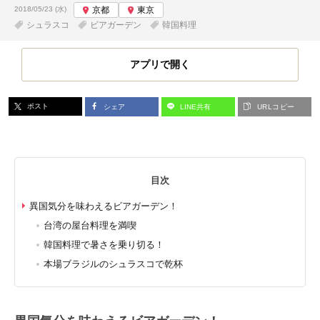
投稿日:
2018/05/23 (水)
京都
東京
シュラスコ
ビアガーデン
韓国料理
アプリで開く
ポスト
シェア
LINE共有
URLコピー
目次
異国気分を味わえるビアガーデン！
台湾の屋台料理を満喫
韓国料理で暑さを乗り切る！
本場ブラジルのシュラスコで乾杯