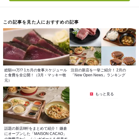
この記事を見た人におすすめの記事
総額○○万!? 1カ月の食事スケジュール
注目の新店を一挙ご紹介！ 2月の
と食費を全公開！（3月・マッキー牧
「New Open News」ランキング
元）
もっと見る
話題の新店8軒をまとめて紹介！ 鎌倉
にオープンした「MAISON CACAO」
の旗艦店から、シンガポールを代表す