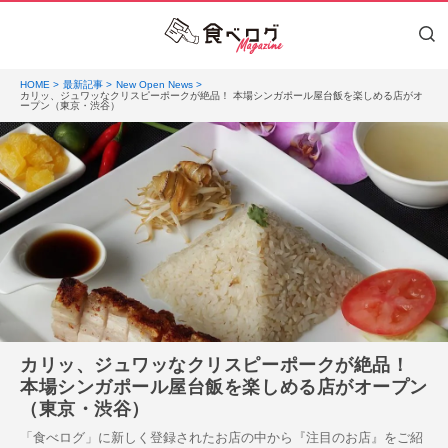
HOME
最新記事
New Open News
カリッ、ジュワッなクリスピーポークが絶品！ 本場シンガポール屋台飯を楽しめる店がオ
ープン（東京・渋谷）
カリッ、ジュワッなクリスピーポークが絶品！
本場シンガポール屋台飯を楽しめる店がオープン
（東京・渋谷）
「食べログ」に新しく登録されたお店の中から『注目のお店』をご紹