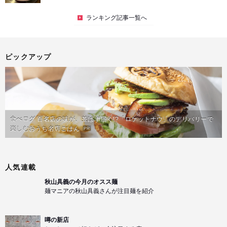
ランキング記事一覧へ
ピックアップ
食べログ 百名店の味が、並ばず届く!?「ロケットナウ」のデリバリーで
楽しむおうち名店ごはん
PR
人気連載
秋山具義の今月のオスス麺
麺マニアの秋山具義さんが注目麺を紹介
噂の新店