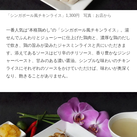
「シンガポール風チキンライス」1,300円 写真：お店から
一番人気は“本格鶏めし”の「シンガポール風チキンライス」。湯
せんでふんわりとジューシーに仕上げた鶏肉と、濃厚な鶏のだし
で炊き、鶏の旨みが染みたジャスミンライスと共にいただきま
す。添えてあるソースはピリ辛のチリソース、香り豊かなジンジ
ャーペースト、甘みのある濃い醤油。シンプルな味わいのチキン
ライスにそれぞれのソースをかけていただけば、味わいが奥深く
なり、飽きることがありません。