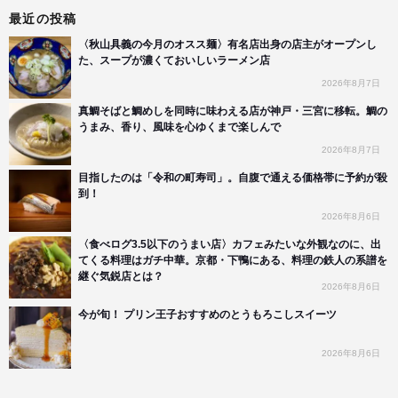
最近の投稿
〈秋山具義の今月のオスス麺〉有名店出身の店主がオープンし
た、スープが濃くておいしいラーメン店
2026年8月7日
真鯛そばと鯛めしを同時に味わえる店が神戸・三宮に移転。鯛の
うまみ、香り、風味を心ゆくまで楽しんで
2026年8月7日
目指したのは「令和の町寿司」。自腹で通える価格帯に予約が殺
到！
2026年8月6日
〈食べログ3.5以下のうまい店〉カフェみたいな外観なのに、出
てくる料理はガチ中華。京都・下鴨にある、料理の鉄人の系譜を
継ぐ気鋭店とは？
2026年8月6日
今が旬！ プリン王子おすすめのとうもろこしスイーツ
2026年8月6日