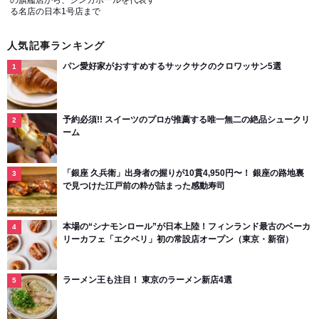
る名店の日本1号店まで
人気記事ランキング
パン愛好家がおすすめするサックサクのクロワッサン5選
予約必須!! スイーツのプロが推薦する唯一無二の絶品シュークリ
ーム
「銀座 久兵衛」出身者の握りが10貫4,950円〜！ 銀座の路地裏
で見つけた江戸前の粋が詰まった感動寿司
本場の“シナモンロール”が日本上陸！フィンランド最古のベーカ
リーカフェ「エクベリ」初の常設店オープン（東京・新宿）
ラーメン王も注目！ 東京のラーメン新店4選