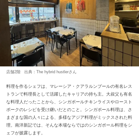
店舗2階 出典：
The hybrid hustler
さん
料理を作るシェフは、マレーシア・クアラルンプールの有名レス
トランで料理長として活躍したキャリアの持ち主。大叔父も有名
な料理人だったことから、シンガポールチキンライスやロースト
ポークのレシピを受け継いだとのこと。シンガポール料理は、さ
まざまな国の人々による、多様なアジア料理がミックスされた料
理。南洋新記では、そんな本場ならではのシンガポール料理をシ
ェフが披露します。