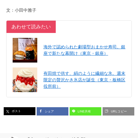
文：小田中雅子
あわせて読みたい
海外で認められた劇場型おまかせ寿司。銀
座で新たな幕開け（東京・銀座）
有田焼で供す、絹のように繊細な氷。週末
限定の贅沢かき氷店が誕生（東京・板橋区
役所前）
ポスト
シェア
LINE共有
URLコピー