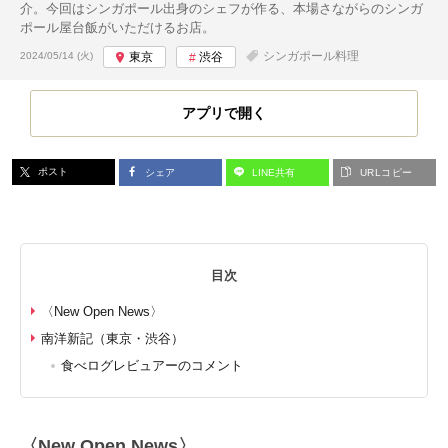
介。今回はシンガポール出身のシェフが作る、本場さながらのシンガ
ポール屋台飯がいただけるお店。
投稿日:
シンガポール料理
2024/05/14 (火)
東京
渋谷
アプリで開く
ポスト
シェア
LINE共有
URLコピー
目次
〈New Open News〉
南洋新記（東京・渋谷）
食べログレビュアーのコメント
〈New Open News〉