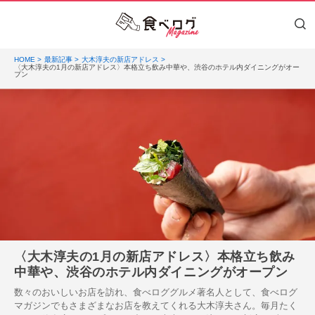
HOME
最新記事
大木淳夫の新店アドレス
〈大木淳夫の1月の新店アドレス〉本格立ち飲み中華や、渋谷のホテル内ダイニングがオー
プン
〈大木淳夫の1月の新店アドレス〉本格立ち飲み
中華や、渋谷のホテル内ダイニングがオープン
数々のおいしいお店を訪れ、食べロググルメ著名人として、食べログ
マガジンでもさまざまなお店を教えてくれる大木淳夫さん。毎月たく