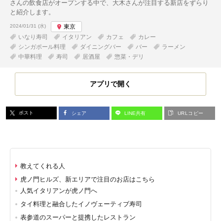
さんの飲食店がオープンする中で、大木さんが注目する新店をずらり
と紹介します。
投稿日:
2024/01/31 (水)
東京
いなり寿司
イタリアン
カフェ
カレー
シンガポール料理
ダイニングバー
バー
ラーメン
中華料理
寿司
居酒屋
惣菜・デリ
アプリで開く
ポスト
シェア
LINE共有
URLコピー
教えてくれる人
虎ノ門ヒルズ、新エリアで注目のお店はこちら
人気イタリアンが虎ノ門へ
タイ料理と融合したイノヴェーティブ寿司
表参道のスーパーと提携したレストラン