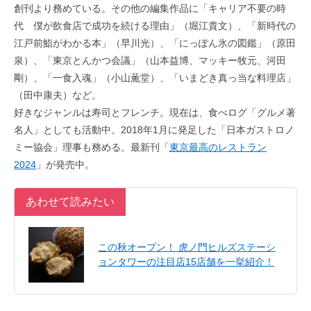
創刊より務めている。その他の編集作品に「キャリア不要の時
代 僕が飲食店で成功を続ける理由」（堀江貴文）、「新時代の
江戸前鮨がわかる本」（早川光）、「にっぽん氷の図鑑」（原田
泉）、「東京とんかつ会議」（山本益博、マッキー牧元、河田
剛）、「一食入魂」（小山薫堂）、「いまどき真っ当な料理店」
（田中康夫）など。
好きなジャンルは寿司とフレンチ。現在は、食べログ「グルメ著
名人」としても活動中。2018年1月に発足した「日本ガストロノ
ミー協会」理事も務める。最新刊「
東京最高のレストラン
2024
」が発売中。
あわせて読みたい
この秋オープン！ 虎ノ門ヒルズステーシ
ョンタワーの注目店15店舗を一挙紹介！