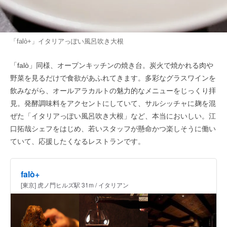
「falò+」イタリアっぽい風呂吹き大根
「falò」同様、オープンキッチンの焼き台。炭火で焼かれる肉や
野菜を見るだけで食欲があふれてきます。多彩なグラスワインを
飲みながら、オールアラカルトの魅力的なメニューをじっくり拝
見。発酵調味料をアクセントにしていて、サルシッチャに麹を混
ぜた「イタリアっぽい風呂吹き大根」など、本当においしい。江
口拓哉シェフをはじめ、若いスタッフが懸命かつ楽しそうに働い
ていて、応援したくなるレストランです。
falò+
[東京] 虎ノ門ヒルズ駅 31m / イタリアン