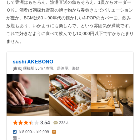
して豊洲はもちろん、漁港直送の魚もそろえ、1貫からオーダー
ＯＫ。酒肴は朝採れ野菜の焼き物から春巻きまでバリエーション
が豊か。BGMは80～90年代の懐かしいJ-POPのカバー曲。飲み
放題もあり、いかようにも楽しんで、という雰囲気が満載です。
これで好きなように食べて飲んでも10,000円以下ですからたまり
ません。
sushi AKEBONO
[東京] 曙橋駅 55m / 寿司、居酒屋、海鮮
3.54
238
人
￥8,000～￥9,999
-
-