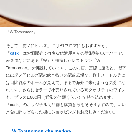
「W Toranomon」
そして「虎ノ門ヒルズ」にはB1フロアにもおすすめが。
「
cask
」はお酒販売で有名な信濃屋さんの新形態のスーパーで、
表参道などにある「W」と提携したレストラン「W
Toranomon」を併設しています。このお店、窓際に座ると、階下
には虎ノ門ヒルズ駅の吹き抜けの駅前広場が、数十メートル先に
は日比谷線のホームが見えて、まるで海外に来たような気分にな
れます。さらにセラーで小売りされている高クオリティのワイン
も、プラス1,500円（通常の半額くらい）で持ち込めます。
「cask」のオリジナル商品群も購買意欲をそそりますので、いい
具合に酔っぱらった後にショッピングもお楽しみください。
W Toranomon -the market-