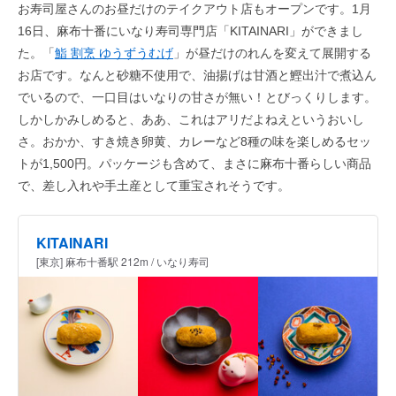
お寿司屋さんのお昼だけのテイクアウト店もオープンです。1月
16日、麻布十番にいなり寿司専門店「KITAINARI」ができまし
た。「
鮨 割烹 ゆうずうむげ
」が昼だけのれんを変えて展開する
お店です。なんと砂糖不使用で、油揚げは甘酒と鰹出汁で煮込ん
でいるので、一口目はいなりの甘さが無い！とびっくりします。
しかしかみしめると、ああ、これはアリだよねえというおいし
さ。おかか、すき焼き卵黄、カレーなど8種の味を楽しめるセッ
トが1,500円。パッケージも含めて、まさに麻布十番らしい商品
で、差し入れや手土産として重宝されそうです。
KITAINARI
[東京] 麻布十番駅 212m / いなり寿司