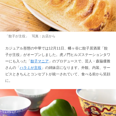
「餃子が主役」 写真：お店から
カジュアル形態の中華では12月11日、幡ヶ谷に餃子居酒屋「餃
子が主役」がオープンしました。虎ノ門ヒルズステーションタワ
ーにも入った「
餃子マニア
」のプロデュースで、芸人・森脇優雅
さんの「
ハラミが主役
」の姉妹店になります。外観、内装、サー
ビスときちんとコンセプトが統一されていて、食べる前から笑顔
に。