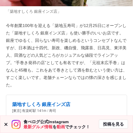
「築地すしくろ 銀座インズ店」
今年創業100年を迎える「築地玉寿司」が12月25日にオープンし
た「築地すしくろ 銀座インズ店」も使い勝手のいいお店です。
銀座でゆるく、回らない寿司を楽しめるというコンセプトなんで
すが、日本酒は十四代、新政、磯自慢、飛露喜、日高見、東洋美
人、田酒などの人気どころがカジュアルな値段でラインアッ
プ。“手巻き発祥の店”としても有名ですが、「元祖末広手巻」は
なんと45種も。これをあて巻きとして酒を飲むという使い方は、
すごく楽しいです。老舗チェーンならではの懐の深さを感じまし
た。
築地すしくろ 銀座インズ店
[東京] 有楽町駅 141m / 寿司
食べログ公式Instagram
投稿を見る
最新グルメ情報
を
動画
でチェック！