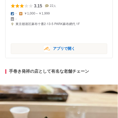
3.15
22
人
-
￥1,000～￥1,999
-
東京都港区麻布十番2-13-5 PARK麻布網代 1F
アプリで開く
手巻き発祥の店として有名な老舗チェーン