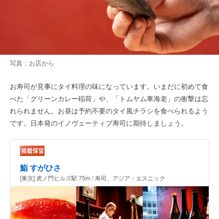
写真：お店から
お寿司が見事にタイ料理の味になっています。いまだに初めて食
べた「グリーンカレー稲荷」や、「トムヤム車海老」の衝撃は忘
れられません。お昼は予約不要のタイ風チラシを食べられるよう
です。日本発のイノヴェーティブ寿司に期待しましょう。
鮨 すがひさ
[東京] 虎ノ門ヒルズ駅 75m / 寿司、アジア・エスニック