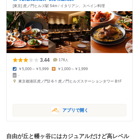
[東京] 虎ノ門ヒルズ駅 54m / イタリアン、スペイン料理
3.44
176
人
￥5,000～￥5,999
￥1,000～￥1,999
-
東京都港区虎ノ門2-6-1 虎ノ門ヒルズステーションタワー B1F
アプリで開く
自由が丘と幡ヶ谷にはカジュアルだけど高レベル