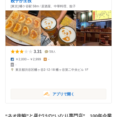
餃子が主役
[東京] 幡ケ谷駅 58m / 居酒屋、中華料理、餃子
3.31
59
人
￥2,000～￥2,999
-
-
東京都渋谷区幡ヶ谷2-12-18 幡ヶ谷第二中央ビル 1F
アプリで開く
“ネオ街鮨”と昼だけの“いなり専門店”、100年企業