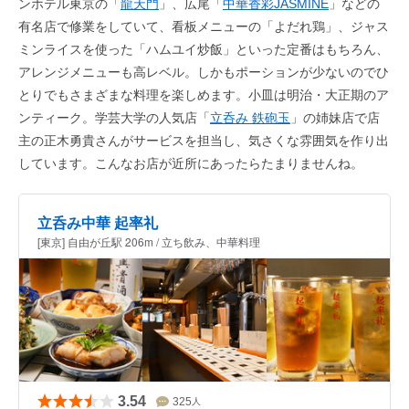
ンホテル東京の「
龍天門
」、広尾「
中華香彩JASMINE
」などの
有名店で修業をしていて、看板メニューの「よだれ鶏」、ジャス
ミンライスを使った「ハムユイ炒飯」といった定番はもちろん、
アレンジメニューも高レベル。しかもポーションが少ないのでひ
とりでもさまざまな料理を楽しめます。小皿は明治・大正期のア
ンティーク。学芸大学の人気店「
立呑み 鉄砲玉
」の姉妹店で店
主の正木勇貴さんがサービスを担当し、気さくな雰囲気を作り出
しています。こんなお店が近所にあったらたまりませんね。
立呑み中華 起率礼
[東京] 自由が丘駅 206m / 立ち飲み、中華料理
3.54
325
人