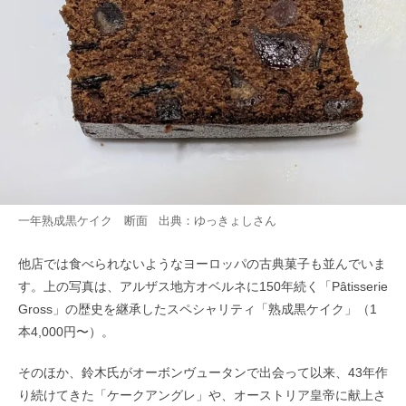
一年熟成黒ケイク 断面 出典：
ゆっきょし
さん
他店では食べられないようなヨーロッパの古典菓子も並んでいま
す。上の写真は、アルザス地方オベルネに150年続く「Pâtisserie
Gross」の歴史を継承したスペシャリティ「熟成黒ケイク」（1
本4,000円〜）。
そのほか、鈴木氏がオーボンヴュータンで出会って以来、43年作
り続けてきた「ケークアングレ」や、オーストリア皇帝に献上さ