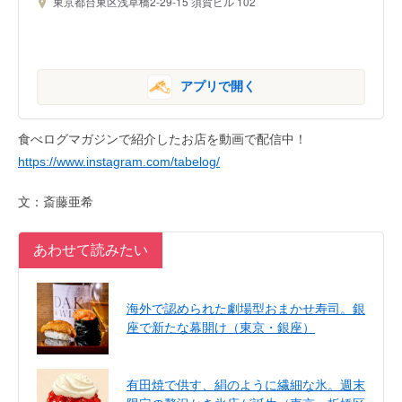
東京都台東区浅草橋2-29-15 須賀ビル 102
アプリで開く
食べログマガジンで紹介したお店を動画で配信中！
https://www.instagram.com/tabelog/
文：斎藤亜希
あわせて読みたい
海外で認められた劇場型おまかせ寿司。銀
座で新たな幕開け（東京・銀座）
有田焼で供す、絹のように繊細な氷。週末