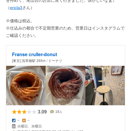
を停めて、尾山台のお店に良く行きました。懐かしいなぁ』
（
ericla3
さん）
※価格は税込。
※仕込みの都合で不定期営業のため、営業日はインスタグラムで
ご確認ください。
Franse cruller-donut
[東京] 浅草橋駅 265m / ドーナツ
3.09
18
人
–
–
火曜日、水曜日