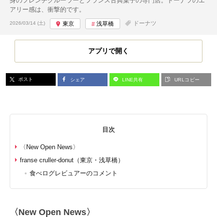
身のフレンチクルーラーとフランス古典菓子の専門店。ドーナツのエ
アリー感は、衝撃的です。
投稿日:
ドーナツ
2026/03/14 (土)
東京
浅草橋
アプリで開く
ポスト
シェア
LINE共有
URLコピー
目次
〈New Open News〉
franse cruller-donut（東京・浅草橋）
食べログレビュアーのコメント
〈New Open News〉