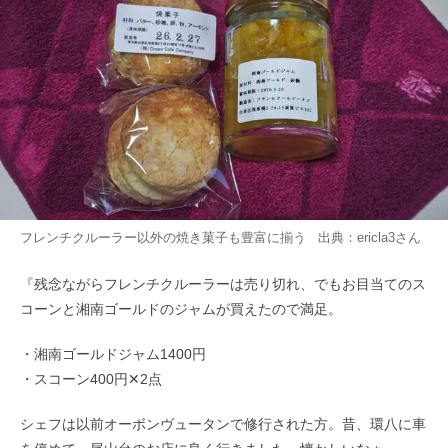
フレンチクルーラー以外の焼き菓子も豊富に揃う 出典：
ericla3
さん
『残念ながらフレンチクルーラーは売り切れ、でもお目当てのス
コーンと湘南ゴールドのジャムが買えたので満足。
・湘南ゴールドジャム1400円
・スコーン400円✕2点
シェフは以前オーボンヴュータンで修行された方。昔、環八に車