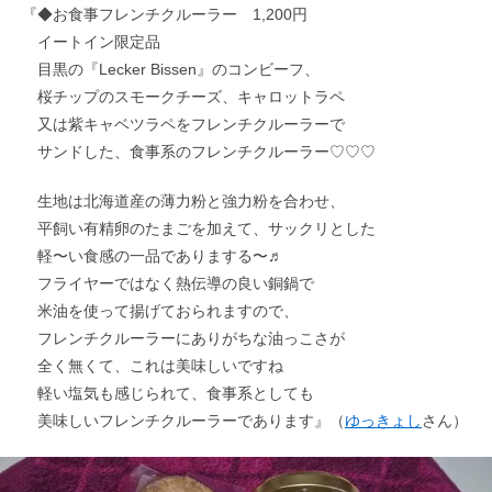
『◆お食事フレンチクルーラー 1,200円
イートイン限定品
目黒の『Lecker Bissen』のコンビーフ、
桜チップのスモークチーズ、キャロットラペ
又は紫キャベツラペをフレンチクルーラーで
サンドした、食事系のフレンチクルーラー♡♡♡
生地は北海道産の薄力粉と強力粉を合わせ、
平飼い有精卵のたまごを加えて、サックリとした
軽〜い食感の一品でありまする〜♬
フライヤーではなく熱伝導の良い銅鍋で
米油を使って揚げておられますので、
フレンチクルーラーにありがちな油っこさが
全く無くて、これは美味しいですね
軽い塩気も感じられて、食事系としても
美味しいフレンチクルーラーであります』（
ゆっきょし
さん）