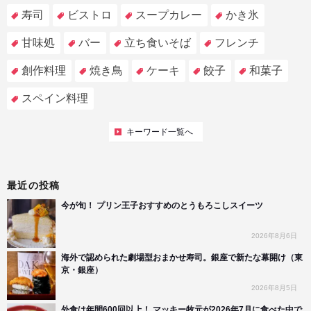
寿司
ビストロ
スープカレー
かき氷
甘味処
バー
立ち食いそば
フレンチ
創作料理
焼き鳥
ケーキ
餃子
和菓子
スペイン料理
キーワード一覧へ
最近の投稿
今が旬！ プリン王子おすすめのとうもろこしスイーツ
2026年8月6日
海外で認められた劇場型おまかせ寿司。銀座で新たな幕開け（東
京・銀座）
2026年8月5日
外食は年間600回以上！ マッキー牧元が2026年7月に食べた中で