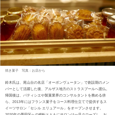
焼き菓子 写真：お店から
鈴木氏は、尾山台の名店「オーボンヴュータン」で創設期のメン
バーとして活躍した後、アルザス地方のストラスブールへ渡仏。
帰国後は、パティシエや製菓業界のコンサルタントを務める傍
ら、2013年にはフランス菓子をコース料理仕立てで提供するス
イーツサロン「セシル エリュアール」をオープンさせます。
2020年の墨田区への移転とともにサロンは一旦クローズし、お