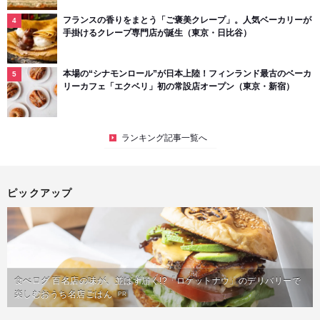
フランスの香りをまとう「ご褒美クレープ」。人気ベーカリーが
手掛けるクレープ専門店が誕生（東京・日比谷）
本場の“シナモンロール”が日本上陸！フィンランド最古のベーカ
リーカフェ「エクベリ」初の常設店オープン（東京・新宿）
ランキング記事一覧へ
ピックアップ
食べログ 百名店の味が、並ばず届く!?「ロケットナウ」のデリバリーで
楽しむおうち名店ごはん
PR