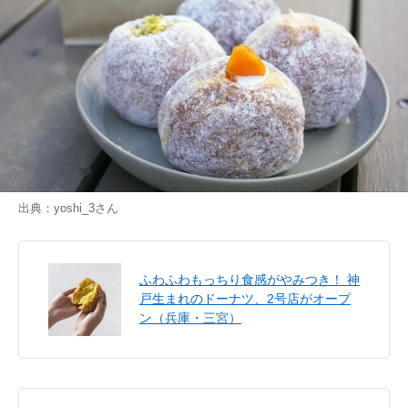
出典：
yoshi_3
さん
ふわふわもっちり食感がやみつき！ 神
戸生まれのドーナツ、2号店がオープ
ン（兵庫・三宮）