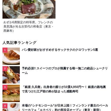
わずか6席限定の特等席。フレンチの
美意識が光る次世代の和食店（東京・
西麻布）
人気記事ランキング
パン愛好家がおすすめするサックサクのクロワッサン5選
予約必須!! スイーツのプロが推薦する唯一無二の絶品シュークリ
ーム
「銀座 久兵衛」出身者の握りが10貫4,950円〜！ 銀座の路地裏
で見つけた江戸前の粋が詰まった感動寿司
本場の“シナモンロール”が日本上陸！フィンランド最古のベーカ
リーカフェ「エクベリ」初の常設店オープン（東京・新宿）