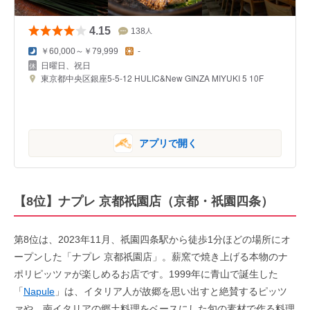
4.15
138
人
￥60,000～￥79,999
-
日曜日、祝日
東京都中央区銀座5-5-12 HULIC&New GINZA MIYUKI 5 10F
アプリで開く
【8位】ナプレ 京都祇園店（京都・祇園四条）
第8位は、2023年11月、祇園四条駅から徒歩1分ほどの場所にオ
ープンした「ナプレ 京都祇園店」。薪窯で焼き上げる本物のナ
ポリピッツァが楽しめるお店です。1999年に青山で誕生した
「
Napule
」は、イタリア人が故郷を思い出すと絶賛するピッツ
ァや、南イタリアの郷土料理をベースにした旬の素材で作る料理