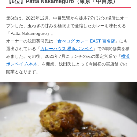
【6位】Patta Nakameguro（東京・中目黒）
第6位は、2023年12月、中目黒駅から徒歩7分ほどの場所にオー
プンした、玉ねぎの甘みを極限まで凝縮したカレーを味わえる
「Patta Nakameguro」。
オーナーの浅田英司氏は「
食べログ カレー EAST 百名店
」にも
選出されている「
カレーハウス 横浜ボンベイ
」で2年間修業を積
みました。その後、2023年7月にランチのみの限定営業で「
横浜
ボンベイ 六本木
」を開業。浅田氏にとって今回初の実店舗での
開業となります。