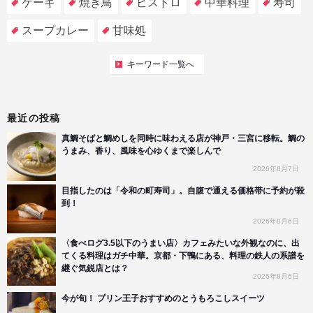
ケーキ
焼き鳥
ビストロ
中華料理
寿司
スープカレー
甘味処
キーワード一覧へ
最近の投稿
真鯛そばと鯛めしを同時に味わえる店が神戸・三宮に移転。鯛の
うまみ、香り、風味を心ゆくまで楽しんで
2026年8月7日
目指したのは「令和の町寿司」。自腹で通える価格帯に予約が殺
到！
2026年8月6日
〈食べログ3.5以下のうまい店〉カフェみたいな外観なのに、出
てくる料理はガチ中華。京都・下鴨にある、料理の鉄人の系譜を
継ぐ気鋭店とは？
2026年8月6日
今が旬！ プリン王子おすすめのとうもろこしスイーツ