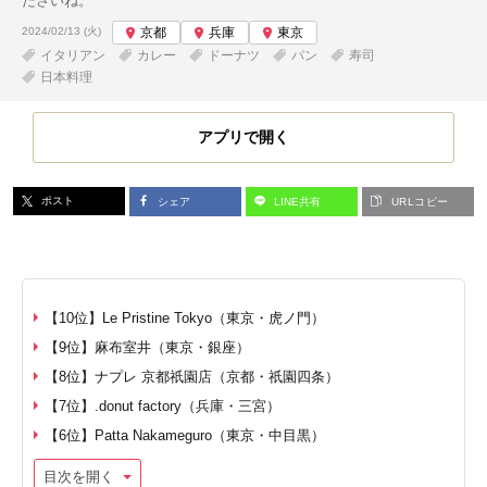
ださいね。
投稿日:
2024/02/13 (火)
京都
兵庫
東京
イタリアン
カレー
ドーナツ
パン
寿司
日本料理
アプリで開く
ポスト
シェア
LINE共有
URLコピー
【10位】Le Pristine Tokyo（東京・虎ノ門）
【9位】麻布室井（東京・銀座）
【8位】ナプレ 京都祇園店（京都・祇園四条）
【7位】.donut factory（兵庫・三宮）
【6位】Patta Nakameguro（東京・中目黒）
目次を開く