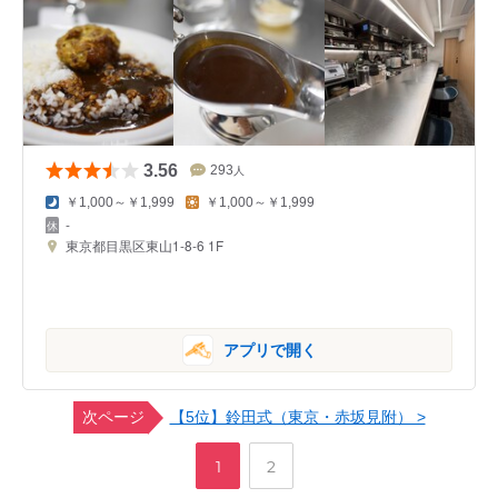
3.56
293
人
￥1,000～￥1,999
￥1,000～￥1,999
-
東京都目黒区東山1-8-6 1F
アプリで開く
次ページ
【5位】鈴田式（東京・赤坂見附） >
,
ペ
ペ
1
2