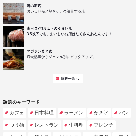
噂の新店
おいしいモノ好きが、今注目する店
食べログ3.5以下のうまい店
3.5以下でも、おいしいお店はたくさんあるんです！
マガジンまとめ
過去記事からジャンル別にピックアップ。
連載一覧へ
話題のキーワード
カフェ
日本料理
ラーメン
かき氷
パン
つけ麺
レストラン
牛料理
フレンチ