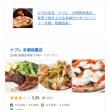
ピザの名店「ナプレ」が関西初進出。
薪窯で焼き上げる本物のナポリピッツ
ァ（京都・祇園四条）
ナプレ 京都祇園店
[京都] 祇園四条駅 218m / イタリアン
3.26
102
人
￥5,000～￥5,999
￥3,000～￥3,999
水曜日