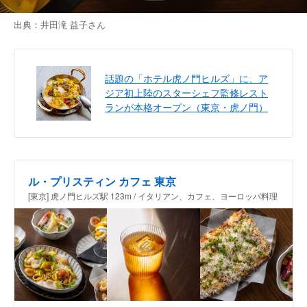
出典：
井田滝 益子
さん
話題の「ホテル虎ノ門ヒルズ」に、ア
ジア初上陸のスターシェフ監修レスト
ランが本格オープン（東京・虎ノ門）
ル・プリスティン カフェ 東京
[東京] 虎ノ門ヒルズ駅 123m / イタリアン、カフェ、ヨーロッパ料理