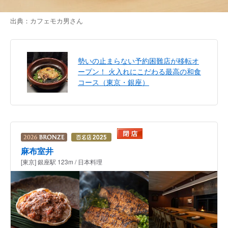
出典：
カフェモカ男
さん
勢いの止まらない予約困難店が移転オ
ープン！ 火入れにこだわる最高の和食
コース（東京・銀座）
麻布室井
[東京] 銀座駅 123m / 日本料理