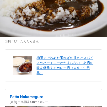
出典：
ぴーたんたん
さん
極限まで炒めた玉ねぎの甘さとスパイ
スのハーモニーがたまらない 名店の
味を継承するカレー店（東京・中目
黒）
Patta Nakameguro
[東京] 中目黒駅 448m / カレー