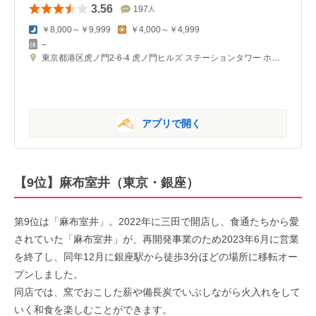
3.56
197
人
￥8,000～￥9,999
￥4,000～￥4,999
–
東京都港区虎ノ門2-6-4 虎ノ門ヒルズ ステーションタワー ホテル虎ノ門ヒルズ 1F
アプリで開く
【9位】麻布室井（東京・銀座）
第9位は「麻布室井」。2022年に三田で開店し、食通たちから愛
されていた「麻布室井」が、再開発事業のため2023年6月に営業
を終了し、同年12月に銀座駅から徒歩3分ほどの場所に移転オー
プンしました。
同店では、窯でおこした薪や備長炭でいぶしながら火入れをして
いく和食を楽しむことができます。