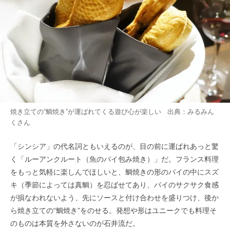
焼き立ての“鯛焼き”が運ばれてくる遊び心が楽しい 出典：
みるみん
く
さん
「シンシア」の代名詞ともいえるのが、目の前に運ばれあっと驚
く「ルーアンクルート（魚のパイ包み焼き）」だ。フランス料理
をもっと気軽に楽しんでほしいと、鯛焼きの形のパイの中にスズ
キ（季節によっては真鯛）を忍ばせてあり、パイのサクサク食感
が損なわれないよう、先にソースと付け合わせを盛りつけ、後か
ら焼き立ての“鯛焼き”をのせる。発想や形はユニークでも料理そ
のものは本質を外さないのが石井流だ。