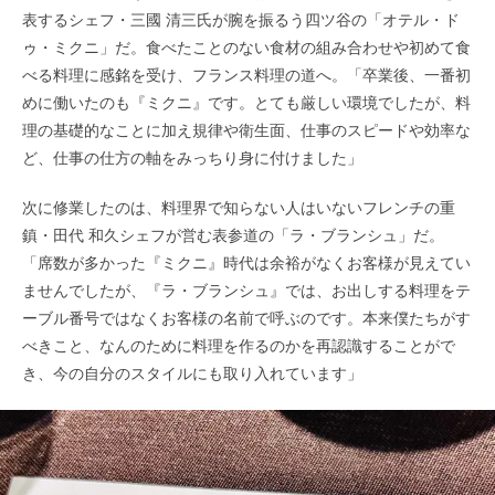
表するシェフ・三國 清三氏が腕を振るう四ツ谷の「オテル・ド
ゥ・ミクニ」だ。食べたことのない食材の組み合わせや初めて食
べる料理に感銘を受け、フランス料理の道へ。「卒業後、一番初
めに働いたのも『ミクニ』です。とても厳しい環境でしたが、料
理の基礎的なことに加え規律や衛生面、仕事のスピードや効率な
ど、仕事の仕方の軸をみっちり身に付けました」
次に修業したのは、料理界で知らない人はいないフレンチの重
鎮・田代 和久シェフが営む表参道の「ラ・ブランシュ」だ。
「席数が多かった『ミクニ』時代は余裕がなくお客様が見えてい
ませんでしたが、『ラ・ブランシュ』では、お出しする料理をテ
ーブル番号ではなくお客様の名前で呼ぶのです。本来僕たちがす
べきこと、なんのために料理を作るのかを再認識することがで
き、今の自分のスタイルにも取り入れています」