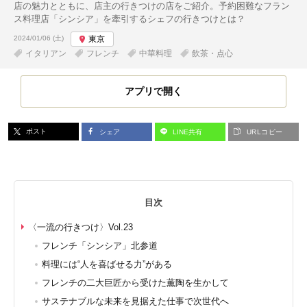
店の魅力とともに、店主の行きつけの店をご紹介。予約困難なフラン
ス料理店「シンシア」を牽引するシェフの行きつけとは？
投稿日:
2024/01/06 (土)
東京
イタリアン
フレンチ
中華料理
飲茶・点心
アプリで開く
ポスト
シェア
LINE共有
URLコピー
目次
〈一流の行きつけ〉Vol.23
フレンチ「シンシア」北参道
料理には“人を喜ばせる力”がある
フレンチの二大巨匠から受けた薫陶を生かして
サステナブルな未来を見据えた仕事で次世代へ