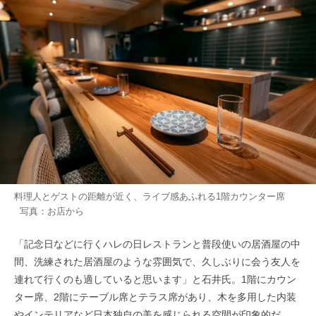
料理人とゲストの距離が近く、ライブ感あふれる1階カウンター席
写真：お店から
「記念日などに行くハレの日レストランと普段使いの居酒屋の中
間、洗練された居酒屋のような雰囲気で、久しぶりに会う友人を
連れて行くのも適していると思います」と石井氏。1階にカウン
ター席、2階にテーブル席とテラス席があり、木を多用した内装
やインテリアなど日本独自の美を感じられる空間が印象的だ。