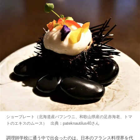
ショープレート（北海道産バフンウニ、和歌山県産の足赤海老、トマ
トのエキスのムース） 出典：
pateknautilus40
さん
調理師学校に通う中で出会ったのは、日本のフランス料理界を代