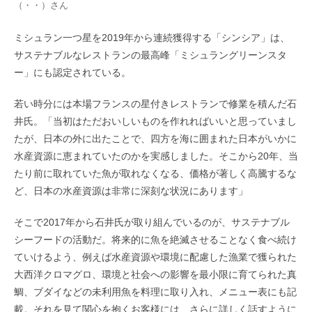
（・・）
さん
ミシュラン一つ星を2019年から連続獲得する「シンシア」は、
サステナブルなレストランの最高峰「ミシュラングリーンスタ
ー」にも認定されている。
若い時分には本場フランスの星付きレストランで修業を積んだ石
井氏。「当初はただおいしいものを作れればいいと思っていまし
たが、日本の外に出たことで、四方を海に囲まれた日本がいかに
水産資源に恵まれていたのかを実感しました。そこから20年、当
たり前に取れていた魚が取れなくなる、価格が著しく高騰するな
ど、日本の水産資源は非常に深刻な状況にあります」
そこで2017年から石井氏が取り組んでいるのが、サステナブル
シーフードの活動だ。将来的に魚を絶滅させることなく食べ続け
ていけるよう、例えば水産資源や環境に配慮した漁業で獲られた
大西洋クロマグロ、環境と社会への影響を最小限に育てられた真
鯛、ブダイなどの未利用魚を料理に取り入れ、メニュー表にも記
載。それを見て関心を抱くお客様には、さらに詳しく話すように