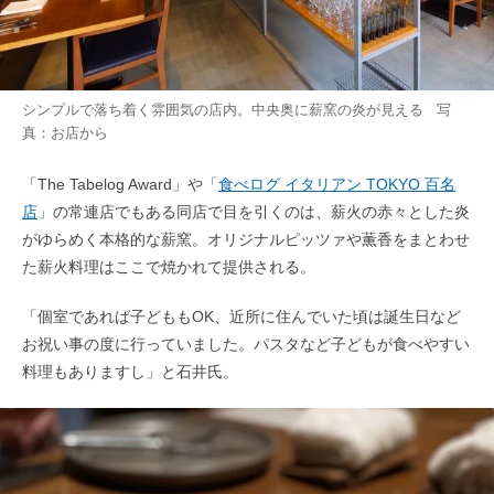
シンプルで落ち着く雰囲気の店内。中央奥に薪窯の炎が見える 写
真：お店から
「The Tabelog Award」や「
食べログ イタリアン TOKYO 百名
店
」の常連店でもある同店で目を引くのは、薪火の赤々とした炎
がゆらめく本格的な薪窯。オリジナルピッツァや薫香をまとわせ
た薪火料理はここで焼かれて提供される。
「個室であれば子どももOK、近所に住んでいた頃は誕生日など
お祝い事の度に行っていました。パスタなど子どもが食べやすい
料理もありますし」と石井氏。