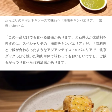
たっぷりのネギとネギソースで味わう「海南チキンパエリア」 出
典：
eien
さん
「この一品だけでも食べる価値があります」と石井氏が太鼓判を
押すのは、スペシャリテの「海南チキンパエリア」だ。「鶏料理
とご飯が合わさったようなアジアンテイストのパエリアで、北京
ダックっぽく焼いた鶏肉単体で味わってもおいしいですし、ご飯
もがっつり食べられ満足感があります」