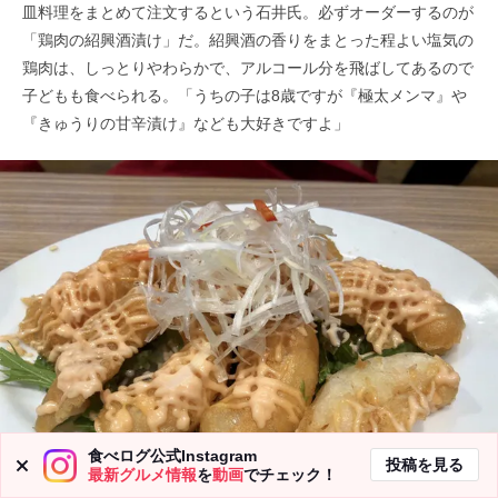
皿料理をまとめて注文するという石井氏。必ずオーダーするのが
「鶏肉の紹興酒漬け」だ。紹興酒の香りをまとった程よい塩気の
鶏肉は、しっとりやわらかで、アルコール分を飛ばしてあるので
子どもも食べられる。「うちの子は8歳ですが『極太メンマ』や
『きゅうりの甘辛漬け』なども大好きですよ」
食べログ公式Instagram
投稿を見る
最新グルメ情報
を
動画
でチェック！