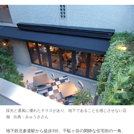
採光と通風に優れたテラスがあり、地下であることを感じさせない店
舗 出典：
みゅうさ
さん
地下鉄北参道駅から徒歩3分、千駄ヶ谷の閑静な住宅街の一角、