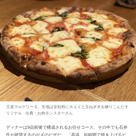
王道マルゲリータ。生地は全粒粉にホエイと玉ねぎ水を練りこんだオ
リジナル 出典：
お肉モンスター
さん
ディナーは9品前後で構成されるお任せコース、その中でも石井
氏が絶賛するのが〆のピザだ。 「高温、短時間で焼き上げるピ