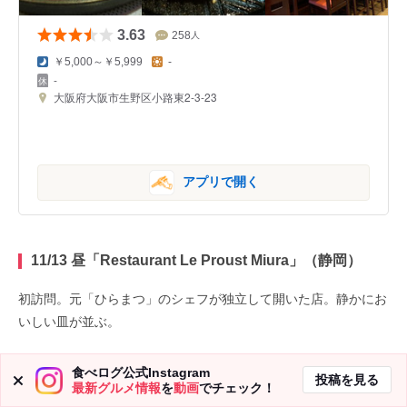
3.63
258
人
￥5,000～￥5,999
-
-
大阪府大阪市生野区小路東2-3-23
アプリで開く
11/13 昼「Restaurant Le Proust Miura」（静岡）
初訪問。元「ひらまつ」のシェフが独立して開いた店。静かにお
いしい皿が並ぶ。
食べログ公式Instagram
投稿を見る
最新グルメ情報
を
動画
でチェック！