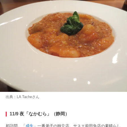
出典：
LA Tache
さん
11/9 夜「なかむら」（静岡）
初訪問。「
成生
」一番弟子の独立店。サスエ前田魚店の素晴らし