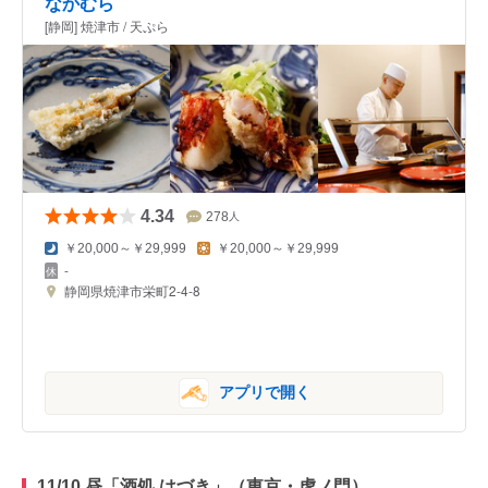
なかむら
[静岡] 焼津市 / 天ぷら
4.34
278
人
￥20,000～￥29,999
￥20,000～￥29,999
-
静岡県焼津市栄町2-4-8
アプリで開く
11/10 昼「酒処 はづき」（東京・虎ノ門）