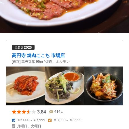
高円寺 焼肉ここち 市場店
[東京] 高円寺駅 95m / 焼肉、ホルモン
3.84
616
人
￥6,000～￥7,999
￥3,000～￥3,999
月曜日、火曜日