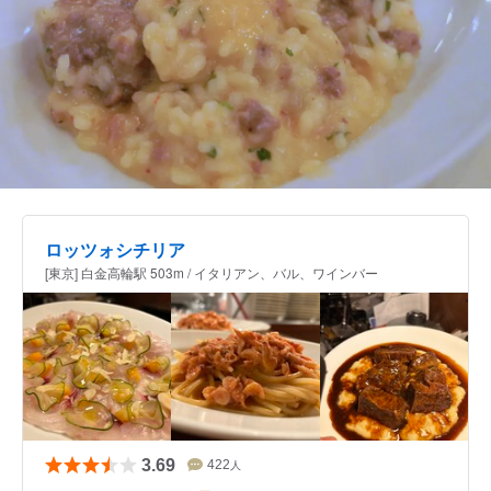
ロッツォシチリア
[東京] 白金高輪駅 503m / イタリアン、バル、ワインバー
3.69
422
人