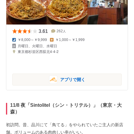
3.61
262
人
￥8,000～￥9,999
￥1,000～￥1,999
月曜日、火曜日、水曜日
東京都杉並区西荻北4-4-2
アプリで開く
11/8 夜「Sintolitel（シン・トリテル）」（東京・大
森）
初訪問。昔、品川にて「鳥てる」をやられていたご主人の新店
舗。ボリュームのある肉肉しい串がいい。