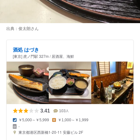
出典：
俊太朗
さん
酒処 はづき
[東京] 虎ノ門駅 327m / 居酒屋、海鮮
3.41
103
人
￥5,000～￥5,999
￥1,000～￥1,999
-
東京都港区西新橋1-20-11 安藤ビル 2F