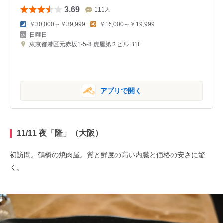
3.69
111
人
￥30,000～￥39,999
￥15,000～￥19,999
日曜日
東京都港区元赤坂1-5-8 虎屋第２ビル B1F
アプリで開く
11/11 夜「隆」（大阪）
初訪問。鶴橋の焼肉屋。質と鮮度の高い内臓と価格の安さに驚
く。