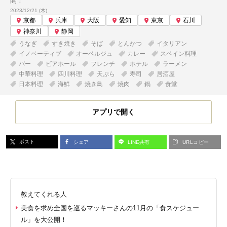
開！
投稿日:
2023/12/21 (木)
京都
兵庫
大阪
愛知
東京
石川
神奈川
静岡
うなぎ
すき焼き
そば
とんかつ
イタリアン
イノベーティブ
オーベルジュ
カレー
スペイン料理
バー
ビアホール
フレンチ
ホテル
ラーメン
中華料理
四川料理
天ぷら
寿司
居酒屋
日本料理
海鮮
焼き鳥
焼肉
鍋
食堂
アプリで開く
ポスト
シェア
LINE共有
URLコピー
教えてくれる人
美食を求め全国を巡るマッキーさんの11月の「食スケジュー
ル」を大公開！