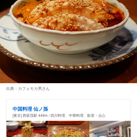
出典：
カフェモカ男
さん
中国料理 仙ノ孫
[東京] 西荻窪駅 449m / 四川料理、中華料理、飲茶・点心