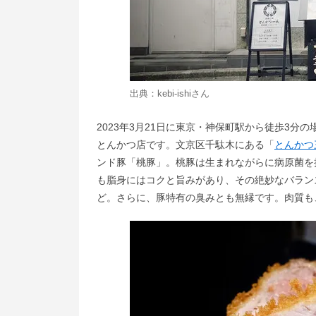
出典：
kebi-ishi
さん
2023年3月21日に東京・神保町駅から徒歩3
とんかつ店です。文京区千駄木にある「
とんかつ
ンド豚「桃豚」。桃豚は生まれながらに病原菌を
も脂身にはコクと旨みがあり、その絶妙なバラン
ど。さらに、豚特有の臭みとも無縁です。肉質