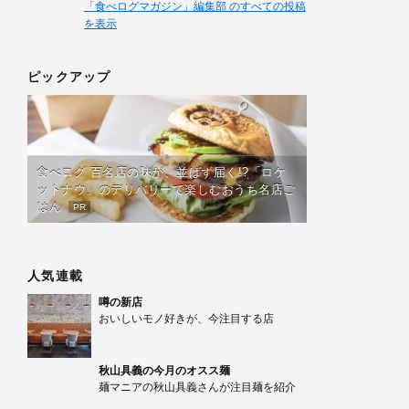
「食べログマガジン」編集部 のすべての投稿
を表示
ピックアップ
食べログ 百名店の味が、並ばず届く!?「ロケ
ットナウ」のデリバリーで楽しむおうち名店ご
はん
PR
人気連載
噂の新店
おいしいモノ好きが、今注目する店
秋山具義の今月のオスス麺
麺マニアの秋山具義さんが注目麺を紹介