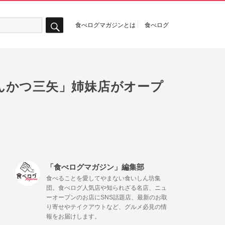
食べログマガジンとは
食べログ
検
索
んかつ三矢」姉妹店がオープ
「食べログマガジン」編集部
食べることを愛してやまない食いしん坊集
団。食べログ人気店や知られざる名店、ニュ
ーオープンのお店にSNS話題店、最新のお取
り寄せやテイクアウトなど、グルメ必見の情
報をお届けします。