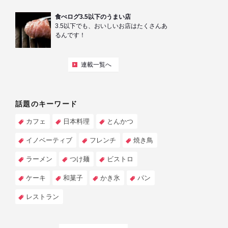
食べログ3.5以下のうまい店
3.5以下でも、おいしいお店はたくさんあ
るんです！
連載一覧へ
話題のキーワード
カフェ
日本料理
とんかつ
イノベーティブ
フレンチ
焼き鳥
ラーメン
つけ麺
ビストロ
ケーキ
和菓子
かき氷
パン
レストラン