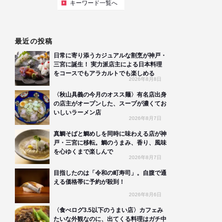
キーワード一覧へ
最近の投稿
日常に寄り添うカジュアルな割烹が神戸・
三宮に誕生！ 実力派店主による日本料理
をコースでもアラカルトでも楽しめる
2026年8月8日
〈秋山具義の今月のオスス麺〉有名店出身
の店主がオープンした、スープが濃くてお
いしいラーメン店
2026年8月7日
真鯛そばと鯛めしを同時に味わえる店が神
戸・三宮に移転。鯛のうまみ、香り、風味
を心ゆくまで楽しんで
2026年8月7日
目指したのは「令和の町寿司」。自腹で通
える価格帯に予約が殺到！
2026年8月6日
〈食べログ3.5以下のうまい店〉カフェみ
たいな外観なのに、出てくる料理はガチ中