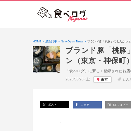
HOME
最新記事
New Open News
ブランド豚「桃豚」のとんかつと
ブランド豚「桃豚
ン（東京・神保町
「食べログ」に新しく登録されたお店
投稿日:
2023/05/20 (土)
とん
東京
ポスト
シェア
URLコピー