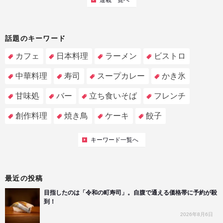
連載一覧へ
話題のキーワード
カフェ
日本料理
ラーメン
ビストロ
中華料理
寿司
スープカレー
かき氷
甘味処
バー
立ち食いそば
フレンチ
創作料理
焼き鳥
ケーキ
餃子
キーワード一覧へ
最近の投稿
目指したのは「令和の町寿司」。自腹で通える価格帯に予約が殺
到！
2026年8月6日