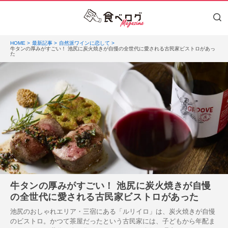
HOME
最新記事
自然派ワインに恋して
牛タンの厚みがすごい！ 池尻に炭火焼きが自慢の全世代に愛される古民家ビストロがあっ
た
牛タンの厚みがすごい！ 池尻に炭火焼きが自慢
の全世代に愛される古民家ビストロがあった
池尻のおしゃれエリア・三宿にある「ルリイロ」は、炭火焼きが自慢
のビストロ。かつて茶屋だったという古民家には、子どもから年配ま