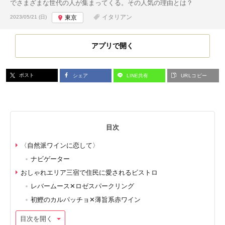
でさまざまな世代の人が集まってくる。その人気の理由とは？
投稿日:
イタリアン
2023/05/21 (日)
東京
アプリで開く
ポスト
シェア
LINE共有
URLコピー
目次
〈自然派ワインに恋して〉
ナビゲーター
おしゃれエリア三宿で住民に愛されるビストロ
レバームース✕ロゼスパークリング
初鰹のカルパッチョ✕薄旨系赤ワイン
目次を開く