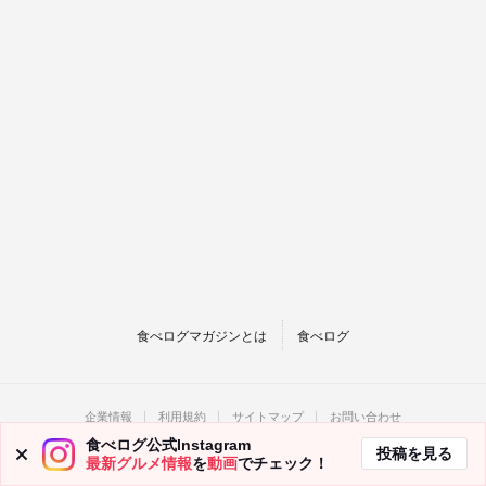
食べログマガジンとは
食べログ
企業情報
利用規約
サイトマップ
お問い合わせ
食べログ公式Instagram
(c)
Kakaku.com, Inc.
All Rights Reserved. 無断転載禁止
投稿を見る
最新グルメ情報
を
動画
でチェック！