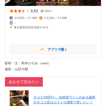
3.53
544
人
￥6,000～￥7,999
￥2,000～￥2,999
–
東京都世田谷区池尻3-16-3
アプリで開く
取材・文：岡本のぞみ（verb）
撮影：山田大輔
あわせて読みたい
タコス700円〜。自然派ワインのある蔵前
のタコス店はビストロ感覚で使いたい！