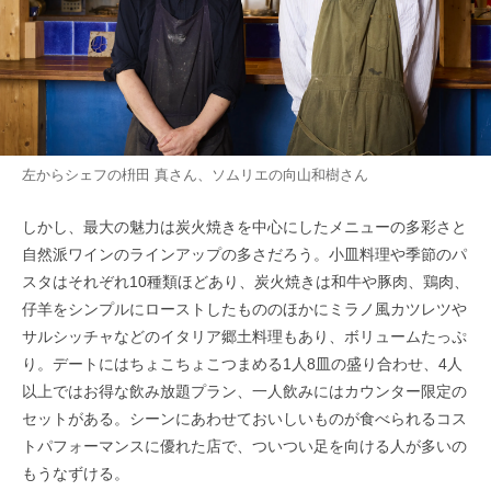
左からシェフの枡田 真さん、ソムリエの向山和樹さん
しかし、最大の魅力は炭火焼きを中心にしたメニューの多彩さと
自然派ワインのラインアップの多さだろう。小皿料理や季節のパ
スタはそれぞれ10種類ほどあり、炭火焼きは和牛や豚肉、鶏肉、
仔羊をシンプルにローストしたもののほかにミラノ風カツレツや
サルシッチャなどのイタリア郷土料理もあり、ボリュームたっぷ
り。デートにはちょこちょこつまめる1人8皿の盛り合わせ、4人
以上ではお得な飲み放題プラン、一人飲みにはカウンター限定の
セットがある。シーンにあわせておいしいものが食べられるコス
トパフォーマンスに優れた店で、ついつい足を向ける人が多いの
もうなずける。