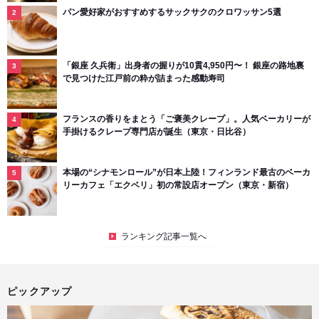
パン愛好家がおすすめするサックサクのクロワッサン5選
「銀座 久兵衛」出身者の握りが10貫4,950円〜！ 銀座の路地裏
で見つけた江戸前の粋が詰まった感動寿司
フランスの香りをまとう「ご褒美クレープ」。人気ベーカリーが
手掛けるクレープ専門店が誕生（東京・日比谷）
本場の“シナモンロール”が日本上陸！フィンランド最古のベーカ
リーカフェ「エクベリ」初の常設店オープン（東京・新宿）
ランキング記事一覧へ
ピックアップ