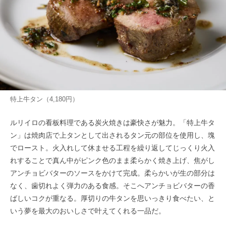
特上牛タン（4,180円）
ルリイロの看板料理である炭火焼きは豪快さが魅力。「特上牛タ
ン」は焼肉店で上タンとして出されるタン元の部位を使用し、塊
でロースト。火入れして休ませる工程を繰り返してじっくり火入
れすることで真ん中がピンク色のまま柔らかく焼き上げ、焦がし
アンチョビバターのソースをかけて完成。柔らかいが生の部分は
なく、歯切れよく弾力のある食感。そこへアンチョビバターの香
ばしいコクが重なる。厚切りの牛タンを思いっきり食べたい、と
いう夢を最大のおいしさで叶えてくれる一品だ。