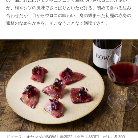
の一品。鰹にはレモンやニンニクで風味づけされることが多い
が、梅やシソの風味でさっぱりといただける。初めて食べる組み
合わせだが、目からウロコの味わい。身の締まった初鰹の赤身の
素材のなめらかさを、そこなうことなく満喫できた。
ドメーヌ・オヤマダのBOW！赤2022（グラス880円、ボトル5,390