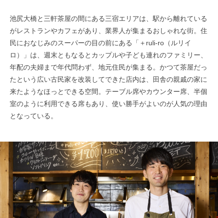
池尻大橋と三軒茶屋の間にある三宿エリアは、駅から離れている
がレストランやカフェがあり、業界人が集まるおしゃれな街。住
民におなじみのスーパーの目の前にある「＋ruli-ro（ルリイ
ロ）」は、週末ともなるとカップルや子ども連れのファミリー、
年配の夫婦まで年代問わず、地元住民が集まる。かつて茶屋だっ
たという広い古民家を改装してできた店内は、田舎の親戚の家に
来たようなほっとできる空間。テーブル席やカウンター席、半個
室のように利用できる席もあり、使い勝手がよいのが人気の理由
となっている。