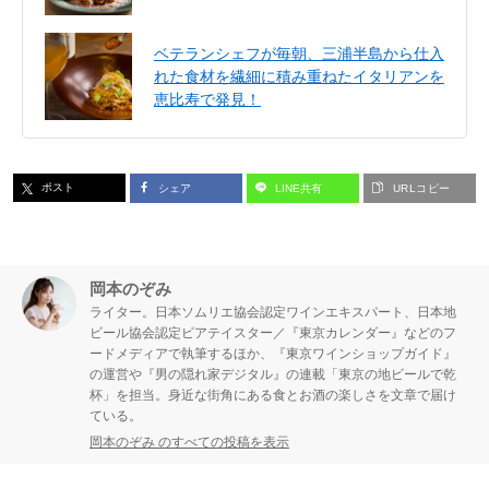
ベテランシェフが毎朝、三浦半島から仕入
れた食材を繊細に積み重ねたイタリアンを
恵比寿で発見！
ポスト
シェア
LINE共有
URLコピー
岡本のぞみ
ライター。日本ソムリエ協会認定ワインエキスパート、日本地
ビール協会認定ビアテイスター／『東京カレンダー』などのフ
ードメディアで執筆するほか、『東京ワインショップガイド』
の運営や『男の隠れ家デジタル』の連載「東京の地ビールで乾
杯」を担当。身近な街角にある食とお酒の楽しさを文章で届け
ている。
岡本のぞみ のすべての投稿を表示