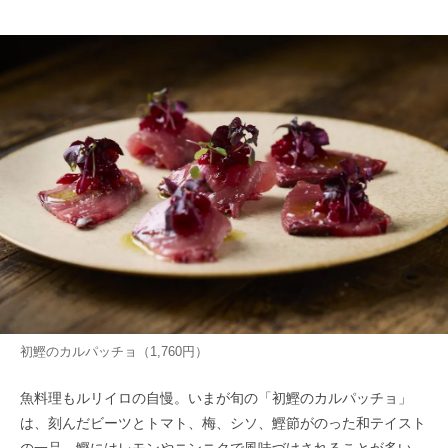
初鰹のカルパッチョ（1,760円）
魚料理もルリイロの自慢。いまが旬の「初鰹のカルパッチョ」
は、刻んだビーツとトマト、梅、シソ、鰹節がのった和テイスト