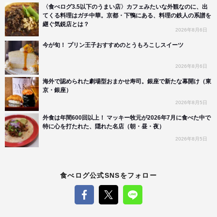
〈食べログ3.5以下のうまい店〉カフェみたいな外観なのに、出
てくる料理はガチ中華。京都・下鴨にある、料理の鉄人の系譜を
継ぐ気鋭店とは？
2026年8月6日
今が旬！ プリン王子おすすめのとうもろこしスイーツ
2026年8月6日
海外で認められた劇場型おまかせ寿司。銀座で新たな幕開け（東
京・銀座）
2026年8月5日
外食は年間600回以上！ マッキー牧元が2026年7月に食べた中で
特に心を打たれた、隠れた名店（朝・昼・夜）
2026年8月5日
食べログ公式SNSをフォロー