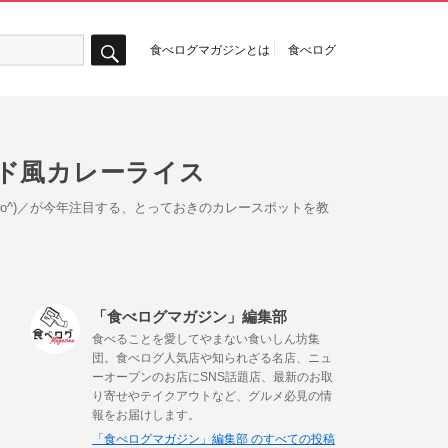
食べログマガジンとは
食べログ
検
索
ド風カレーライス
^o^)／が今年注目する、とっておきのカレースポットを教
「食べログマガジン」編集部
食べることを愛してやまない食いしん坊集
団。食べログ人気店や知られざる名店、ニュ
ーオープンのお店にSNS話題店、最新のお取
り寄せやテイクアウトなど、グルメ必見の情
報をお届けします。
「食べログマガジン」編集部 のすべての投稿