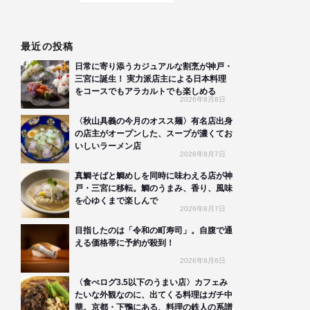
最近の投稿
日常に寄り添うカジュアルな割烹が神戸・
三宮に誕生！ 実力派店主による日本料理
をコースでもアラカルトでも楽しめる
2026年8月8日
〈秋山具義の今月のオスス麺〉有名店出身
の店主がオープンした、スープが濃くてお
いしいラーメン店
2026年8月7日
真鯛そばと鯛めしを同時に味わえる店が神
戸・三宮に移転。鯛のうまみ、香り、風味
を心ゆくまで楽しんで
2026年8月7日
目指したのは「令和の町寿司」。自腹で通
える価格帯に予約が殺到！
2026年8月6日
〈食べログ3.5以下のうまい店〉カフェみ
たいな外観なのに、出てくる料理はガチ中
華。京都・下鴨にある、料理の鉄人の系譜