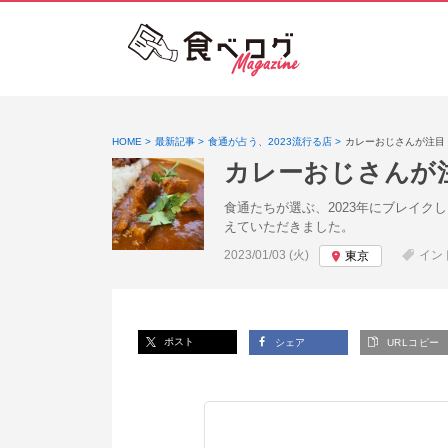
HOME
最新記事
食通が占う、2023流行る店
カレーおじさんが注目
カレーおじさんが
食通たちが選ぶ、2023年にブレイクし
えていただきました。
投稿日:
2023/01/03 (火)
イン
東京
ポスト
シェア
URLコピー