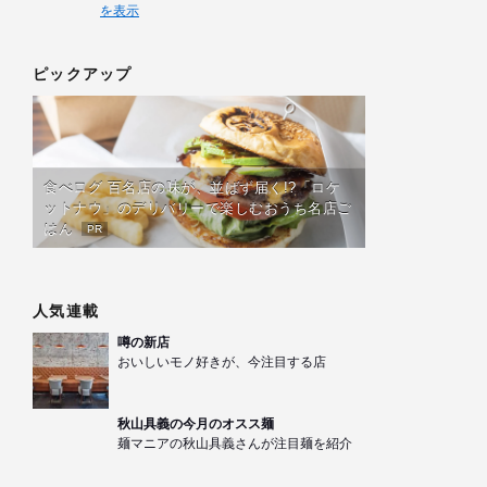
を表示
ピックアップ
食べログ 百名店の味が、並ばず届く!?「ロケ
ットナウ」のデリバリーで楽しむおうち名店ご
はん
PR
人気連載
噂の新店
おいしいモノ好きが、今注目する店
秋山具義の今月のオスス麺
麺マニアの秋山具義さんが注目麺を紹介