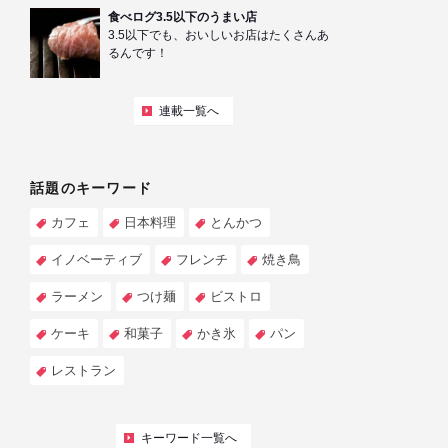
食べログ3.5以下のうまい店
3.5以下でも、おいしいお店はたくさんあ
るんです！
連載一覧へ
話題のキーワード
カフェ
日本料理
とんかつ
イノベーティブ
フレンチ
焼き鳥
ラーメン
つけ麺
ビストロ
ケーキ
和菓子
かき氷
パン
レストラン
キーワード一覧へ