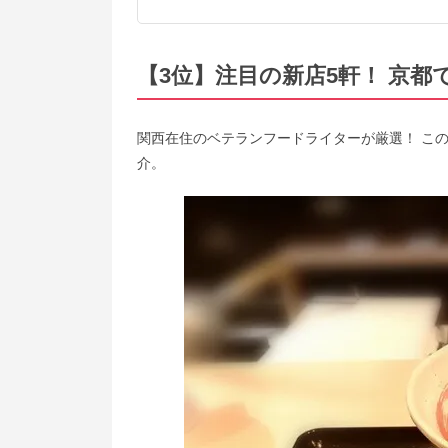
【3位】注目の新店5軒！ 京
関西在住のベテランフードライターが厳選！ こ
介。