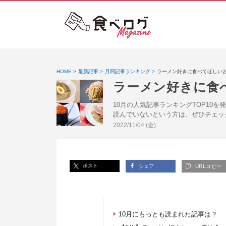
HOME
最新記事
月間記事ランキング
ラーメン好きに食べてほしいお
ラーメン好きに食
10月の人気記事ランキングTOP10
読んでいないという方は、ぜひチェッ
投稿日:
2022/11/04 (金)
ポスト
シェア
URLコピー
10月にもっとも読まれた記事は？