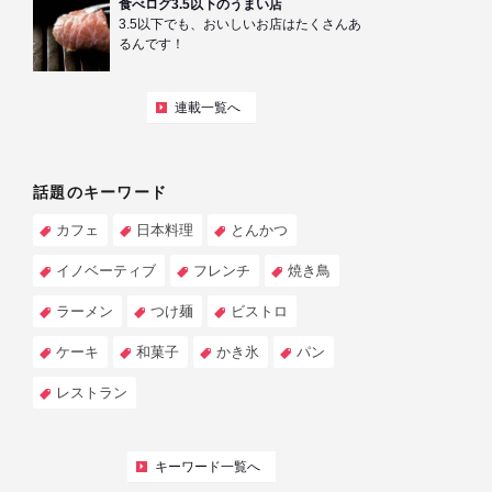
食べログ3.5以下のうまい店
3.5以下でも、おいしいお店はたくさんあ
るんです！
連載一覧へ
話題のキーワード
カフェ
日本料理
とんかつ
イノベーティブ
フレンチ
焼き鳥
ラーメン
つけ麺
ビストロ
ケーキ
和菓子
かき氷
パン
レストラン
キーワード一覧へ