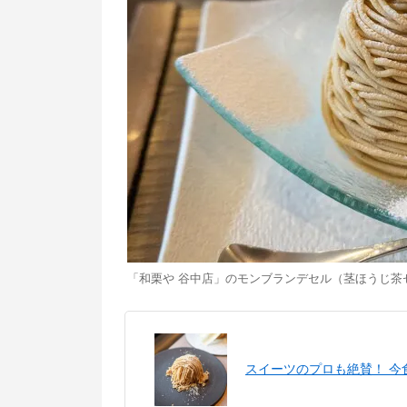
「和栗や 谷中店」のモンブランデセル（茎ほうじ茶セ
スイーツのプロも絶賛！ 今