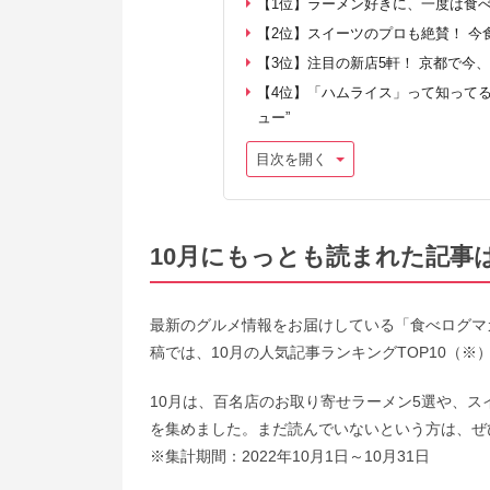
【1位】ラーメン好きに、一度は食べ
【2位】スイーツのプロも絶賛！ 今
【3位】注目の新店5軒！ 京都で今
【4位】「ハムライス」って知ってる
ュー”
目次を開く
10月にもっとも読まれた記事
最新のグルメ情報をお届けしている「食べログマガ
稿では、10月の人気記事ランキングTOP10（※
10月は、百名店のお取り寄せラーメン5選や、
を集めました。まだ読んでいないという方は、ぜ
※集計期間：2022年10月1日～10月31日