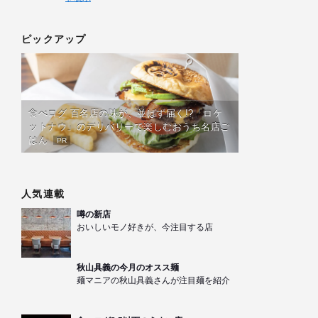
ピックアップ
食べログ 百名店の味が、並ばず届く!?「ロケ
ットナウ」のデリバリーで楽しむおうち名店ご
はん
PR
人気連載
噂の新店
おいしいモノ好きが、今注目する店
秋山具義の今月のオスス麺
麺マニアの秋山具義さんが注目麺を紹介