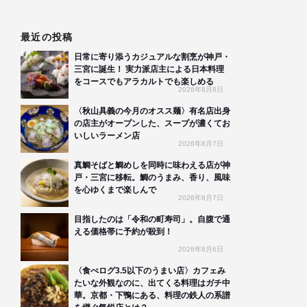
最近の投稿
日常に寄り添うカジュアルな割烹が神戸・
三宮に誕生！ 実力派店主による日本料理
をコースでもアラカルトでも楽しめる
2026年8月8日
〈秋山具義の今月のオスス麺〉有名店出身
の店主がオープンした、スープが濃くてお
いしいラーメン店
2026年8月7日
真鯛そばと鯛めしを同時に味わえる店が神
戸・三宮に移転。鯛のうまみ、香り、風味
を心ゆくまで楽しんで
2026年8月7日
目指したのは「令和の町寿司」。自腹で通
える価格帯に予約が殺到！
2026年8月6日
〈食べログ3.5以下のうまい店〉カフェみ
たいな外観なのに、出てくる料理はガチ中
華。京都・下鴨にある、料理の鉄人の系譜