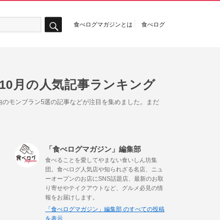
食べログマガジンとは
食べログ
検
索
10月の人気記事ランキング
都内のモンブラン5選の記事などが注目を集めました。まだ
「食べログマガジン」編集部
食べることを愛してやまない食いしん坊集
団。食べログ人気店や知られざる名店、ニュ
ーオープンのお店にSNS話題店、最新のお取
り寄せやテイクアウトなど、グルメ必見の情
報をお届けします。
「食べログマガジン」編集部 のすべての投稿
を表示