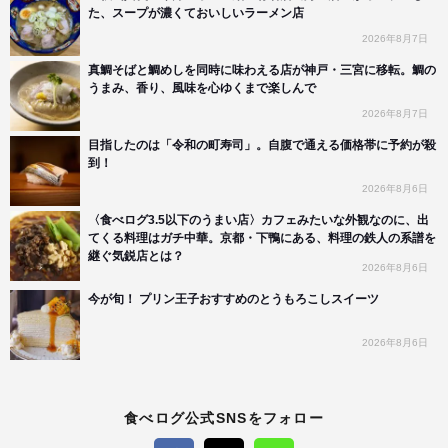
た、スープが濃くておいしいラーメン店
2026年8月7日
真鯛そばと鯛めしを同時に味わえる店が神戸・三宮に移転。鯛の
うまみ、香り、風味を心ゆくまで楽しんで
2026年8月7日
目指したのは「令和の町寿司」。自腹で通える価格帯に予約が殺
到！
2026年8月6日
〈食べログ3.5以下のうまい店〉カフェみたいな外観なのに、出
てくる料理はガチ中華。京都・下鴨にある、料理の鉄人の系譜を
継ぐ気鋭店とは？
2026年8月6日
今が旬！ プリン王子おすすめのとうもろこしスイーツ
2026年8月6日
食べログ公式SNSをフォロー