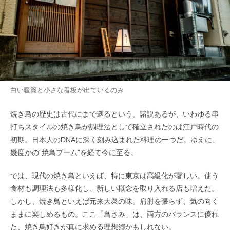
白い暖簾と小さな看板が出ているのみ
焼き鳥の歴史は古代にまで遡るという。諸説あるが、いわゆる串
打ちスタイルの焼き鳥が調理法として確立されたのは江戸時代の
初期。日本人のDNAに深く刻み込まれた料理の一つだ。ゆえに、
幾度かの“焼鳥ブーム”を経て今に至る。
では、現代の焼き鳥といえば、特に東京は高級化が著しい。使う
食材も調理法も多様化し、新しい概念を取り入れる店も増えた。
しかし、焼き鳥といえば元来大衆の味。肩肘を張らず、気の向く
ままに楽しめるもの。ここ「鳥さみ」は、両方のバランスに優れ
た、焼き鳥好きが真に求める理想郷かもしれない。