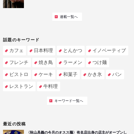
連載一覧へ
話題のキーワード
カフェ
日本料理
とんかつ
イノベーティブ
フレンチ
焼き鳥
ラーメン
つけ麺
ビストロ
ケーキ
和菓子
かき氷
パン
レストラン
牛料理
キーワード一覧へ
最近の投稿
〈秋山具義の今月のオスス麺〉有名店出身の店主がオープンし