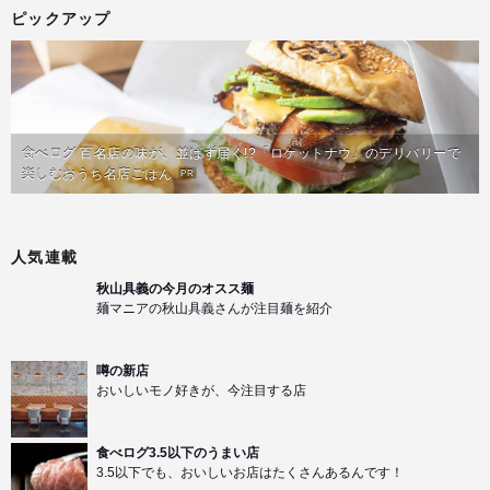
ピックアップ
食べログ 百名店の味が、並ばず届く!?「ロケットナウ」のデリバリーで
楽しむおうち名店ごはん
PR
人気連載
秋山具義の今月のオスス麺
麺マニアの秋山具義さんが注目麺を紹介
噂の新店
おいしいモノ好きが、今注目する店
食べログ3.5以下のうまい店
3.5以下でも、おいしいお店はたくさんあるんです！