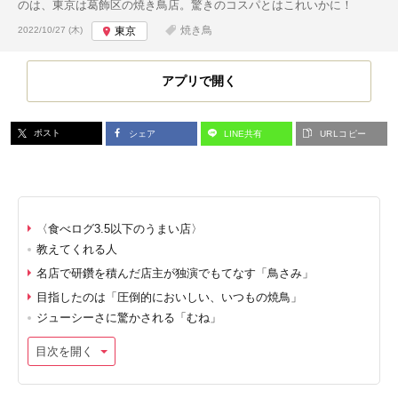
のは、東京は葛飾区の焼き鳥店。驚きのコスパとはこれいかに！
投稿日:
焼き鳥
2022/10/27 (木)
東京
アプリで開く
ポスト
シェア
LINE共有
URLコピー
〈食べログ3.5以下のうまい店〉
教えてくれる人
名店で研鑽を積んだ店主が独演でもてなす「鳥さみ」
目指したのは「圧倒的においしい、いつもの焼鳥」
ジューシーさに驚かされる「むね」
目次を開く