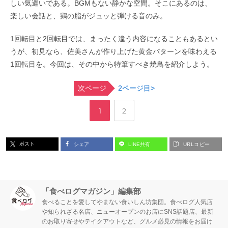
しい気遣いである。BGMもない静かな空間。そこにあるのは、
楽しい会話と、鶏の脂がジュッと弾ける音のみ。
1回転目と2回転目では、まったく違う内容になることもあるとい
うが、初見なら、佐美さんが作り上げた黄金パターンを味わえる
1回転目を。今回は、その中から特筆すべき焼鳥を紹介しよう。
次ページ
2ページ目>
,
ペ
ペ
1
2
ー
ー
ポスト
シェア
LINE共有
URLコピー
ジ
ジ
「食べログマガジン」編集部
食べることを愛してやまない食いしん坊集団。食べログ人気店
や知られざる名店、ニューオープンのお店にSNS話題店、最新
のお取り寄せやテイクアウトなど、グルメ必見の情報をお届け