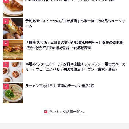
予約必須!! スイーツのプロが推薦する唯一無二の絶品シュークリ
ーム
「銀座 久兵衛」出身者の握りが10貫4,950円〜！ 銀座の路地裏
で見つけた江戸前の粋が詰まった感動寿司
本場の“シナモンロール”が日本上陸！フィンランド最古のベーカ
リーカフェ「エクベリ」初の常設店オープン（東京・新宿）
ラーメン王も注目！ 東京のラーメン新店4選
ランキング記事一覧へ