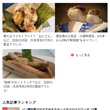
新たなファストフード？「おにどん」
恵比寿の人気店「小泉料理店」が1本
など、注目の10店〈大木淳夫の7月の
からOKの“町焼鳥”をオープン！
新店アドレス〉
もっと見る
“塩味”のホットドッグ？など、注目の
13店〈大木淳夫の6月の新店アドレ
ス〉
人気記事ランキング
パン愛好家がおすすめするサックサクのクロワッサン5選