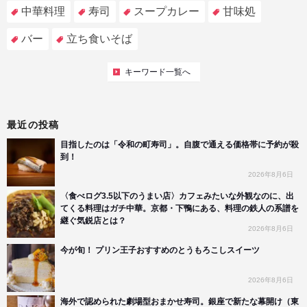
中華料理
寿司
スープカレー
甘味処
バー
立ち食いそば
キーワード一覧へ
最近の投稿
目指したのは「令和の町寿司」。自腹で通える価格帯に予約が殺
到！
2026年8月6日
〈食べログ3.5以下のうまい店〉カフェみたいな外観なのに、出
てくる料理はガチ中華。京都・下鴨にある、料理の鉄人の系譜を
継ぐ気鋭店とは？
2026年8月6日
今が旬！ プリン王子おすすめのとうもろこしスイーツ
2026年8月6日
海外で認められた劇場型おまかせ寿司。銀座で新たな幕開け（東