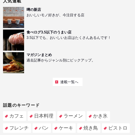
人気連載
噂の新店
おいしいモノ好きが、今注目する店
食べログ3.5以下のうまい店
3.5以下でも、おいしいお店はたくさんあるんです！
マガジンまとめ
過去記事からジャンル別にピックアップ。
連載一覧へ
話題のキーワード
カフェ
日本料理
ラーメン
かき氷
フレンチ
パン
ケーキ
焼き鳥
ビストロ