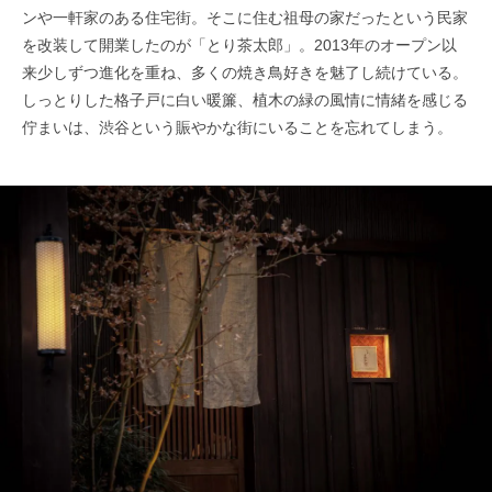
ンや一軒家のある住宅街。そこに住む祖母の家だったという民家
を改装して開業したのが「とり茶太郎」。2013年のオープン以
来少しずつ進化を重ね、多くの焼き鳥好きを魅了し続けている。
しっとりした格子戸に白い暖簾、植木の緑の風情に情緒を感じる
佇まいは、渋谷という賑やかな街にいることを忘れてしまう。