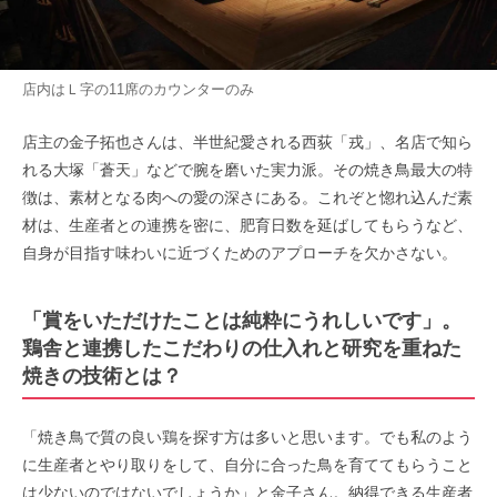
店内はＬ字の11席のカウンターのみ
店主の金子拓也さんは、半世紀愛される西荻「戎」、名店で知ら
れる大塚「蒼天」などで腕を磨いた実力派。その焼き鳥最大の特
徴は、素材となる肉への愛の深さにある。これぞと惚れ込んだ素
材は、生産者との連携を密に、肥育日数を延ばしてもらうなど、
自身が目指す味わいに近づくためのアプローチを欠かさない。
「賞をいただけたことは純粋にうれしいです」。
鶏舎と連携したこだわりの仕入れと研究を重ねた
焼きの技術とは？
「焼き鳥で質の良い鶏を探す方は多いと思います。でも私のよう
に生産者とやり取りをして、自分に合った鳥を育ててもらうこと
は少ないのではないでしょうか」と金子さん。納得できる生産者