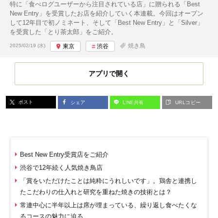
特に「食べログユーザーから注目されている店」に贈られる「Best
New Entry」を受賞したお店を紹介していく本連載。今回はオープン
して12年目で初ノミネート、そして「Best New Entry」と「Silver」
を受賞した「とり茶太郎」をご紹介。
投稿日:
焼き鳥
2025/02/19 (水)
東京
渋谷
アプリで開く
ポスト
シェア
LINE共有
URLコピー
Best New Entry受賞店をご紹介
渋谷で12年続く人気焼き鳥店
「賞をいただけたことは純粋にうれしいです」。鶏舎と連携し
たこだわりの仕入れと研究を重ねた焼きの技術とは？
常連中心に半年以上は席が埋まっている、繰り返し食べたくな
るコースの魅力に迫る