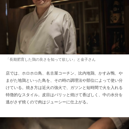
「長期肥育した鶏の良さを知って欲しい」と金子さん
店では、ホロホロ鳥、名古屋コーチン、比内地鶏、かすみ鴨、や
まがた地鶏といった鳥を、その時の調理法や部位によって使い分
けている。焼き方は近火の強火で、ガツンと短時間で火を入れる
特徴的なスタイル。皮目はパリッと焼けて香ばしく、中の水分を
逃がさず焼くので肉はジューシーに仕上がる。