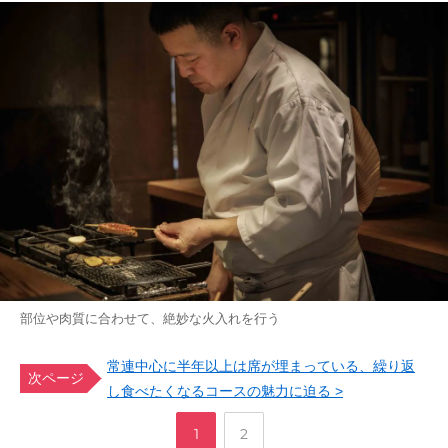
部位や肉質に合わせて、絶妙な火入れを行う
常連中心に半年以上は席が埋まっている、繰り返
次ページ
し食べたくなるコースの魅力に迫る >
,
ペ
ペ
1
2