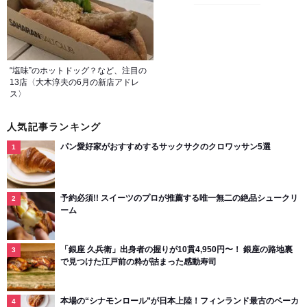
“塩味”のホットドッグ？など、注目の
13店〈大木淳夫の6月の新店アドレ
ス〉
人気記事ランキング
パン愛好家がおすすめするサックサクのクロワッサン5選
予約必須!! スイーツのプロが推薦する唯一無二の絶品シュークリ
ーム
「銀座 久兵衛」出身者の握りが10貫4,950円〜！ 銀座の路地裏
で見つけた江戸前の粋が詰まった感動寿司
本場の“シナモンロール”が日本上陸！フィンランド最古のベーカ