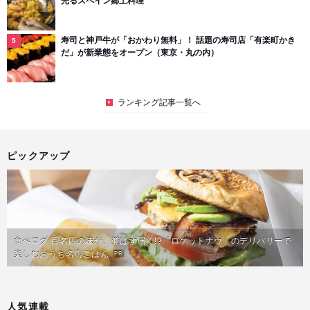
光るスペイン郷土料理
寿司と神戸牛が「おかわり無料」！ 話題の寿司店「有楽町かき
だ」が新業態をオープン（東京・丸の内）
ランキング記事一覧へ
ピックアップ
食べログ 百名店の味が、並ばず届く!?「ロケットナウ」のデリバリーで
楽しむおうち名店ごはん
PR
人気連載