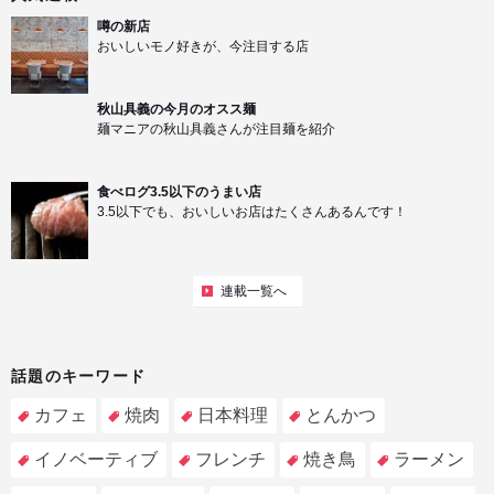
噂の新店
おいしいモノ好きが、今注目する店
秋山具義の今月のオスス麺
麺マニアの秋山具義さんが注目麺を紹介
食べログ3.5以下のうまい店
3.5以下でも、おいしいお店はたくさんあるんです！
連載一覧へ
話題のキーワード
カフェ
焼肉
日本料理
とんかつ
イノベーティブ
フレンチ
焼き鳥
ラーメン