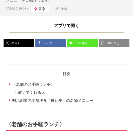
メニューをご紹介します。
投稿日:
洋食
2022/10/26 (水)
東京
アプリで開く
ポスト
シェア
LINE共有
URLコピー
目次
〈老舗のお手軽ランチ〉
教えてくれる人
明治創業の老舗洋食「煉瓦亭」の名物メニュー
〈
老舗のお手軽ランチ
〉