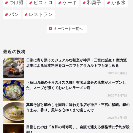
つけ麺
ビストロ
ケーキ
和菓子
かき氷
パン
レストラン
キーワード一覧へ
最近の投稿
日常に寄り添うカジュアルな割烹が神戸・三宮に誕生！ 実力派
店主による日本料理をコースでもアラカルトでも楽しめる
2026年8月8日
〈秋山具義の今月のオスス麺〉有名店出身の店主がオープンし
た、スープが濃くておいしいラーメン店
2026年8月7日
真鯛そばと鯛めしを同時に味わえる店が神戸・三宮に移転。鯛の
うまみ、香り、風味を心ゆくまで楽しんで
2026年8月7日
目指したのは「令和の町寿司」。自腹で通える価格帯に予約が殺
到！