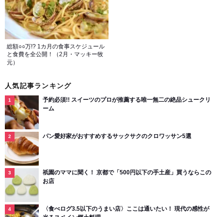
総額○○万!? 1カ月の食事スケジュール
と食費を全公開！（2月・マッキー牧
元）
人気記事ランキング
予約必須!! スイーツのプロが推薦する唯一無二の絶品シュークリ
ーム
パン愛好家がおすすめするサックサクのクロワッサン5選
祇園のママに聞く！ 京都で「500円以下の手土産」買うならこの
お店
〈食べログ3.5以下のうまい店〉ここは通いたい！ 現代の感性が