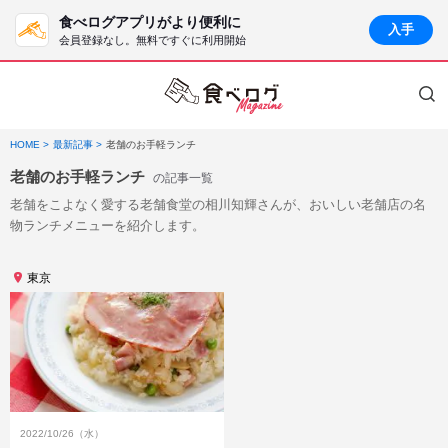
食べログアプリがより便利に
入手
会員登録なし。無料ですぐに利用開始
HOME
最新記事
老舗のお手軽ランチ
老舗のお手軽ランチ
の記事一覧
老舗をこよなく愛する老舗食堂の相川知輝さんが、おいしい老舗店の名
物ランチメニューを紹介します。
東京
2022/10/26（水）