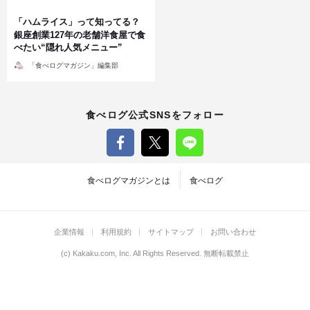
「ハムライス」って知ってる？
銀座創業127年の老舗洋食屋で食
べたい“隠れ人気メニュー”
投
「食べログマガジン」編集部
稿
者
食べログ公式SNSをフォロー
食べログマガジンとは
食べログ
企業情報
利用規約
サイトマップ
お問い合わせ
(c)
Kakaku.com, Inc.
All Rights Reserved. 無断転載禁止