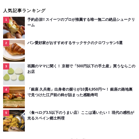
人気記事ランキング
予約必須!! スイーツのプロが推薦する唯一無二の絶品シュークリ
ーム
パン愛好家がおすすめするサックサクのクロワッサン5選
祇園のママに聞く！ 京都で「500円以下の手土産」買うならこの
お店
「銀座 久兵衛」出身者の握りが10貫4,950円〜！ 銀座の路地裏
で見つけた江戸前の粋が詰まった感動寿司
〈食べログ3.5以下のうまい店〉ここは通いたい！ 現代の感性が
光るスペイン郷土料理