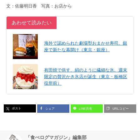
文：佐藤明日香 写真：お店から
あわせて読みたい
海外で認められた劇場型おまかせ寿司。銀
座で新たな幕開け（東京・銀座）
有田焼で供す、絹のように繊細な氷。週末
限定の贅沢かき氷店が誕生（東京・板橋区
役所前）
ポスト
シェア
LINE共有
URLコピー
「食べログマガジン」編集部