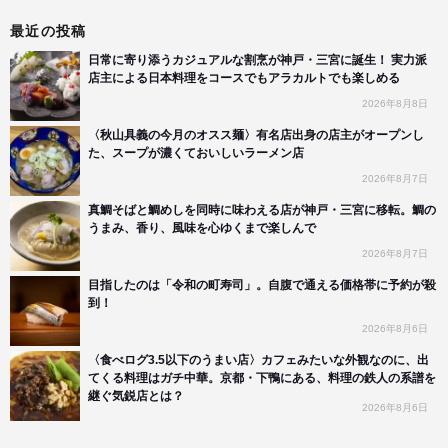
最近の投稿
日常に寄り添うカジュアルな割烹が神戸・三宮に誕生！ 実力派
店主による日本料理をコースでもアラカルトでも楽しめる
2026年8月8日
〈秋山具義の今月のオスス麺〉有名店出身の店主がオープンし
た、スープが濃くておいしいラーメン店
2026年8月7日
真鯛そばと鯛めしを同時に味わえる店が神戸・三宮に移転。鯛の
うまみ、香り、風味を心ゆくまで楽しんで
2026年8月7日
目指したのは「令和の町寿司」。自腹で通える価格帯に予約が殺
到！
2026年8月6日
〈食べログ3.5以下のうまい店〉カフェみたいな外観なのに、出
てくる料理はガチ中華。京都・下鴨にある、料理の鉄人の系譜を
継ぐ気鋭店とは？
2026年8月6日