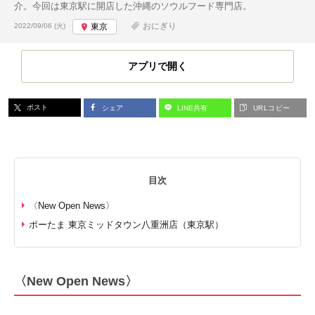
介。今回は東京駅に開店した沖縄のソウルフード専門店。
投稿日:
おにぎり
2022/09/06 (火)
東京
アプリで開く
ポスト
シェア
LINE共有
URLコピー
目次
〈New Open News〉
ポーたま 東京ミッドタウン八重洲店（東京駅）
〈New Open News〉