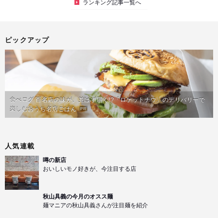
ランキング記事一覧へ
ピックアップ
食べログ 百名店の味が、並ばず届く!?「ロケットナウ」のデリバリーで
楽しむおうち名店ごはん
PR
人気連載
噂の新店
おいしいモノ好きが、今注目する店
秋山具義の今月のオスス麺
麺マニアの秋山具義さんが注目麺を紹介