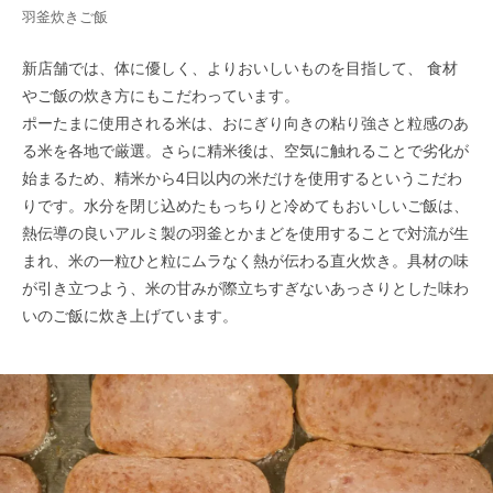
羽釜炊きご飯
新店舗では、体に優しく、よりおいしいものを目指して、 食材
やご飯の炊き方にもこだわっています。
ポーたまに使用される米は、おにぎり向きの粘り強さと粒感のあ
る米を各地で厳選。さらに精米後は、空気に触れることで劣化が
始まるため、精米から4日以内の米だけを使用するというこだわ
りです。水分を閉じ込めたもっちりと冷めてもおいしいご飯は、
熱伝導の良いアルミ製の羽釜とかまどを使用することで対流が生
まれ、米の一粒ひと粒にムラなく熱が伝わる直火炊き。具材の味
が引き立つよう、米の甘みが際立ちすぎないあっさりとした味わ
いのご飯に炊き上げています。