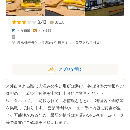
3.43
371
人
～￥999
～￥999
–
東京都中央区八重洲2-2-1 東京ミッドタウン八重洲 B1F
アプリで開く
※外出される際は人混みの多い場所は避け、各自治体の情報をご
参照の上、感染症対策を実施し十分にご留意ください。
※「食べログ」に掲載されている情報をもとに、料理名・金額等
を掲載しております。 営業時間やメニュー等の内容に変更が生
じる可能性があるため、最新の情報はお店のSNSやホームページ
等で事前にご確認をお願いします。