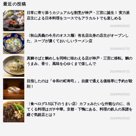
最近の投稿
日常に寄り添うカジュアルな割烹が神戸・三宮に誕生！ 実力派
店主による日本料理をコースでもアラカルトでも楽しめる
2026年8月8日
〈秋山具義の今月のオスス麺〉有名店出身の店主がオープンし
た、スープが濃くておいしいラーメン店
2026年8月7日
真鯛そばと鯛めしを同時に味わえる店が神戸・三宮に移転。鯛の
うまみ、香り、風味を心ゆくまで楽しんで
2026年8月7日
目指したのは「令和の町寿司」。自腹で通える価格帯に予約が殺
到！
2026年8月6日
〈食べログ3.5以下のうまい店〉カフェみたいな外観なのに、出
てくる料理はガチ中華。京都・下鴨にある、料理の鉄人の系譜を
継ぐ気鋭店とは？
2026年8月6日