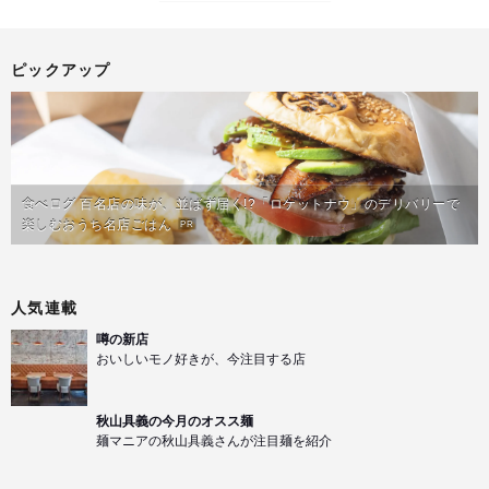
ピックアップ
食べログ 百名店の味が、並ばず届く!?「ロケットナウ」のデリバリーで
楽しむおうち名店ごはん
PR
人気連載
噂の新店
おいしいモノ好きが、今注目する店
秋山具義の今月のオスス麺
麺マニアの秋山具義さんが注目麺を紹介