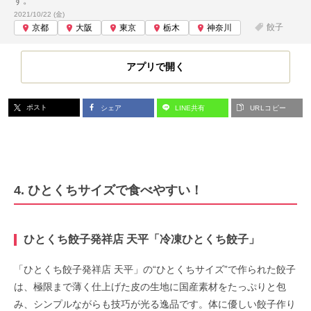
す。
投稿日:
2021/10/22 (金)
餃子
京都
大阪
東京
栃木
神奈川
アプリで開く
ポスト
シェア
LINE共有
URLコピー
4. ひとくちサイズで食べやすい！
ひとくち餃子発祥店 天平「冷凍ひとくち餃子」
「ひとくち餃子発祥店 天平」の“ひとくちサイズ”で作られた餃子
は、極限まで薄く仕上げた皮の生地に国産素材をたっぷりと包
み、シンプルながらも技巧が光る逸品です。体に優しい餃子作り