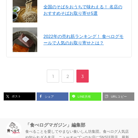
全国のそばをおうちで味わえる！ 名店の
おすすめそばお取り寄せ5選
2022年の売れ筋ランキング！ 食べログモ
ールで人気のお取り寄せとは？
,
,
ペ
ペ
ペ
1
2
3
ー
ー
ー
ポスト
シェア
LINE共有
URLコピー
ジ
ジ
ジ
「食べログマガジン」編集部
食べることを愛してやまない食いしん坊集団。食べログ人気店
や知られざる名店、ニューオープンのお店にSNS話題店、最新