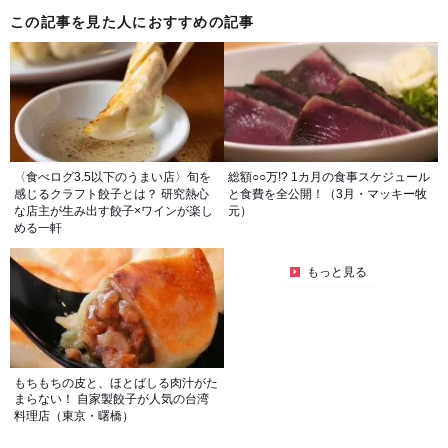
この記事を見た人におすすめの記事
〈食べログ3.5以下のうまい店〉旬を
総額○○万!? 1カ月の食事スケジュール
感じるクラフト餃子とは？ 研究熱心
と食費を全公開！（3月・マッキー牧
な店主が生み出す餃子×ワインが楽し
元）
める一軒
もっと見る
もちもちの皮と、ほとばしる肉汁がた
まらない！ 自家製餃子が人気の台湾
料理店（東京・曙橋）