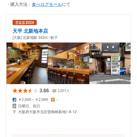
・購入方法：
食べログモール
にて
天平 北新地本店
[大阪] 北新地駅 342m / 餃子
3.66
1207
人
￥2,000～￥2,999
–
日曜日、祝日
大阪府大阪市北区曽根崎新地1-8-12