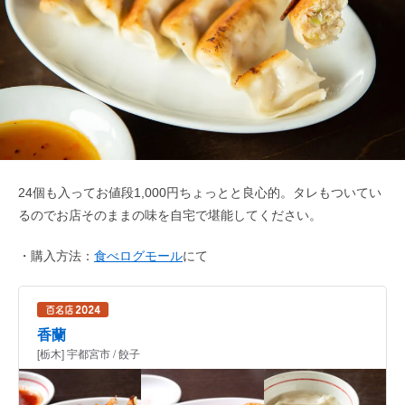
24個も入ってお値段1,000円ちょっとと良心的。タレもついてい
るのでお店そのままの味を自宅で堪能してください。
・
購入方法：
食べログモール
にて
香蘭
[栃木] 宇都宮市 / 餃子