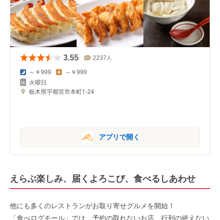
3.55
2237
人
～￥999
～￥999
火曜日
栃木県宇都宮市本町1-24
アプリで開く
えらぶ楽しみ、届くよろこび、食べるしあわせ
他にも多くのレストランがお取り寄せグルメを開始！
「食べログモール」では、予約の取れないお店、行列の絶えない