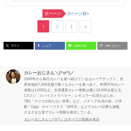
次ページ
2ページ目>
,
,
,
ペ
ペ
ペ
ペ
1
2
3
4
ー
ー
ー
ー
ポスト
シェア
LINE共有
URLコピー
ジ
ジ
ジ
ジ
カレーおじさん＼(^o^)／
2006年から毎日カレーを食べ続けているカレーアディクト。世
界各地約7,000店舗で様々なカレーを食べ歩く。年間平均カレー
食数は1,000以上、生涯通算カレー食数は優に20,000を超える。
CSフジ「スパイストラベラー」レギュラー出演をはじめ、
TBS「マツコの知らない世界」など、メディア出演の他、小学
館「Oggi」やイープラス「SPICE」などでカレー記事を連載。
さまざまな形でカレー情報を発信している。
カレーおじさん＼(^o^)／ のすべての投稿を表示