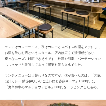
ランチはカレーライス、夜はカレーとスパイス料理をアテにして
お酒を飲むお店というスタイル。店内は広くて清潔感があり、
様々なニーズに対応できそうです。検温や消毒、パーテーション
もしっかりと設置してあって感染対策も入念でした。
ランチメニューは日替わりなのですが、僕が食べたのは、「大阪
出汁カレー 鯖節伊吹いりこ追い鰹と赤鶏キーマ」1,200円に、
「鬼辛和牛のマルチョウデビル」300円をトッピングしたもの。