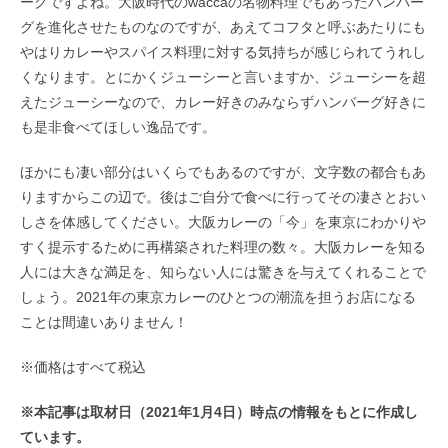
ーグですよね。大阪時代のwaccaの名物料理でもあったハンバー
グを進化させたものなのですが、あえてコフタと呼ぶあたりにも
やはりカレーやスパイス料理に対する気持ちが感じられてうれし
くなります。とにかくジューシーと言いますか、ジューシーを超
えたジューシーなので、カレー好きのみならずハンバーグ好きに
も是非食べてほしい逸品です。
ほかにも凄い部分はいくらでもあるのですが、文字数の都合もあ
りますからこの辺で。後はご自分で食べに行ってその凄さとおい
しさを体感してください。大阪カレーの「今」を東京にわかりや
すく提示するために再構築された料理の数々。大阪カレーを知る
人には大きな満足を、知らない人には驚きを与えてくれることで
しょう。2021年の東京カレーのひとつの潮流を担うお店になる
ことは間違いありません！
※価格はすべて税込
※本記事は取材日（2021年1月4日）時点の情報をもとに作成し
ています。