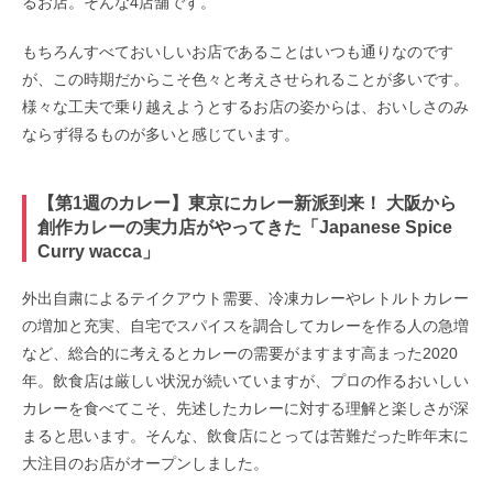
るお店。そんな4店舗です。
もちろんすべておいしいお店であることはいつも通りなのです
が、この時期だからこそ色々と考えさせられることが多いです。
様々な工夫で乗り越えようとするお店の姿からは、おいしさのみ
ならず得るものが多いと感じています。
【第1週のカレー】東京にカレー新派到来！ 大阪から
創作カレーの実力店がやってきた「Japanese Spice
Curry wacca」
外出自粛によるテイクアウト需要、冷凍カレーやレトルトカレー
の増加と充実、自宅でスパイスを調合してカレーを作る人の急増
など、総合的に考えるとカレーの需要がますます高まった2020
年。飲食店は厳しい状況が続いていますが、プロの作るおいしい
カレーを食べてこそ、先述したカレーに対する理解と楽しさが深
まると思います。そんな、飲食店にとっては苦難だった昨年末に
大注目のお店がオープンしました。