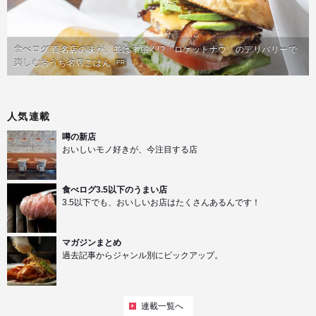
食べログ 百名店の味が、並ばず届く!?「ロケットナウ」のデリバリーで
楽しむおうち名店ごはん
PR
人気連載
噂の新店
おいしいモノ好きが、今注目する店
食べログ3.5以下のうまい店
3.5以下でも、おいしいお店はたくさんあるんです！
マガジンまとめ
過去記事からジャンル別にピックアップ。
連載一覧へ