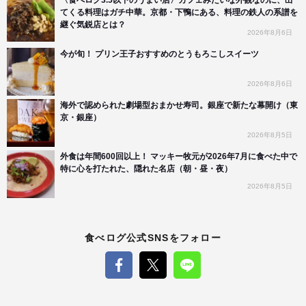
〈食べログ3.5以下のうまい店〉カフェみたいな外観なのに、出
てくる料理はガチ中華。京都・下鴨にある、料理の鉄人の系譜を
継ぐ気鋭店とは？
2026年8月6日
今が旬！ プリン王子おすすめのとうもろこしスイーツ
2026年8月6日
海外で認められた劇場型おまかせ寿司。銀座で新たな幕開け（東
京・銀座）
2026年8月5日
外食は年間600回以上！ マッキー牧元が2026年7月に食べた中で
特に心を打たれた、隠れた名店（朝・昼・夜）
2026年8月5日
食べログ公式SNSをフォロー