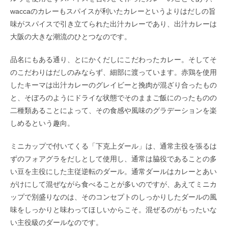
waccaのカレーもスパイスが利いたカレーというよりはだしの旨
味がスパイスで引き立てられた出汁カレーであり、出汁カレーは
大阪の大きな潮流のひとつなのです。
品名にもある通り、とにかくだしにこだわったカレー。そしてそ
のこだわりはだしのみならず、細部に渡っています。赤鶏を使用
したキーマは出汁カレーのグレイビーと挽肉が混ざり合ったもの
と、そぼろのようにドライな状態でそのままご飯にのったものの
二種類あることによって、その食感や風味のグラデーションを楽
しめるという趣向。
ミニカップで付いてくる「下克上ダール」は、通常主役を張るは
ずのフォアグラをだしとして使用し、通常は脇役であることの多
い豆を主役にした主従逆転のダール。通常ダールはカレーとあい
がけにして混ぜながら食べることが多いのですが、あえてミニカ
ップで別盛りなのは、そのコンセプトのしっかりしたダールの風
味をしっかりと味わってほしいからこそ。混ぜるのがもったいな
い主役級のダールなのです。