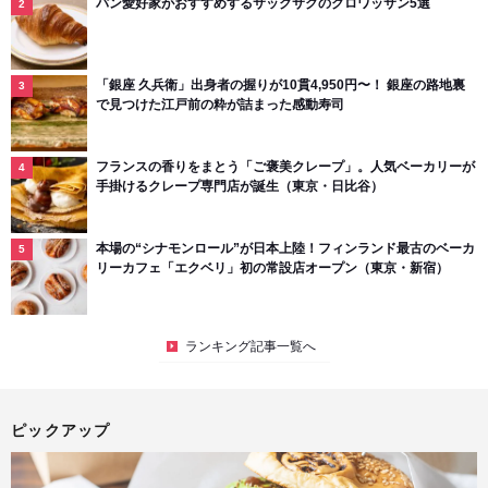
パン愛好家がおすすめするサックサクのクロワッサン5選
「銀座 久兵衛」出身者の握りが10貫4,950円〜！ 銀座の路地裏
で見つけた江戸前の粋が詰まった感動寿司
フランスの香りをまとう「ご褒美クレープ」。人気ベーカリーが
手掛けるクレープ専門店が誕生（東京・日比谷）
本場の“シナモンロール”が日本上陸！フィンランド最古のベーカ
リーカフェ「エクベリ」初の常設店オープン（東京・新宿）
ランキング記事一覧へ
ピックアップ