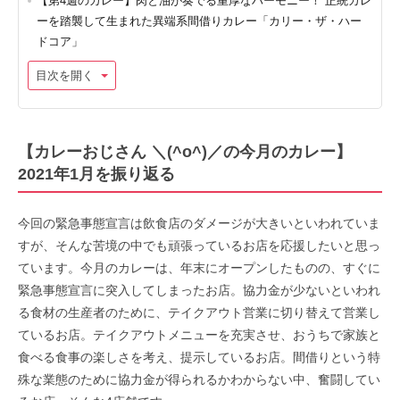
【第4週のカレー】肉と油が奏でる重厚なハーモニー！ 正統カレ
ーを踏襲して生まれた異端系間借りカレー「カリー・ザ・ハー
ドコア」
目次を開く
【カレーおじさん ＼(^o^)／の今月のカレー】
2021年1月を振り返る
今回の緊急事態宣言は飲食店のダメージが大きいといわれていま
すが、そんな苦境の中でも頑張っているお店を応援したいと思っ
ています。今月のカレーは、年末にオープンしたものの、すぐに
緊急事態宣言に突入してしまったお店。協力金が少ないといわれ
る食材の生産者のために、テイクアウト営業に切り替えて営業し
ているお店。テイクアウトメニューを充実させ、おうちで家族と
食べる食事の楽しさを考え、提示しているお店。間借りという特
殊な業態のために協力金が得られるかわからない中、奮闘してい