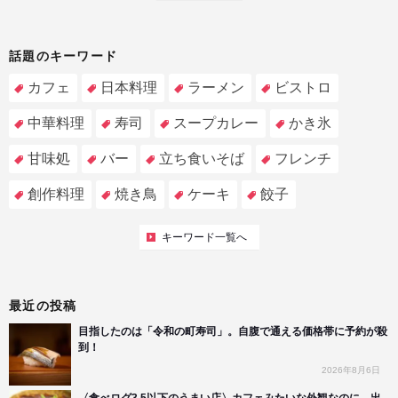
話題のキーワード
カフェ
日本料理
ラーメン
ビストロ
中華料理
寿司
スープカレー
かき氷
甘味処
バー
立ち食いそば
フレンチ
創作料理
焼き鳥
ケーキ
餃子
キーワード一覧へ
最近の投稿
目指したのは「令和の町寿司」。自腹で通える価格帯に予約が殺
到！
2026年8月6日