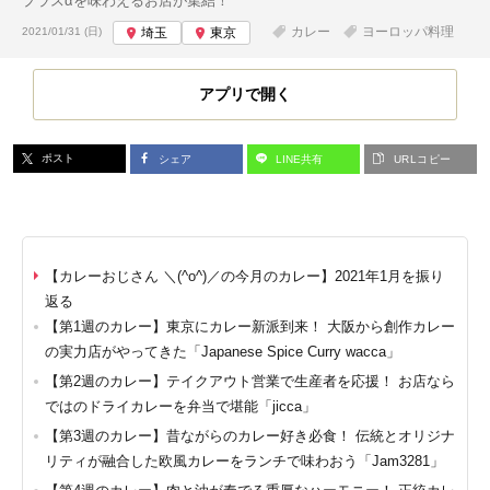
プラスαを味わえるお店が集結！
投稿日:
カレー
ヨーロッパ料理
2021/01/31 (日)
埼玉
東京
アプリで開く
ポスト
シェア
LINE共有
URLコピー
【カレーおじさん ＼(^o^)／の今月のカレー】2021年1月を振り
返る
【第1週のカレー】東京にカレー新派到来！ 大阪から創作カレー
の実力店がやってきた「Japanese Spice Curry wacca」
【第2週のカレー】テイクアウト営業で生産者を応援！ お店なら
ではのドライカレーを弁当で堪能「jicca」
【第3週のカレー】昔ながらのカレー好き必食！ 伝統とオリジナ
リティが融合した欧風カレーをランチで味わおう「Jam3281」