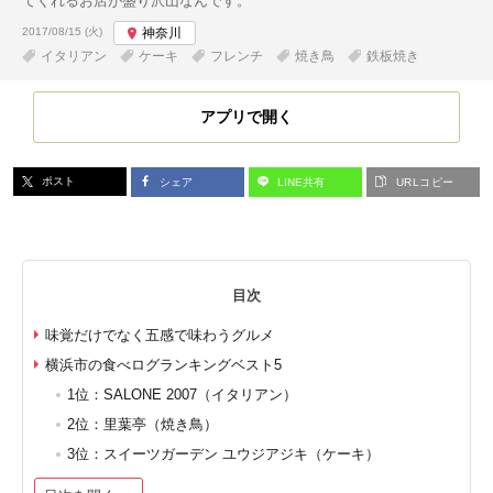
てくれるお店が盛り沢山なんです。
投稿日:
2017/08/15 (火)
神奈川
イタリアン
ケーキ
フレンチ
焼き鳥
鉄板焼き
アプリで開く
ポスト
シェア
LINE共有
URLコピー
目次
味覚だけでなく五感で味わうグルメ
横浜市の食べログランキングベスト5
1位：SALONE 2007（イタリアン）
2位：里葉亭（焼き鳥）
3位：スイーツガーデン ユウジアジキ（ケーキ）