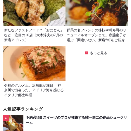
新たなファストフード？「おにどん」
群馬の名フレンチの移転や町寿司のリ
など、注目の10店〈大木淳夫の7月の
ニューアルオープンまで。森脇慶子が
新店アドレス〉
選ぶ「間違いない」新店5軒をご紹介
もっと見る
令和のグルメ王、浜崎龍が注目！ 神
奈川で出会った、アドリア海を感じる
イタリア郷土料理
人気記事ランキング
予約必須!! スイーツのプロが推薦する唯一無二の絶品シュークリ
ーム