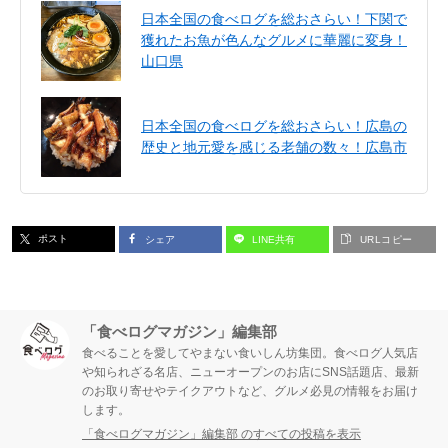
日本全国の食べログを総おさらい！下関で
獲れたお魚が色んなグルメに華麗に変身！
山口県
日本全国の食べログを総おさらい！広島の
歴史と地元愛を感じる老舗の数々！広島市
ポスト
シェア
LINE共有
URLコピー
「食べログマガジン」編集部
食べることを愛してやまない食いしん坊集団。食べログ人気店
や知られざる名店、ニューオープンのお店にSNS話題店、最新
のお取り寄せやテイクアウトなど、グルメ必見の情報をお届け
します。
「食べログマガジン」編集部 のすべての投稿を表示