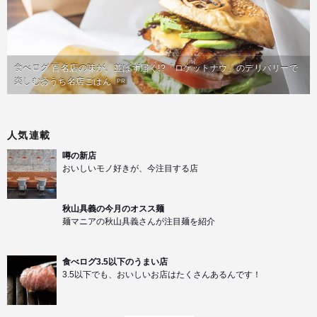
食べログ 百名店の味が、並ばず届く!?「ロケットナウ」のデリバリーで
楽しむおうち名店ごはん
PR
人気連載
噂の新店
おいしいモノ好きが、今注目する店
秋山具義の今月のオスス麺
麺マニアの秋山具義さんが注目麺を紹介
食べログ3.5以下のうまい店
3.5以下でも、おいしいお店はたくさんあるんです！