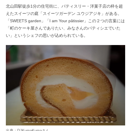
北山田駅徒歩1分の住宅街に、パティスリー・洋菓子店の枠を超
えたスイーツの庭「スイーツガーデン ユウジアジキ」がある。
「SWEETS garden」「I am Your pâtissier」この２つの言葉には
「町のケーキ屋さんでありたい、みなさんのパティシエでいた
い」というシェフの思いが込められている。
出典：
DJKumaKuma
さん