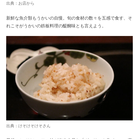
出典：お店から
新鮮な魚介類もうかいの自慢。旬の食材の数々を五感で食す、そ
れこそがうかいの鉄板料理の醍醐味とも言えよう。
出典：
けそけそけそ
さん