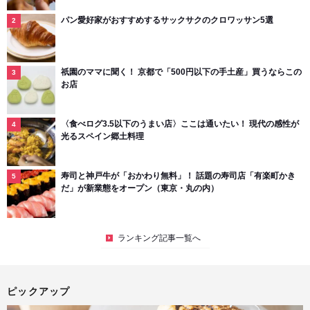
パン愛好家がおすすめするサックサクのクロワッサン5選
祇園のママに聞く！ 京都で「500円以下の手土産」買うならこの
お店
〈食べログ3.5以下のうまい店〉ここは通いたい！ 現代の感性が
光るスペイン郷土料理
寿司と神戸牛が「おかわり無料」！ 話題の寿司店「有楽町かき
だ」が新業態をオープン（東京・丸の内）
ランキング記事一覧へ
ピックアップ