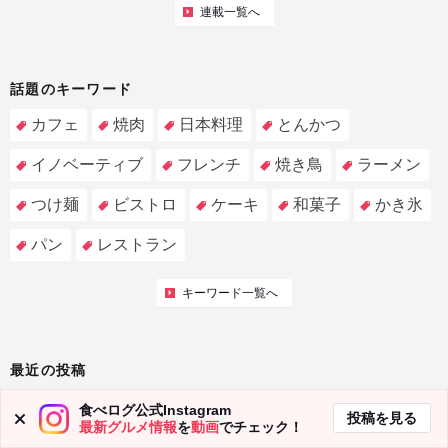
連載一覧へ
話題のキーワード
カフェ
焼肉
日本料理
とんかつ
イノベーティブ
フレンチ
焼き鳥
ラーメン
つけ麺
ビストロ
ケーキ
和菓子
かき氷
パン
レストラン
キーワード一覧へ
最近の投稿
日常に寄り添うカジュアルな割烹が神戸・三宮に誕生！ 実力派
食べログ公式Instagram
投稿を見る
店主による日本料理をコースでもアラカルトでも楽しめる
最新グルメ情報
を
動画
でチェック！
2026年8月8日