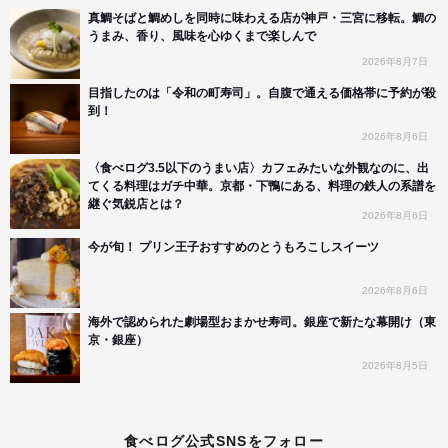
真鯛そばと鯛めしを同時に味わえる店が神戸・三宮に移転。鯛の
うまみ、香り、風味を心ゆくまで楽しんで
2026年8月7日
目指したのは「令和の町寿司」。自腹で通える価格帯に予約が殺
到！
2026年8月6日
〈食べログ3.5以下のうまい店〉カフェみたいな外観なのに、出
てくる料理はガチ中華。京都・下鴨にある、料理の鉄人の系譜を
継ぐ気鋭店とは？
2026年8月6日
今が旬！ プリン王子おすすめのとうもろこしスイーツ
2026年8月6日
海外で認められた劇場型おまかせ寿司。銀座で新たな幕開け（東
京・銀座）
2026年8月5日
食べログ公式SNSをフォロー