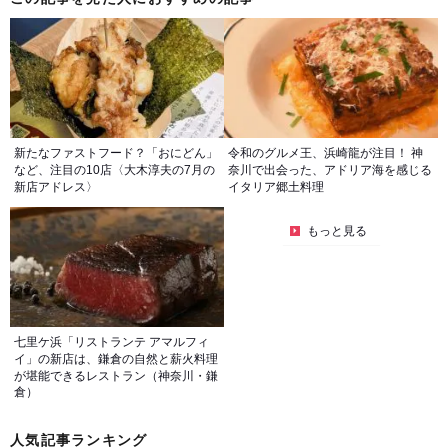
新たなファストフード？「おにどん」
令和のグルメ王、浜崎龍が注目！ 神
など、注目の10店〈大木淳夫の7月の
奈川で出会った、アドリア海を感じる
新店アドレス〉
イタリア郷土料理
もっと見る
七里ケ浜「リストランテ アマルフィ
イ」の新店は、鎌倉の自然と薪火料理
が堪能できるレストラン（神奈川・鎌
倉）
人気記事ランキング