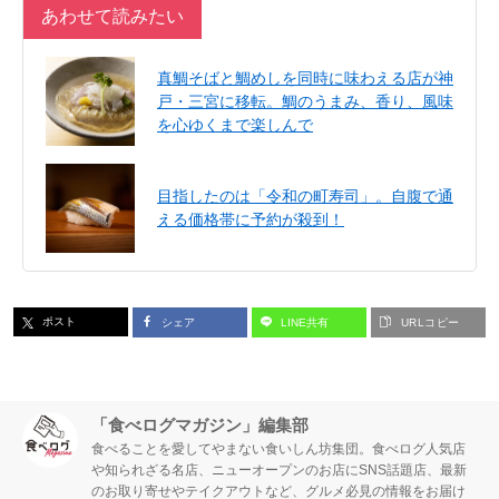
あわせて読みたい
真鯛そばと鯛めしを同時に味わえる店が神
戸・三宮に移転。鯛のうまみ、香り、風味
を心ゆくまで楽しんで
目指したのは「令和の町寿司」。自腹で通
える価格帯に予約が殺到！
ポスト
シェア
LINE共有
URLコピー
「食べログマガジン」編集部
食べることを愛してやまない食いしん坊集団。食べログ人気店
や知られざる名店、ニューオープンのお店にSNS話題店、最新
のお取り寄せやテイクアウトなど、グルメ必見の情報をお届け