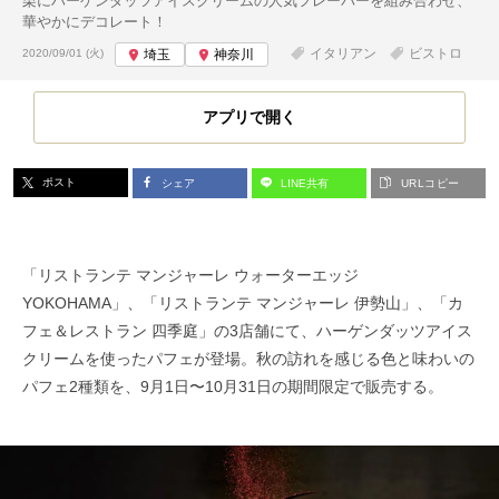
栗にハーゲンダッツアイスクリームの人気フレーバーを組み合わせ、
華やかにデコレート！
投稿日:
イタリアン
ビストロ
2020/09/01 (火)
埼玉
神奈川
アプリで開く
ポスト
シェア
LINE共有
URLコピー
「リストランテ マンジャーレ ウォーターエッジ
YOKOHAMA」、「リストランテ マンジャーレ 伊勢山」、「カ
フェ＆レストラン 四季庭」の3店舗にて、ハーゲンダッツアイス
クリームを使ったパフェが登場。秋の訪れを感じる色と味わいの
パフェ2種類を、9月1日〜10月31日の期間限定で販売する。