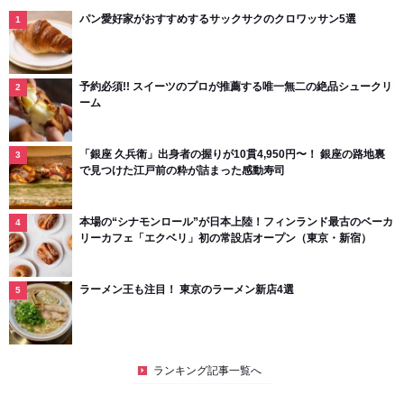
パン愛好家がおすすめするサックサクのクロワッサン5選
予約必須!! スイーツのプロが推薦する唯一無二の絶品シュークリ
ーム
「銀座 久兵衛」出身者の握りが10貫4,950円〜！ 銀座の路地裏
で見つけた江戸前の粋が詰まった感動寿司
本場の“シナモンロール”が日本上陸！フィンランド最古のベーカ
リーカフェ「エクベリ」初の常設店オープン（東京・新宿）
ラーメン王も注目！ 東京のラーメン新店4選
ランキング記事一覧へ