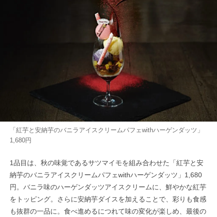
「紅芋と安納芋のバニラアイスクリームパフェwithハーゲンダッツ」
1,680円
1品目は、秋の味覚であるサツマイモを組み合わせた「紅芋と安
納芋のバニラアイスクリームパフェwithハーゲンダッツ」1,680
円。バニラ味のハーゲンダッツアイスクリームに、鮮やかな紅芋
をトッピング。さらに安納芋ダイスを加えることで、彩りも食感
も抜群の一品に。食べ進めるにつれて味の変化が楽しめ、最後の