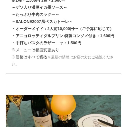
※2種・1,500円 3種・2,000円
～ゲソ入り濃厚イカ墨ソース～
～たっぷり牛肉のラグー～
～SALONE2007風ペスカトーレ～
・オーダーメイド：2人前10,000円〜（ご予算に応じて）
・アニョロッティダルプリン 特製コンソメ付き：1,600円
・手打ちパスタのラザーニャ：1,500円
※メニューは都度変更あり
※価格はすべて税抜
※最新の情報はお店の方にご確認くださ
い。