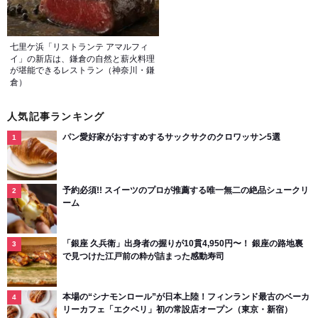
七里ケ浜「リストランテ アマルフィ
イ」の新店は、鎌倉の自然と薪火料理
が堪能できるレストラン（神奈川・鎌
倉）
人気記事ランキング
パン愛好家がおすすめするサックサクのクロワッサン5選
予約必須!! スイーツのプロが推薦する唯一無二の絶品シュークリ
ーム
「銀座 久兵衛」出身者の握りが10貫4,950円〜！ 銀座の路地裏
で見つけた江戸前の粋が詰まった感動寿司
本場の“シナモンロール”が日本上陸！フィンランド最古のベーカ
リーカフェ「エクベリ」初の常設店オープン（東京・新宿）