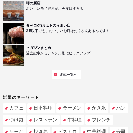
噂の新店
おいしいモノ好きが、今注目する店
食べログ3.5以下のうまい店
3.5以下でも、おいしいお店はたくさんあるんです！
マガジンまとめ
過去記事からジャンル別にピックアップ。
連載一覧へ
話題のキーワード
カフェ
日本料理
ラーメン
かき氷
パン
つけ麺
レストラン
牛料理
フレンチ
ケーキ
焼き鳥
ビストロ
中華料理
寿司