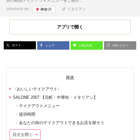
店の絶品テイクアウトメニューをご紹介。
投稿日:
イタリアン
2020/04/23 (木)
神奈川
アプリで開く
ポスト
シェア
LINE共有
URLコピー
目次
〈おいしいテイクアウト〉
SALONE 2007 【元町・中華街・イタリアン】
テイクアウトメニュー
提供時間
あなたの街のテイクアウトできるお店を探そう
目次を開く