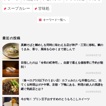
スープカレー
甘味処
キーワード一覧へ
最近の投稿
真鯛そばと鯛めしを同時に味わえる店が神戸・三宮に移転。鯛の
うまみ、香り、風味を心ゆくまで楽しんで
2026年8月7日
目指したのは「令和の町寿司」。自腹で通える価格帯に予約が殺
到！
2026年8月6日
〈食べログ3.5以下のうまい店〉カフェみたいな外観なのに、出
てくる料理はガチ中華。京都・下鴨にある、料理の鉄人の系譜を
継ぐ気鋭店とは？
2026年8月6日
今が旬！ プリン王子おすすめのとうもろこしスイーツ