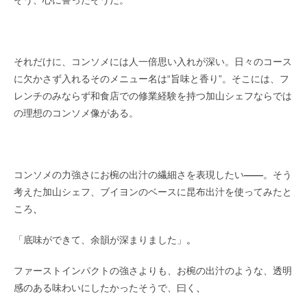
それだけに、コンソメには人一倍思い入れが深い。日々のコース
に欠かさず入れるそのメニュー名は“旨味と香り”。そこには、フ
レンチのみならず和食店での修業経験を持つ加山シェフならでは
の理想のコンソメ像がある。
コンソメの力強さにお椀の出汁の繊細さを表現したい
――
。そう
考えた加山シェフ、ブイヨンのベースに昆布出汁を使ってみたと
ころ
、
「底味ができて、余韻が深まりました」
。
ファーストインパクトの強さよりも、お椀の出汁のような、透明
感のある味わいにしたかったそうで、曰く
、