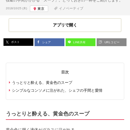
役級の手間がかかる「スープ」。とっておきの一杯をご紹介します。
投稿日:
イノベーティブ
2018/10/25 (木)
東京
アプリで開く
ポスト
シェア
LINE共有
URLコピー
目次
うっとりと酔える、黄金色のスープ
シンプルなコンソメに注がれた、シェフの手間と愛情
うっとりと酔える、黄金色のスープ
黄金色に輝く液体がグラスに注がれる。