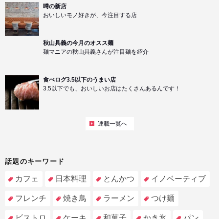
噂の新店
おいしいモノ好きが、今注目する店
秋山具義の今月のオスス麺
麺マニアの秋山具義さんが注目麺を紹介
食べログ3.5以下のうまい店
3.5以下でも、おいしいお店はたくさんあるんです！
連載一覧へ
話題のキーワード
カフェ
日本料理
とんかつ
イノベーティブ
フレンチ
焼き鳥
ラーメン
つけ麺
ビストロ
ケーキ
和菓子
かき氷
パン