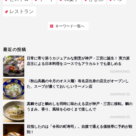
レストラン
キーワード一覧へ
最近の投稿
日常に寄り添うカジュアルな割烹が神戸・三宮に誕生！ 実力派
店主による日本料理をコースでもアラカルトでも楽しめる
2026年8月8日
〈秋山具義の今月のオスス麺〉有名店出身の店主がオープンし
た、スープが濃くておいしいラーメン店
2026年8月7日
真鯛そばと鯛めしを同時に味わえる店が神戸・三宮に移転。鯛の
うまみ、香り、風味を心ゆくまで楽しんで
2026年8月7日
目指したのは「令和の町寿司」。自腹で通える価格帯に予約が殺
到！