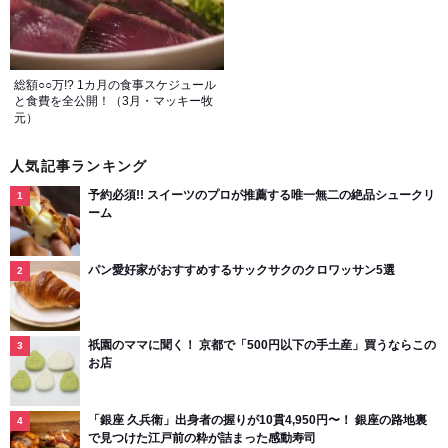
総額○○万!? 1カ月の食事スケジュール
と食費を全公開！（3月・マッキー牧
元）
人気記事ランキング
予約必須!! スイーツのプロが推薦する唯一無二の絶品シュークリ
ーム
パン愛好家がおすすめするサックサクのクロワッサン5選
祇園のママに聞く！ 京都で「500円以下の手土産」買うならこの
お店
「銀座 久兵衛」出身者の握りが10貫4,950円〜！ 銀座の路地裏
で見つけた江戸前の粋が詰まった感動寿司