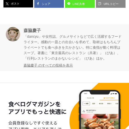
ポスト
シェア
LINE共有
URLコピー
森脇慶子
「dancyu」や女性誌、グルメサイトなどで広く活躍するフード
ライター。感動の一皿との出合いを求めて、取材はもちろんプ
ライベートでも食べ歩きを欠かさない。特に食指が動く料理は
スープ。著書に「東京最高のレストラン（共著）」（ぴあ）、
「行列レストランのまかないレシピ」（ぴあ）ほか。
森脇慶子 のすべての投稿を表示