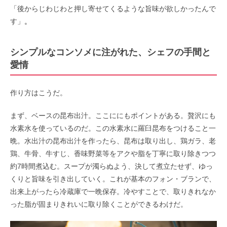
「後からじわじわと押し寄せてくるような旨味が欲しかったんで
す」
。
シンプルなコンソメに注がれた、シェフの手間と
愛情
作り方はこうだ。
まず、ベースの昆布出汁。ここににもポイントがある。贅沢にも
水素水を使っているのだ。この水素水に羅臼昆布をつけること一
晩。水出汁の昆布出汁を作ったら、昆布は取り出し、鶏ガラ、老
鶏、牛骨、牛すじ、香味野菜等をアクや脂を丁寧に取り除きつつ
約
7
時間煮込む。スープが濁らぬよう、決して煮立たせず、ゆっ
くりと旨味を引き出していく。これが基本のフォン・ブランで、
出来上がったら冷蔵庫で一晩保存。冷やすことで、取りきれなか
った脂が固まりきれいに取り除くことができるわけだ。