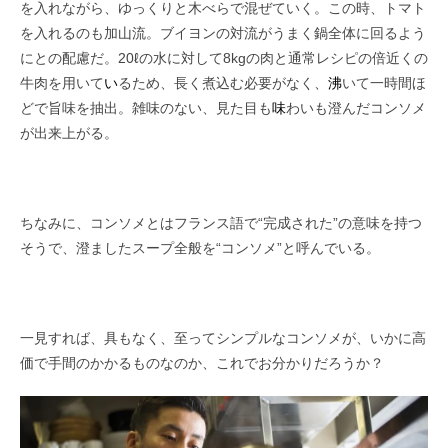
を入れながら、ゆっくりと木べらで混ぜていく。この時、トマト
を入れるのも加山流。ブイヨンの対流がうまく鍋全体に回るよう
にとの配慮だ。
20
ℓの水に対して
8kg
の肉と通常レシピの倍近くの
牛肉を用いて
い
るため、長く煮込む必要がなく、
沸
いて一時間ほ
どで旨味を抽出。雑味のない、見た目も
味
わいも澄んだコンソメ
が出来上がる。
ちなみに、コンソメとはフランス語で“完成された”の意味を持つ
そうで、澄ましたスープ全般を“コンソメ”と呼んでいる。
一見すれば、具もなく、至ってシンプルなコンソメが、いかに高
価で手間のかかるものなのか、これでお分かりだろうか？