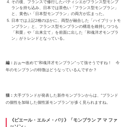
その後、フランスで修行したパティシエがフランス型モンブ
ランを持ち込み、日本では茶色い「フランス型モンブラン」
と、黄色い「日本型モンブラン」の両方が広まった。
日本では上記2種のほかに、両型が融合した「ハイブリットモ
ンブラン」と、フランス型モンブランの構造を維持しつつも
「和栗」や「出来立て」を前面に出した「和魂洋才モンブラ
ン」がトレンドとなっている。
編：
おぉ〜改めて“和魂洋才モンブラン”って強そうですね！ 今
年のモンブランの特徴はどうなっているんですか？
猫：
大手ブランドが発表した新作モンブランからは、“ブランド
の個性を加味した個性派モンブラン”が多く見られますね。
《ピエール・エルメ・パリ》「モンブラン ア マ ファ
ッソン」