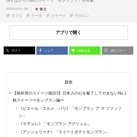
増すばかりの秋のスイーツ「モンブラン」を特集。
投稿日:
2018/10/11 (木)
東京
カフェ
ケーキ
スイーツ
マカロン
アプリで開く
ポスト
シェア
LINE共有
URLコピー
目次
【猫井登のスイーツ探訪3】日本人の心を魅了してやまないNo.1
秋スイーツ〜モンブラン編〜
《ピエール・エルメ・パリ》「モンブラン ア マ ファッソ
ン」
《ラデュレ》「モンブラン アグリュム」
《アンジェリーナ》「スイートポテトモンブラン」