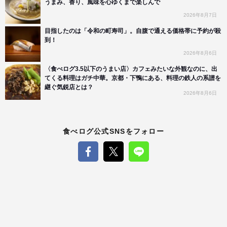
うまみ、香り、風味を心ゆくまで楽しんで
2026年8月7日
目指したのは「令和の町寿司」。自腹で通える価格帯に予約が殺
到！
2026年8月6日
〈食べログ3.5以下のうまい店〉カフェみたいな外観なのに、出
てくる料理はガチ中華。京都・下鴨にある、料理の鉄人の系譜を
継ぐ気鋭店とは？
2026年8月6日
食べログ公式SNSをフォロー