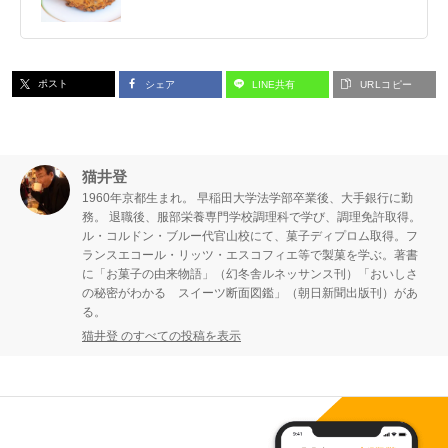
ポスト
シェア
LINE共有
URLコピー
猫井登
1960年京都生まれ。 早稲田大学法学部卒業後、大手銀行に勤
務。 退職後、服部栄養専門学校調理科で学び、調理免許取得。
ル・コルドン・ブルー代官山校にて、菓子ディプロム取得。フ
ランスエコール・リッツ・エスコフィエ等で製菓を学ぶ。著書
に「お菓子の由来物語」（幻冬舎ルネッサンス刊）「おいしさ
の秘密がわかる スイーツ断面図鑑」（朝日新聞出版刊）があ
る。
猫井登 のすべての投稿を表示