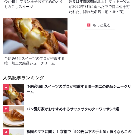
今が旬！ プリン王子おすすめのとう
外食は年間600回以上！ マッキー牧元
もろこしスイーツ
が2026年7月に食べた中で特に心を打
たれた、隠れた名店（朝・昼・夜）
もっと見る
予約必須!! スイーツのプロが推薦する
唯一無二の絶品シュークリーム
人気記事ランキング
予約必須!! スイーツのプロが推薦する唯一無二の絶品シュークリ
ーム
パン愛好家がおすすめするサックサクのクロワッサン5選
祇園のママに聞く！ 京都で「500円以下の手土産」買うならこの