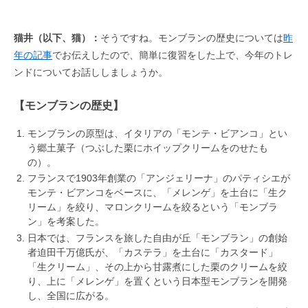
猫井（以下、猫）：
そうですね。モンブランの歴史については
昨
年の記事
でお伝えしたので、簡単に復習をした上で、今年のトレ
ンドについてお話ししましょうか。
【モンブランの歴史】
モンブランの原型は、イタリアの「モンテ・ビアンコ」とい
う郷土菓子（つぶした栗にホイップクリームをのせたも
の）。
フランスで1903年創業の「アンジェリーナ」のパティシエが
モンテ・ビアンコをベースに、「メレンゲ」を土台に「生ク
リーム」を絞り、マロンクリームを絞るという「モンブラ
ン」を考案した。
日本では、フランスを旅した自由が丘「モンブラン」の創始
者迫田千万億氏が、「カステラ」を土台に「カスタード」
「生クリーム」、その上から甘露煮にした栗のクリームを絞
り、上に「メレンゲ」を置くという日本型モンブランを開発
し、全国に広がる。