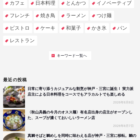
カフェ
日本料理
とんかつ
イノベーティブ
フレンチ
焼き鳥
ラーメン
つけ麺
ビストロ
ケーキ
和菓子
かき氷
パン
レストラン
キーワード一覧へ
最近の投稿
日常に寄り添うカジュアルな割烹が神戸・三宮に誕生！ 実力派
店主による日本料理をコースでもアラカルトでも楽しめる
2026年8月8日
〈秋山具義の今月のオスス麺〉有名店出身の店主がオープンし
た、スープが濃くておいしいラーメン店
2026年8月7日
真鯛そばと鯛めしを同時に味わえる店が神戸・三宮に移転。鯛の