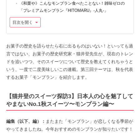
《和栗や》こんなモンブラン食べたことない！雑味ゼロの
「プレミアムモンブラン『HITOMARU』-人丸-」
目次を開く
お菓子の歴史を語らせたら右に出るものはいない！といっても過
言ではない、お菓子の歴史研究家・猫井登先生が、現在のトレン
ドを追いつつ、そのスイーツについて歴史を教えてくれちゃうと
いう、一度で二度美味しいこの連載。第三回テーマは、秋を代表
するお菓子「モンブラン」を紹介します。
【猫井登のスイーツ探訪3】日本人の心を魅了して
やまないNo.1秋スイーツ〜モンブラン編〜
編集（以下、編）：
またまた「モンブラン」が恋しくなる季節が
やってきましたね。今年おすすめのモンブランが知りたいです！