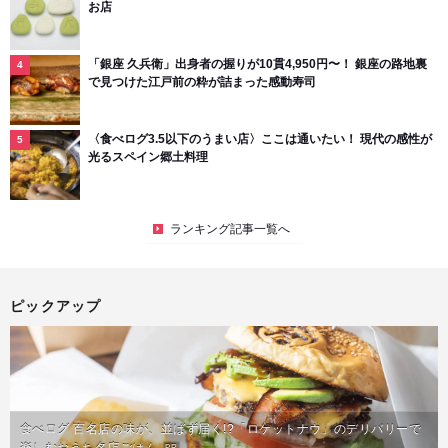
お店
「銀座 久兵衛」出身者の握りが10貫4,950円〜！ 銀座の路地裏
で見つけた江戸前の粋が詰まった感動寿司
〈食べログ3.5以下のうまい店〉ここは通いたい！ 現代の感性が
光るスペイン郷土料理
ランキング記事一覧へ
ピックアップ
食べログ 百名店の味が、並ばず届く!?「ロケットナウ」のデリバリーで
PR