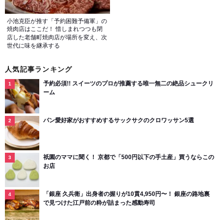
小池克臣が推す「予約困難予備軍」の
焼肉店はここだ！ 惜しまれつつも閉
店した老舗町焼肉店が場所を変え、次
世代に味を継承する
人気記事ランキング
予約必須!! スイーツのプロが推薦する唯一無二の絶品シュークリ
ーム
パン愛好家がおすすめするサックサクのクロワッサン5選
祇園のママに聞く！ 京都で「500円以下の手土産」買うならこの
お店
「銀座 久兵衛」出身者の握りが10貫4,950円〜！ 銀座の路地裏
で見つけた江戸前の粋が詰まった感動寿司