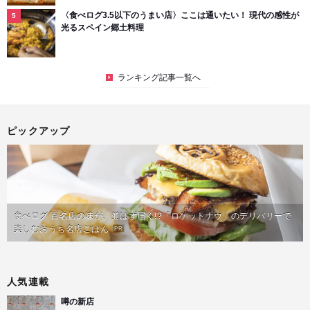
〈食べログ3.5以下のうまい店〉ここは通いたい！ 現代の感性が
光るスペイン郷土料理
ランキング記事一覧へ
ピックアップ
食べログ 百名店の味が、並ばず届く!?「ロケットナウ」のデリバリーで
楽しむおうち名店ごはん
PR
人気連載
噂の新店