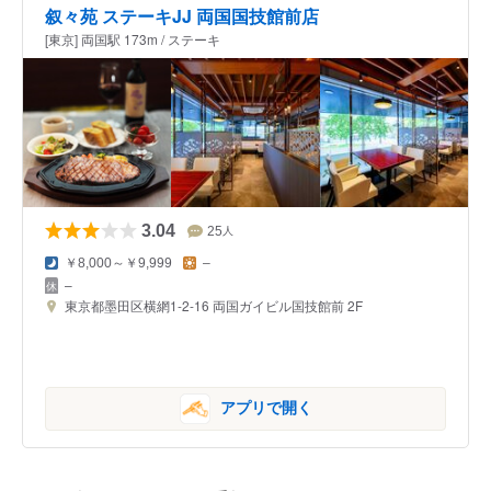
叙々苑 ステーキJJ 両国国技館前店
[東京] 両国駅 173m / ステーキ
3.04
25
人
￥8,000～￥9,999
–
–
東京都墨田区横網1-2-16 両国ガイビル国技館前 2F
アプリで開く