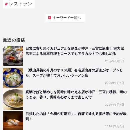
レストラン
キーワード一覧へ
最近の投稿
日常に寄り添うカジュアルな割烹が神戸・三宮に誕生！ 実力派
店主による日本料理をコースでもアラカルトでも楽しめる
2026年8月8日
〈秋山具義の今月のオスス麺〉有名店出身の店主がオープンし
た、スープが濃くておいしいラーメン店
2026年8月7日
真鯛そばと鯛めしを同時に味わえる店が神戸・三宮に移転。鯛の
うまみ、香り、風味を心ゆくまで楽しんで
2026年8月7日
目指したのは「令和の町寿司」。自腹で通える価格帯に予約が殺
到！
2026年8月6日