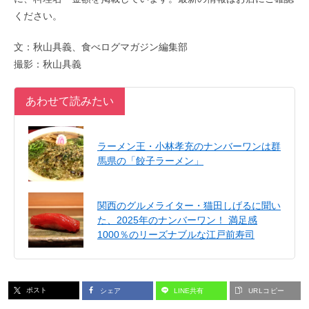
ください。
文：秋山具義、食べログマガジン編集部
撮影：秋山具義
あわせて読みたい
ラーメン王・小林孝充のナンバーワンは群
馬県の「餃子ラーメン」
関西のグルメライター・猫田しげるに聞い
た、2025年のナンバーワン！ 満足感
1000％のリーズナブルな江戸前寿司
ポスト
シェア
LINE共有
URLコピー