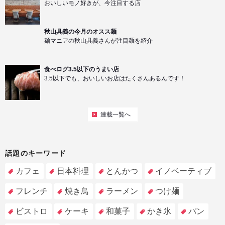
おいしいモノ好きが、今注目する店
秋山具義の今月のオスス麺
麺マニアの秋山具義さんが注目麺を紹介
食べログ3.5以下のうまい店
3.5以下でも、おいしいお店はたくさんあるんです！
連載一覧へ
話題のキーワード
カフェ
日本料理
とんかつ
イノベーティブ
フレンチ
焼き鳥
ラーメン
つけ麺
ビストロ
ケーキ
和菓子
かき氷
パン