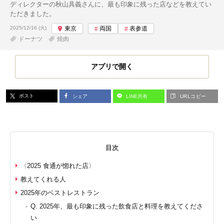
ディレクターの秋山具義さんに、最も印象に残った店などを教えてい
ただきました。
投稿日:
2025/12/16 (火)
東京
両国
表参道
ドーナツ
焼肉
アプリで開く
ポスト
シェア
LINE共有
URLコピー
目次
〈2025 食通が惚れた店〉
教えてくれる人
2025年のベストレストラン
Q. 2025年、最も印象に残った飲食店と料理を教えてくださ
い