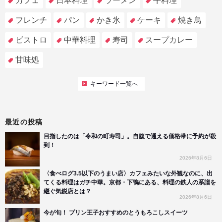
カフェ
日本料理
ラーメン
牛料理
フレンチ
パン
かき氷
ケーキ
焼き鳥
ビストロ
中華料理
寿司
スープカレー
甘味処
キーワード一覧へ
最近の投稿
目指したのは「令和の町寿司」。自腹で通える価格帯に予約が殺
到！
2026年8月6日
〈食べログ3.5以下のうまい店〉カフェみたいな外観なのに、出
てくる料理はガチ中華。京都・下鴨にある、料理の鉄人の系譜を
継ぐ気鋭店とは？
2026年8月6日
今が旬！ プリン王子おすすめのとうもろこしスイーツ