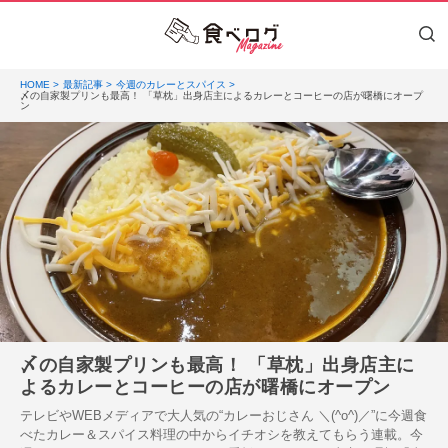
HOME
最新記事
今週のカレーとスパイス
〆の自家製プリンも最高！ 「草枕」出身店主によるカレーとコーヒーの店が曙橋にオープ
ン
〆の自家製プリンも最高！ 「草枕」出身店主に
よるカレーとコーヒーの店が曙橋にオープン
テレビやWEBメディアで大人気の“カレーおじさん ＼(^o^)／”に今週食
べたカレー＆スパイス料理の中からイチオシを教えてもらう連載。今