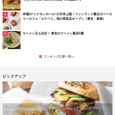
本場の“シナモンロール”が日本上陸！フィンランド最古のベーカ
リーカフェ「エクベリ」初の常設店オープン（東京・新宿）
ラーメン王も注目！ 東京のラーメン新店4選
ランキング記事一覧へ
ピックアップ
食べログ 百名店の味が、並ばず届く!?「ロケットナウ」のデリバリーで
楽しむおうち名店ごはん
PR