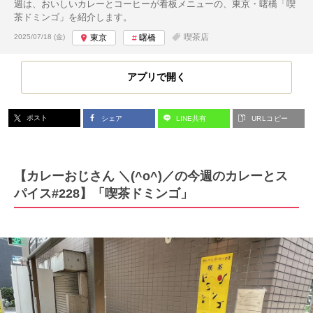
週は、おいしいカレーとコーヒーが看板メニューの、東京・曙橋「喫
茶ドミンゴ」を紹介します。
投稿日:
喫茶店
2025/07/18 (金)
東京
曙橋
アプリで開く
ポスト
シェア
LINE共有
URLコピー
【カレーおじさん ＼(^o^)／の今週のカレーとス
パイス#228】「喫茶ドミンゴ」