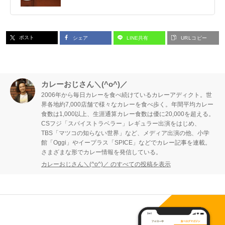
ポスト
シェア
LINE共有
URLコピー
カレーおじさん＼(^o^)／
2006年から毎日カレーを食べ続けているカレーアディクト。世
界各地約7,000店舗で様々なカレーを食べ歩く。年間平均カレー
食数は1,000以上、生涯通算カレー食数は優に20,000を超える。
CSフジ「スパイストラベラー」レギュラー出演をはじめ、
TBS「マツコの知らない世界」など、メディア出演の他、小学
館「Oggi」やイープラス「SPICE」などでカレー記事を連載。
さまざまな形でカレー情報を発信している。
カレーおじさん＼(^o^)／ のすべての投稿を表示