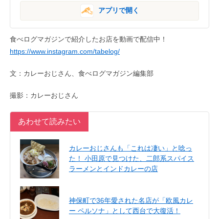
アプリで開く
食べログマガジンで紹介したお店を動画で配信中！
https://www.instagram.com/tabelog/
文：カレーおじさん、食べログマガジン編集部
撮影：カレーおじさん
あわせて読みたい
カレーおじさんも「これは凄い」と唸っ
た！ 小田原で見つけた、二郎系スパイス
ラーメンとインドカレーの店
神保町で36年愛された名店が「欧風カレ
ー ペルソナ」として西台で大復活！