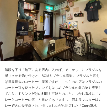
階段を下りて地下にある店内に入れば、そこかしこにブラジルを
感じさせる飾り付けと、BGMもブラジル音楽。ブラジルと言え
ば世界最大のコーヒー生産国ですが、こちらのお店はブラジルの
コーヒー豆を使ったブレンドをはじめブラジルの飲み物も充実し
ており、ドリンクだけの利用も可能とのこと。しかし看板に「カ
レーとコーヒーの店」と書いてありますし、何よりマスターはカ
レー好きに長年愛され、惜しまれながら閉店した「Curry草枕」