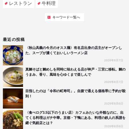
レストラン
牛料理
キーワード一覧へ
最近の投稿
〈秋山具義の今月のオスス麺〉有名店出身の店主がオープンし
た、スープが濃くておいしいラーメン店
2026年8月7日
真鯛そばと鯛めしを同時に味わえる店が神戸・三宮に移転。鯛の
うまみ、香り、風味を心ゆくまで楽しんで
2026年8月7日
目指したのは「令和の町寿司」。自腹で通える価格帯に予約が殺
到！
2026年8月6日
〈食べログ3.5以下のうまい店〉カフェみたいな外観なのに、出
てくる料理はガチ中華。京都・下鴨にある、料理の鉄人の系譜を
継ぐ気鋭店とは？
2026年8月6日