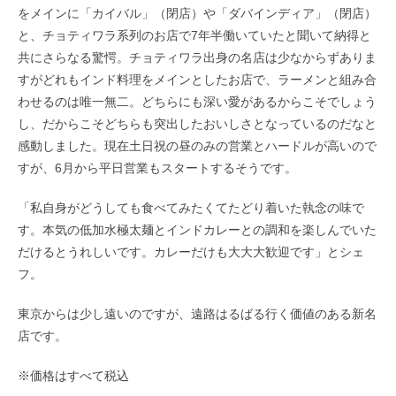
をメインに「カイバル」（閉店）や「ダバインディア」（閉店）
と、チョティワラ系列のお店で7年半働いていたと聞いて納得と
共にさらなる驚愕。チョティワラ出身の名店は少なからずありま
すがどれもインド料理をメインとしたお店で、ラーメンと組み合
わせるのは唯一無二。どちらにも深い愛があるからこそでしょう
し、だからこそどちらも突出したおいしさとなっているのだなと
感動しました。現在土日祝の昼のみの営業とハードルが高いので
すが、6月から平日営業もスタートするそうです。
「私自身がどうしても食べてみたくてたどり着いた執念の味で
す。本気の低加水極太麺とインドカレーとの調和を楽しんでいた
だけるとうれしいです。カレーだけも大大大歓迎です」とシェ
フ。
東京からは少し遠いのですが、遠路はるばる行く価値のある新名
店です。
※価格はすべて税込