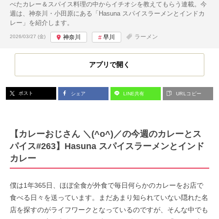
べたカレー＆スパイス料理の中からイチオシを教えてもらう連載。今
週は、神奈川・小田原にある「Hasuna スパイスラーメンとインドカ
レー」を紹介します。
投稿日:
ラーメン
2026/03/27 (金)
神奈川
早川
アプリで開く
ポスト
シェア
LINE共有
URLコピー
【カレーおじさん ＼(^o^)／の今週のカレーとス
パイス#263】Hasuna スパイスラーメンとインド
カレー
僕は1年365日、ほぼ全食が外食で毎日何らかのカレーをお店で
食べる日々を送っています。まだあまり知られていない隠れた名
店を探すのがライフワークとなっているのですが、そんな中でも