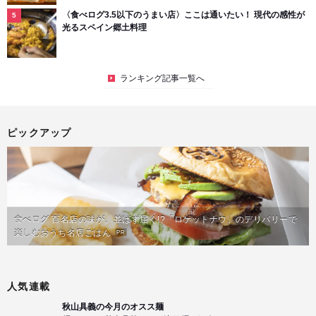
〈食べログ3.5以下のうまい店〉ここは通いたい！ 現代の感性が
光るスペイン郷土料理
ランキング記事一覧へ
ピックアップ
食べログ 百名店の味が、並ばず届く!?「ロケットナウ」のデリバリーで
楽しむおうち名店ごはん
PR
人気連載
秋山具義の今月のオスス麺