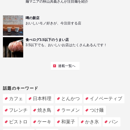
麺マニアの秋山具義さんが注目麺を紹介
噂の新店
おいしいモノ好きが、今注目する店
食べログ3.5以下のうまい店
3.5以下でも、おいしいお店はたくさんあるんです！
連載一覧へ
話題のキーワード
カフェ
日本料理
とんかつ
イノベーティブ
フレンチ
焼き鳥
ラーメン
つけ麺
ビストロ
ケーキ
和菓子
かき氷
パン