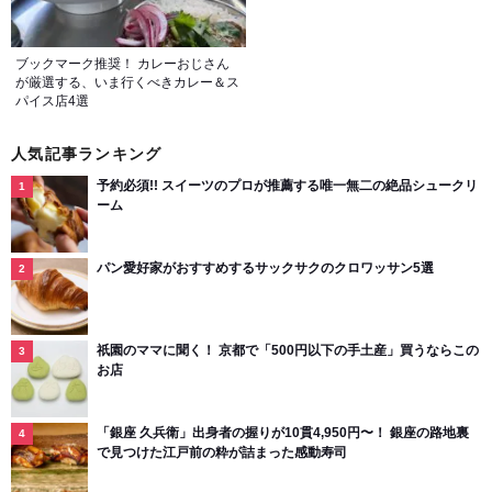
ブックマーク推奨！ カレーおじさん
が厳選する、いま行くべきカレー＆ス
パイス店4選
人気記事ランキング
予約必須!! スイーツのプロが推薦する唯一無二の絶品シュークリ
ーム
パン愛好家がおすすめするサックサクのクロワッサン5選
祇園のママに聞く！ 京都で「500円以下の手土産」買うならこの
お店
「銀座 久兵衛」出身者の握りが10貫4,950円〜！ 銀座の路地裏
で見つけた江戸前の粋が詰まった感動寿司