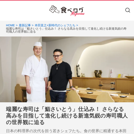
HOME
最新記事
本田直之×新時代のシェフたち
端麗な寿司は「鮨さいとう」仕込み！ さらなる高みを目指して進化し続ける新進気鋭の寿
司職人の世界観に迫る
端麗な寿司は「鮨さいとう」仕込み！ さらなる
高みを目指して進化し続ける新進気鋭の寿司職人
の世界観に迫る
日本の料理界の次代を担う若きシェフたち。食の世界に精通する本田