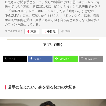
直之さんが聞き手となって、彼らの料理にかける思いやチャレンジを
語ってもらう連載。第12回は名店「鮨さいとう」と現代美術ギャラリ
ー「NANZUKA」がコラボレーションした店「鮨さいとう はなれ
NANZUKA」店主、沼尾りゅうすけさん。「鮨さいとう」店主、齋藤
孝司氏の薫陶を受け、真摯に寿司と向き合う姿と気さくな人柄が多く
のファンを虜にしている。
投稿日:
寿司
2025/03/02 (日)
東京
中目黒
アプリで開く
ポスト
シェア
LINE共有
URLコピー
若手に伝えたい、身を切る努力の大切さ