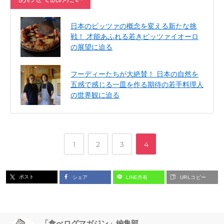
日本のピッツァの概念を変える新たな挑
戦！ 才能あふれる若きピッツァイオーロ
の展望に迫る
フーディーたちが大絶賛！ 日本の自然を
五感で感じる一皿を作る期待の若手料理人
の世界観に迫る
,
,
,
ペ
ペ
ペ
ペ
1
2
3
4
ー
ー
ー
ー
ポスト
シェア
LINE共有
URLコピー
ジ
ジ
ジ
ジ
「食べログマガジン」編集部