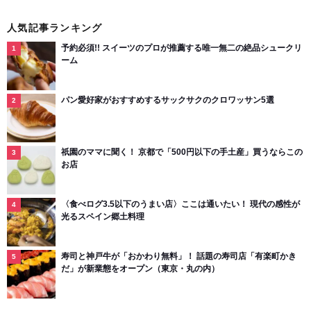
人気記事ランキング
予約必須!! スイーツのプロが推薦する唯一無二の絶品シュークリ
ーム
パン愛好家がおすすめするサックサクのクロワッサン5選
祇園のママに聞く！ 京都で「500円以下の手土産」買うならこの
お店
〈食べログ3.5以下のうまい店〉ここは通いたい！ 現代の感性が
光るスペイン郷土料理
寿司と神戸牛が「おかわり無料」！ 話題の寿司店「有楽町かき
だ」が新業態をオープン（東京・丸の内）