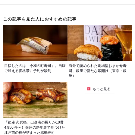
この記事を見た人におすすめの記事
目指したのは「令和の町寿司」。自腹
海外で認められた劇場型おまかせ寿
で通える価格帯に予約が殺到！
司。銀座で新たな幕開け（東京・銀
座）
もっと見る
「銀座 久兵衛」出身者の握りが10貫
4,950円〜！ 銀座の路地裏で見つけた
江戸前の粋が詰まった感動寿司