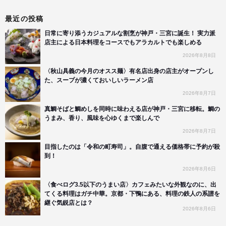
最近の投稿
日常に寄り添うカジュアルな割烹が神戸・三宮に誕生！ 実力派
店主による日本料理をコースでもアラカルトでも楽しめる
2026年8月8日
〈秋山具義の今月のオスス麺〉有名店出身の店主がオープンし
た、スープが濃くておいしいラーメン店
2026年8月7日
真鯛そばと鯛めしを同時に味わえる店が神戸・三宮に移転。鯛の
うまみ、香り、風味を心ゆくまで楽しんで
2026年8月7日
目指したのは「令和の町寿司」。自腹で通える価格帯に予約が殺
到！
2026年8月6日
〈食べログ3.5以下のうまい店〉カフェみたいな外観なのに、出
てくる料理はガチ中華。京都・下鴨にある、料理の鉄人の系譜を
継ぐ気鋭店とは？
2026年8月6日