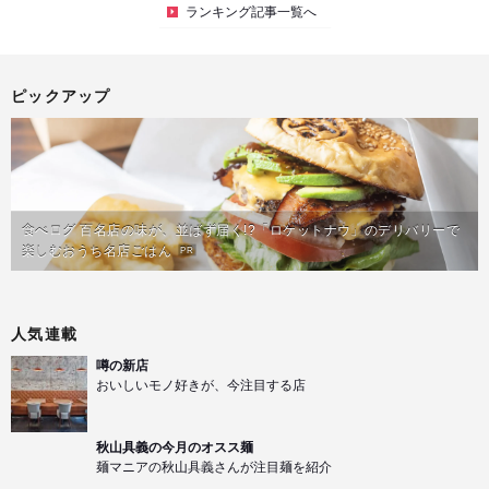
ランキング記事一覧へ
ピックアップ
食べログ 百名店の味が、並ばず届く!?「ロケットナウ」のデリバリーで
楽しむおうち名店ごはん
PR
人気連載
噂の新店
おいしいモノ好きが、今注目する店
秋山具義の今月のオスス麺
麺マニアの秋山具義さんが注目麺を紹介