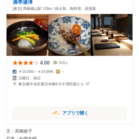
酒亭湯澤
[東京] 馬喰横山駅 129m / 焼き鳥、鳥料理、居酒屋
4.00
310
人
￥10,000～￥14,999
–
日曜日、祝日
東京都中央区東日本橋3-5-9 増田屋ビル 1F
アプリで開く
文：高橋綾子
写真：松園多聞