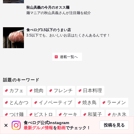
秋山具義の今月のオスス麺
麺マニアの秋山具義さんが注目麺を紹介
食べログ3.5以下のうまい店
3.5以下でも、おいしいお店はたくさんあるんです！
連載一覧へ
話題のキーワード
カフェ
焼肉
フレンチ
日本料理
とんかつ
イノベーティブ
焼き鳥
ラーメン
つけ麺
ビストロ
ケーキ
和菓子
かき氷
食べログ公式Instagram
投稿を見る
パン
レストラン
最新グルメ情報
を
動画
でチェック！