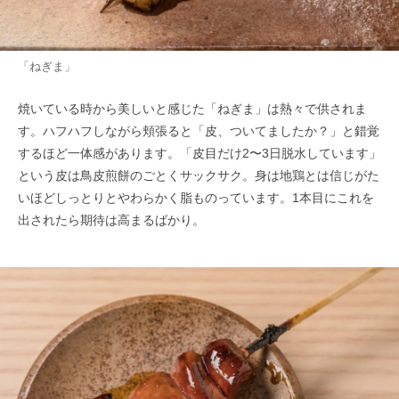
「ねぎま」
焼いている時から美しいと感じた「ねぎま」は熱々で供されま
す。ハフハフしながら頬張ると「皮、ついてましたか？」と錯覚
するほど一体感があります。「皮目だけ2〜3日脱水しています」
という皮は鳥皮煎餅のごとくサックサク。身は地鶏とは信じがた
いほどしっとりとやわらかく脂ものっています。1本目にこれを
出されたら期待は高まるばかり。