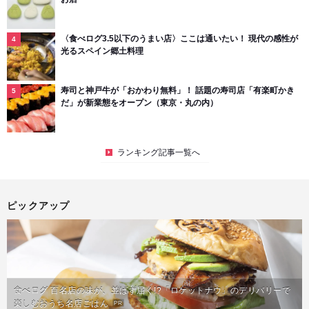
〈食べログ3.5以下のうまい店〉ここは通いたい！ 現代の感性が
光るスペイン郷土料理
寿司と神戸牛が「おかわり無料」！ 話題の寿司店「有楽町かき
だ」が新業態をオープン（東京・丸の内）
ランキング記事一覧へ
ピックアップ
食べログ 百名店の味が、並ばず届く!?「ロケットナウ」のデリバリーで
楽しむおうち名店ごはん
PR