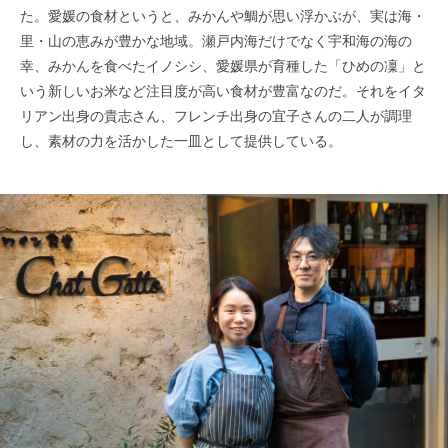
た。愛媛の食材というと、みかんや鯛が思い浮かぶが、実は海・
里・山の恵みが豊かな地域。瀬戸内海だけでなく宇和海の海の
幸、みかんを食べたイノシシ、愛媛県が育種した「ひめの凜」と
いう新しいお米など注目度が高い食材が豊富なのだ。それをイタ
リアン出身の貴志さん、フレンチ出身の宜子さんの二人が調理
し、素材の力を活かした一皿として提供している。