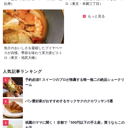
比寿）
ロ（東京・本郷三丁目）
もっと見る
魚介のおいしさを凝縮したブイヤベー
スが自慢。季節を味わう実力派ビスト
ロ（東京・池尻大橋）
人気記事ランキング
予約必須!! スイーツのプロが推薦する唯一無二の絶品シュークリ
ーム
パン愛好家がおすすめするサックサクのクロワッサン5選
祇園のママに聞く！ 京都で「500円以下の手土産」買うならこの
お店