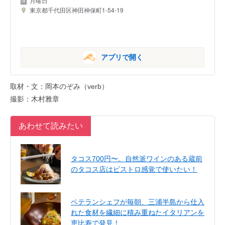
月曜日
東京都千代田区神田神保町1-54-19
アプリで開く
取材・文：岡本のぞみ（verb）
撮影：木村雅章
あわせて読みたい
タコス700円〜。自然派ワインのある蔵前
のタコス店はビストロ感覚で使いたい！
ベテランシェフが毎朝、三浦半島から仕入
れた食材を繊細に積み重ねたイタリアンを
恵比寿で発見！