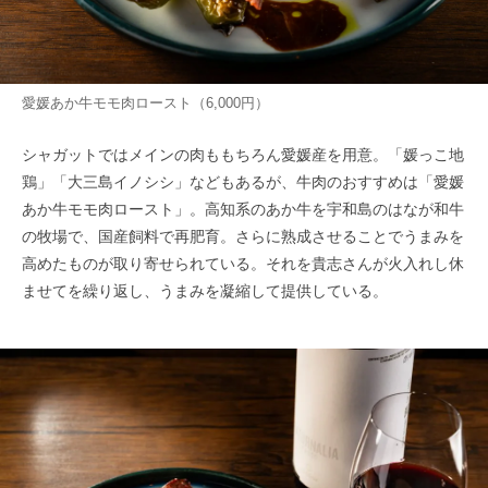
愛媛あか牛モモ肉ロースト（6,000円）
シャガットではメインの肉ももちろん愛媛産を用意。「媛っこ地
鶏」「大三島イノシシ」などもあるが、牛肉のおすすめは「愛媛
あか牛モモ肉ロースト」。高知系のあか牛を宇和島のはなが和牛
の牧場で、国産飼料で再肥育。さらに熟成させることでうまみを
高めたものが取り寄せられている。それを貴志さんが火入れし休
ませてを繰り返し、うまみを凝縮して提供している。