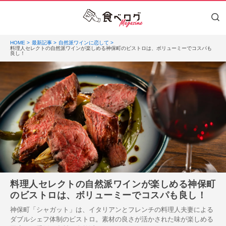
HOME
最新記事
自然派ワインに恋して
料理人セレクトの自然派ワインが楽しめる神保町のビストロは、ボリューミーでコスパも
良し！
料理人セレクトの自然派ワインが楽しめる神保町
のビストロは、ボリューミーでコスパも良し！
神保町「シャガット」は、イタリアンとフレンチの料理人夫妻による
ダブルシェフ体制のビストロ。素材の良さが活かされた味が楽しめる