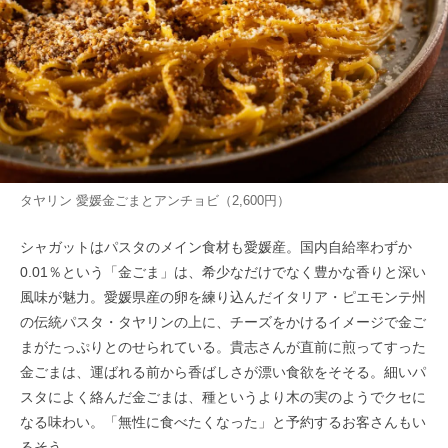
タヤリン 愛媛金ごまとアンチョビ（2,600円）
シャガットはパスタのメイン食材も愛媛産。国内自給率わずか
0.01％という「金ごま」は、希少なだけでなく豊かな香りと深い
風味が魅力。愛媛県産の卵を練り込んだイタリア・ピエモンテ州
の伝統パスタ・タヤリンの上に、チーズをかけるイメージで金ご
まがたっぷりとのせられている。貴志さんが直前に煎ってすった
金ごまは、運ばれる前から香ばしさが漂い食欲をそそる。細いパ
スタによく絡んだ金ごまは、種というより木の実のようでクセに
なる味わい。「無性に食べたくなった」と予約するお客さんもい
るそう。