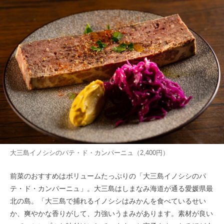
大三島イノシシのパテ・ド・カンパーニュ（2,400円）
前菜のおすすめはボリュームたっぷりの「大三島イノシシのパ
テ・ド・カンパーニュ」。大三島はしまなみ海道が通る愛媛県最
北の島。「大三島で捕れるイノシシはみかんを食べているせい
か、爽やかな香りがして、力強いうまみがあります。素材が良い