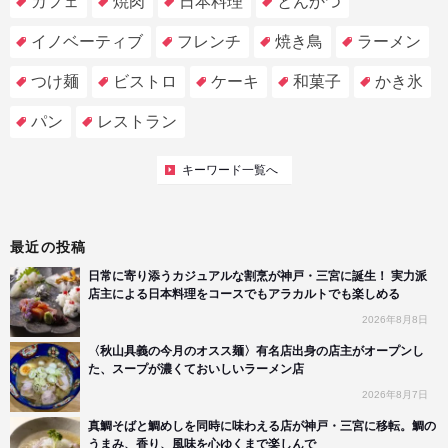
カフェ
焼肉
日本料理
とんかつ
イノベーティブ
フレンチ
焼き鳥
ラーメン
つけ麺
ビストロ
ケーキ
和菓子
かき氷
パン
レストラン
キーワード一覧へ
最近の投稿
日常に寄り添うカジュアルな割烹が神戸・三宮に誕生！ 実力派
店主による日本料理をコースでもアラカルトでも楽しめる
2026年8月8日
〈秋山具義の今月のオスス麺〉有名店出身の店主がオープンし
た、スープが濃くておいしいラーメン店
2026年8月7日
真鯛そばと鯛めしを同時に味わえる店が神戸・三宮に移転。鯛の
うまみ、香り、風味を心ゆくまで楽しんで