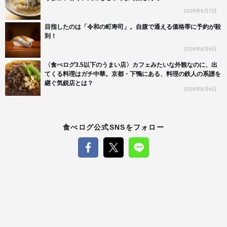
2026年8月7日
目指したのは「令和の町寿司」。自腹で通える価格帯に予約が殺
到！
2026年8月6日
〈食べログ3.5以下のうまい店〉カフェみたいな外観なのに、出
てくる料理はガチ中華。京都・下鴨にある、料理の鉄人の系譜を
継ぐ気鋭店とは？
2026年8月6日
食べログ公式SNSをフォロー