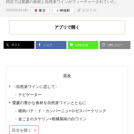
同店では愛媛の食材と自然派ワインがフィーチャーされていた。
投稿日:
ビストロ
2025/02/19 (水)
東京
神保町
アプリで開く
ポスト
シェア
LINE共有
URLコピー
目次
〈自然派ワインに恋して〉
ナビゲーター
愛媛の豊かな食材を自然派ワインとともに
猪肉パテ・ド・カンパーニュ×ロゼスパークリング
金ごまのタヤリン×柑橘風味の白ワイン
目次を開く