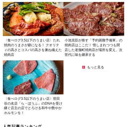
〈食べログ3.5以下のうまい店〉たれ
小池克臣が推す「予約困難予備軍」の
焼肉のうまさが癖になる！ クオリテ
焼肉店はここだ！ 惜しまれつつも閉
ィの高さとコスパの高さを兼ね備えた
店した老舗町焼肉店が場所を変え、次
焼肉店
世代に味を継承する
もっと見る
〈食べログ3.5以下のうまい店〉世田
谷の名店「ら・ぼうふ」のDNAを受け
継ぐ店主の店でとろける和牛や艶やか
ホルモンを！
人気記事ランキング