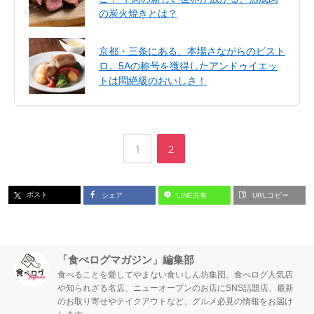
の炭火焼きとは？
京都・三条にある、本場さながらのビスト
ロ。5Aの称号を獲得したアンドゥイエッ
トは悶絶級のおいしさ！
,
ペ
ペ
1
2
ー
ー
ポスト
シェア
LINE共有
URLコピー
ジ
ジ
「食べログマガジン」編集部
食べることを愛してやまない食いしん坊集団。食べログ人気店
や知られざる名店、ニューオープンのお店にSNS話題店、最新
のお取り寄せやテイクアウトなど、グルメ必見の情報をお届け