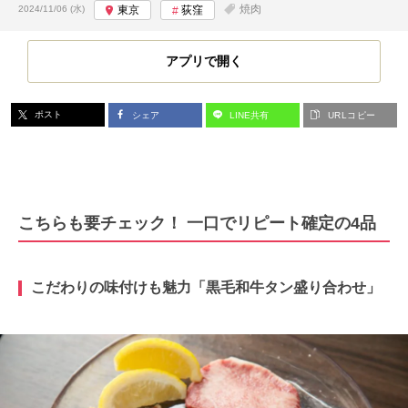
投稿日:
焼肉
2024/11/06 (水)
東京
荻窪
アプリで開く
ポスト
シェア
LINE共有
URLコピー
こちらも要チェック！ 一口でリピート確定の4品
こだわりの味付けも魅力「黒毛和牛タン盛り合わせ
」