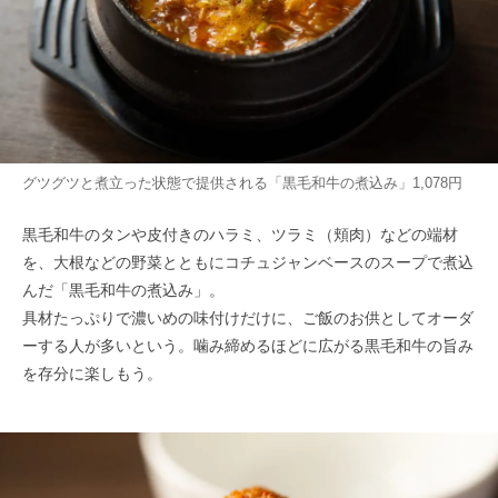
グツグツと煮立った状態で提供される「黒毛和牛の煮込み」1,078円
黒毛和牛のタンや皮付きのハラミ、ツラミ（頬肉）などの端材
を、大根などの野菜とともにコチュジャンベースのスープで煮込
んだ「黒毛和牛の煮込み」。
具材たっぷりで濃いめの味付けだけに、ご飯のお供としてオーダ
ーする人が多いという。噛み締めるほどに広がる黒毛和牛の旨み
を存分に楽しもう。