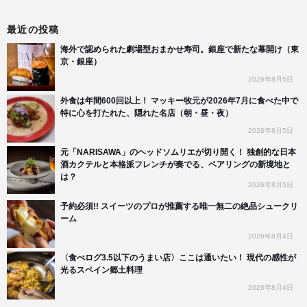
最近の投稿
海外で認められた劇場型おまかせ寿司。銀座で新たな幕開け（東
京・銀座）
2026年8月5日
外食は年間600回以上！ マッキー牧元が2026年7月に食べた中で
特に心を打たれた、隠れた名店（朝・昼・夜）
2026年8月5日
元「NARISAWA」のヘッドソムリエが切り開く！ 独創的な日本
酒カクテルと本格派フレンチが奏でる、ペアリングの新境地と
は？
2026年8月5日
予約必須!! スイーツのプロが推薦する唯一無二の絶品シュークリ
ーム
2026年8月4日
〈食べログ3.5以下のうまい店〉ここは通いたい！ 現代の感性が
光るスペイン郷土料理
2026年8月4日