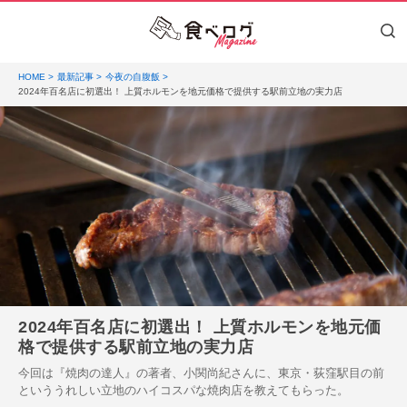
HOME
最新記事
今夜の自腹飯
2024年百名店に初選出！ 上質ホルモンを地元価格で提供する駅前立地の実力店
2024年百名店に初選出！ 上質ホルモンを地元価
格で提供する駅前立地の実力店
今回は『焼肉の達人』の著者、小関尚紀さんに、東京・荻窪駅目の前
といううれしい立地のハイコスパな焼肉店を教えてもらった。