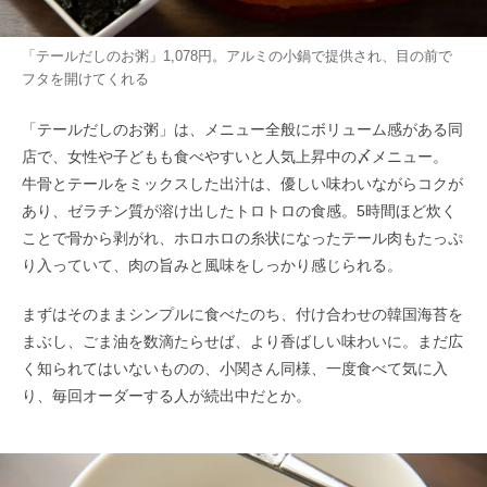
「テールだしのお粥」1,078円。アルミの小鍋で提供され、目の前で
フタを開けてくれる
「テールだしのお粥」は、メニュー全般にボリューム感がある同
店で、女性や子どもも食べやすいと人気上昇中の〆メニュー。
牛骨とテールをミックスした出汁は、優しい味わいながらコクが
あり、ゼラチン質が溶け出したトロトロの食感。5時間ほど炊く
ことで骨から剥がれ、ホロホロの糸状になったテール肉もたっぷ
り入っていて、肉の旨みと風味をしっかり感じられる。
まずはそのままシンプルに食べたのち、付け合わせの韓国海苔を
まぶし、ごま油を数滴たらせば、より香ばしい味わいに。まだ広
く知られてはいないものの、小関さん同様、一度食べて気に入
り、毎回オーダーする人が続出中だとか。