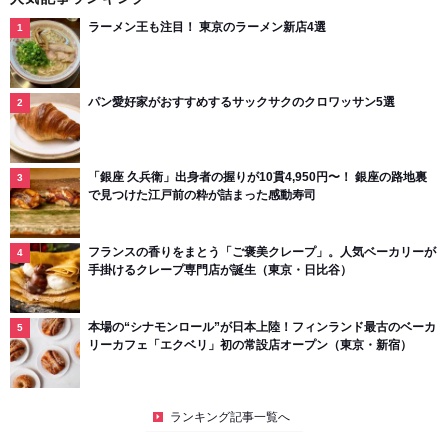
ラーメン王も注目！ 東京のラーメン新店4選
パン愛好家がおすすめするサックサクのクロワッサン5選
「銀座 久兵衛」出身者の握りが10貫4,950円〜！ 銀座の路地裏
で見つけた江戸前の粋が詰まった感動寿司
フランスの香りをまとう「ご褒美クレープ」。人気ベーカリーが
手掛けるクレープ専門店が誕生（東京・日比谷）
本場の“シナモンロール”が日本上陸！フィンランド最古のベーカ
リーカフェ「エクベリ」初の常設店オープン（東京・新宿）
ランキング記事一覧へ