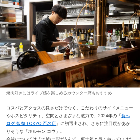
焼肉好きにはライブ感を楽しめるカウンター席もおすすめ
コスパとアクセスの良さだけでなく、こだわりのサイドメニュー
やホスピタリティ、空間とさまざまな魅力で、2024年の「
食べ
ログ 焼肉 TOKYO 百名店
」に初選出され、さらに注目度があが
りそうな「ホルモン コウ」。
今後については「地域に溶け込んで、何十年と長くやっていけた