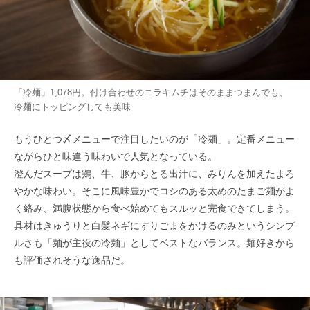
「冷麺」1,078円。付け合わせのニラキムチはそのままつまんでも、
冷麺にトッピングしても美味
もうひとつ〆メニューで注目したいのが「冷麺」。定番メニュー
ながらひと味違う味わいで人気となっている。
澄んだスープは鶏、牛、豚からとる出汁に、みりんを加えたまろ
やかな味わい。そこに風味豊かでコシのある太めのたまご麺がよ
く絡み、満腹状態から食べ始めてもスルッと完食できてしまう。
具材はきゅうりと白髪ネギにすりごまをかけるのみというシンプ
ルさも「麺が主役の冷麺」としてベストなバランス。麺好きから
も評価されそうな逸品だ。