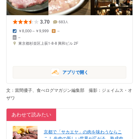
3.70
683
人
￥8,000～￥9,999
–
–
東京都杉並区上荻1-8-8 興和ビル 2F
アプリで開く
文：當間優子、食べログマガジン編集部 撮影：ジェイムス・オ
ザワ
あわせて読みたい
京都で「サカエヤ」の肉を味わうならこ
こ！ 牛肉の新しい世界が広がる、熟成肉