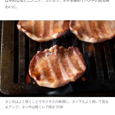
は辛めな塩とニンニク、コショウ、ネギを絡めてパンチのある味
わいに。
タン元はよく焼くことでサクサクの食感に。タン下もよく焼いて旨み
をアップ。タン中は軽くレア焼きでOK