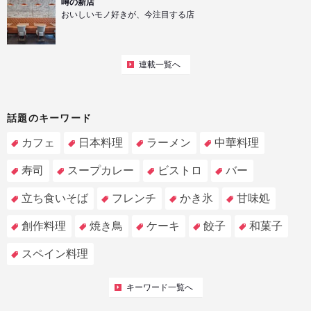
噂の新店
おいしいモノ好きが、今注目する店
連載一覧へ
話題のキーワード
カフェ
日本料理
ラーメン
中華料理
寿司
スープカレー
ビストロ
バー
立ち食いそば
フレンチ
かき氷
甘味処
創作料理
焼き鳥
ケーキ
餃子
和菓子
スペイン料理
キーワード一覧へ