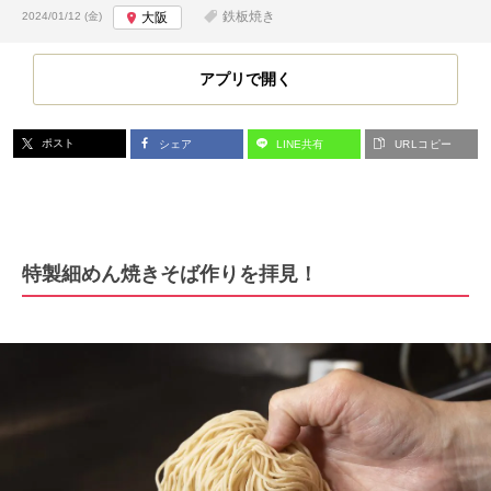
投稿日:
鉄板焼き
2024/01/12 (金)
大阪
アプリで開く
ポスト
シェア
LINE共有
URLコピー
特製細めん焼きそば作りを拝見！