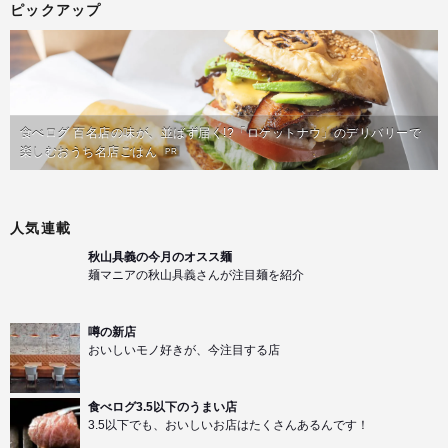
ピックアップ
食べログ 百名店の味が、並ばず届く!?「ロケットナウ」のデリバリーで
楽しむおうち名店ごはん
PR
人気連載
秋山具義の今月のオスス麺
麺マニアの秋山具義さんが注目麺を紹介
噂の新店
おいしいモノ好きが、今注目する店
食べログ3.5以下のうまい店
3.5以下でも、おいしいお店はたくさんあるんです！