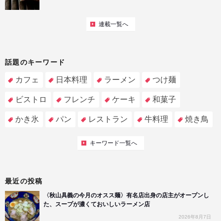
連載一覧へ
話題のキーワード
カフェ
日本料理
ラーメン
つけ麺
ビストロ
フレンチ
ケーキ
和菓子
かき氷
パン
レストラン
牛料理
焼き鳥
キーワード一覧へ
最近の投稿
〈秋山具義の今月のオスス麺〉有名店出身の店主がオープンし
た、スープが濃くておいしいラーメン店
2026年8月7日