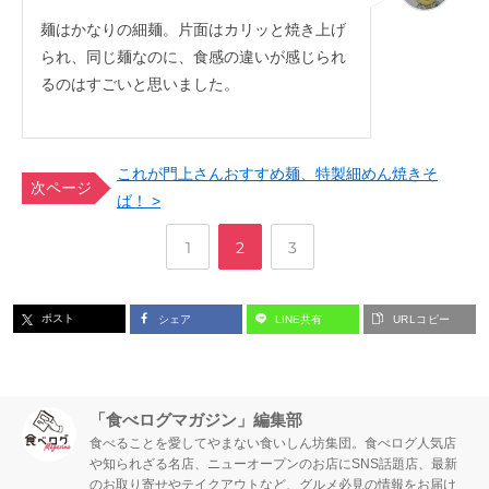
麺はかなりの細麺。片面はカリッと焼き上げ
られ、同じ麺なのに、食感の違いが感じられ
るのはすごいと思いました。
これが門上さんおすすめ麺、特製細めん焼きそ
次ページ
ば！ >
,
,
ペ
ペ
ペ
1
2
3
ー
ー
ー
ポスト
シェア
LINE共有
URLコピー
ジ
ジ
ジ
「食べログマガジン」編集部
食べることを愛してやまない食いしん坊集団。食べログ人気店
や知られざる名店、ニューオープンのお店にSNS話題店、最新
のお取り寄せやテイクアウトなど、グルメ必見の情報をお届け