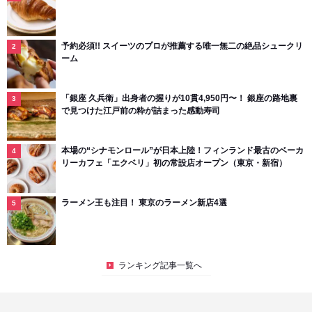
予約必須!! スイーツのプロが推薦する唯一無二の絶品シュークリ
ーム
「銀座 久兵衛」出身者の握りが10貫4,950円〜！ 銀座の路地裏
で見つけた江戸前の粋が詰まった感動寿司
本場の“シナモンロール”が日本上陸！フィンランド最古のベーカ
リーカフェ「エクベリ」初の常設店オープン（東京・新宿）
ラーメン王も注目！ 東京のラーメン新店4選
ランキング記事一覧へ