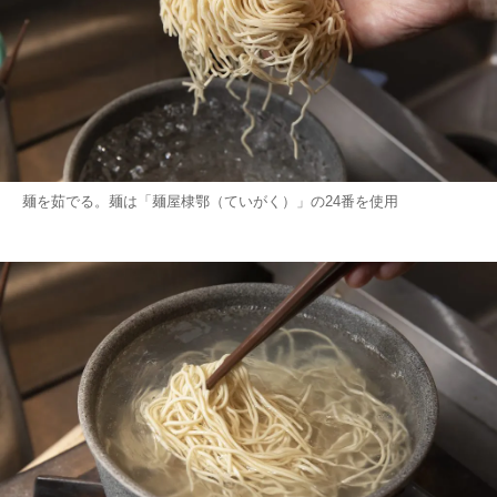
麺を茹でる。麺は「麺屋棣鄂（ていがく）」の24番を使用