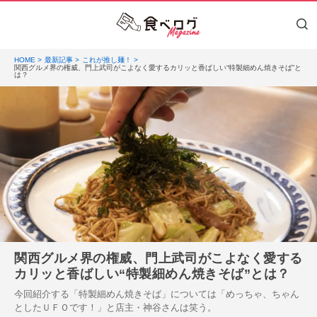
HOME
最新記事
これが推し麺！
関西グルメ界の権威、門上武司がこよなく愛するカリッと香ばしい“特製細めん焼きそば”と
は？
関西グルメ界の権威、門上武司がこよなく愛する
カリッと香ばしい“特製細めん焼きそば”とは？
今回紹介する「特製細めん焼きそば」については「めっちゃ、ちゃん
としたＵＦＯです！」と店主・神谷さんは笑う。