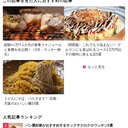
この記事を見た人におすすめの記事
総額○○万!? 1カ月の食事スケジュール
〈関西版〉これでもう悩まない！ グ
と食費を全公開！（3月・マッキー牧
ルマンにも喜ばれるコース1.5万円以
元）
下の接待に使える店5選
もっと見る
うどんにそば、パスタまで！ 京都・
大阪のおいしい麺10選
人気記事ランキング
パン愛好家がおすすめするサックサクのクロワッサン5選