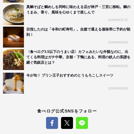
真鯛そばと鯛めしを同時に味わえる店が神戸・三宮に移転。鯛の
うまみ、香り、風味を心ゆくまで楽しんで
2026年8月7日
目指したのは「令和の町寿司」。自腹で通える価格帯に予約が殺
到！
2026年8月6日
〈食べログ3.5以下のうまい店〉カフェみたいな外観なのに、出
てくる料理はガチ中華。京都・下鴨にある、料理の鉄人の系譜を
継ぐ気鋭店とは？
2026年8月6日
今が旬！ プリン王子おすすめのとうもろこしスイーツ
2026年8月6日
食べログ公式SNSをフォロー