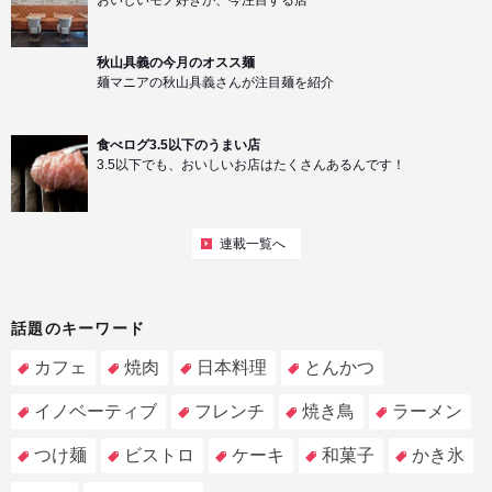
秋山具義の今月のオスス麺
麺マニアの秋山具義さんが注目麺を紹介
食べログ3.5以下のうまい店
3.5以下でも、おいしいお店はたくさんあるんです！
連載一覧へ
話題のキーワード
カフェ
焼肉
日本料理
とんかつ
イノベーティブ
フレンチ
焼き鳥
ラーメン
つけ麺
ビストロ
ケーキ
和菓子
かき氷