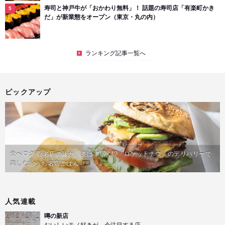
寿司と神戸牛が「おかわり無料」！ 話題の寿司店「有楽町かき
だ」が新業態をオープン（東京・丸の内）
ランキング記事一覧へ
ピックアップ
食べログ 百名店の味が、並ばず届く!?「ロケットナウ」のデリバリーで
楽しむおうち名店ごはん
PR
人気連載
噂の新店
おいしいモノ好きが、今注目する店