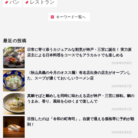
パン
レストラン
キーワード一覧へ
最近の投稿
日常に寄り添うカジュアルな割烹が神戸・三宮に誕生！ 実力派
店主による日本料理をコースでもアラカルトでも楽しめる
2026年8月8日
〈秋山具義の今月のオスス麺〉有名店出身の店主がオープンし
た、スープが濃くておいしいラーメン店
2026年8月7日
真鯛そばと鯛めしを同時に味わえる店が神戸・三宮に移転。鯛の
うまみ、香り、風味を心ゆくまで楽しんで
2026年8月7日
目指したのは「令和の町寿司」。自腹で通える価格帯に予約が殺
到！
2026年8月6日