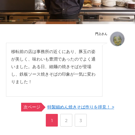
門上さん
移転前の店は事務所の近くにあり、豚玉の姿
が美しく、味わいも豊潤であったのでよく通
いました。ある日、細麺の焼きそばが登場
し、鉄板ソース焼きそばの印象が一気に変わ
りました！
次ページ
特製細めん焼きそば作りを拝見！ >
,
,
ペ
ペ
ペ
1
2
3
ー
ー
ー