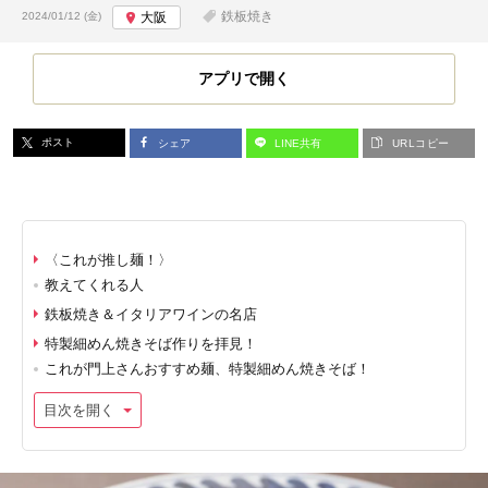
投稿日:
鉄板焼き
2024/01/12 (金)
大阪
アプリで開く
ポスト
シェア
LINE共有
URLコピー
〈これが推し麺！〉
教えてくれる人
鉄板焼き＆イタリアワインの名店
特製細めん焼きそば作りを拝見！
これが門上さんおすすめ麺、特製細めん焼きそば！
目次を開く