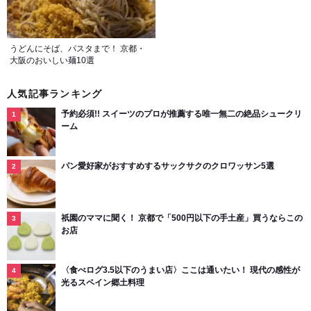
うどんにそば、パスタまで！ 京都・
大阪のおいしい麺10選
人気記事ランキング
予約必須!! スイーツのプロが推薦する唯一無二の絶品シュークリ
ーム
パン愛好家がおすすめするサックサクのクロワッサン5選
祇園のママに聞く！ 京都で「500円以下の手土産」買うならこの
お店
〈食べログ3.5以下のうまい店〉ここは通いたい！ 現代の感性が
光るスペイン郷土料理