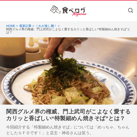
HOME
最新記事
これが推し麺！
関西グルメ界の権威、門上武司がこよなく愛するカリッと香ばしい“特製細めん焼きそば”と
は？
関西グルメ界の権威、門上武司がこよなく愛する
カリッと香ばしい“特製細めん焼きそば”とは？
今回紹介する「特製細めん焼きそば」については「めっちゃ、ちゃん
としたＵＦＯです！」と店主・神谷さんは笑う。