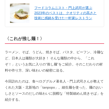
フードコラムニスト・門上武司が選ぶ
2023年のベストは、クオリティの高さと
技術に感銘を受けた一軒家レストラン
〈これが推し麺！〉
ラーメン、そば、うどん、焼きそば、パスタ、ビーフン、冷麺な
ど、日本人は麺類が大好き！ そんな麺類の中から、「これ
ぞ！」というお気に入りの“推し麺”をご紹介。そのこだわりの材
料や作り方、深い味わいの秘密に迫る。
今回訪れたのは、食べロググルメ著名人・門上武司さんが教えて
くれた大阪・北新地の「tanpopo」。細生麺を使った、麺のおい
しさとソースのだしの味わいに脱帽な「特製細めん焼きそば」を
紹介する。