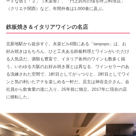
ードな宿１・２」（木楽舎）、「門上武司の僕を呼ぶ料理店」
（クリエテ関西）など。年間外食は1,000食に及ぶ。
鉄板焼き＆イタリアワインの名店
北新地駅から徒歩すぐ。永楽ビル6階にある「tanpopo」は、お
好み焼きはもちろん、ひと工夫ある鉄板料理とワインがいただけ
る人気店だ。酒類も豊富で、イタリア各州のワインも数多く揃
う。いわゆる大阪のお好み焼き屋とは異なる、ワインセラーのあ
る洗練された空間で、1軒目としてがっつりと、2軒目としてワイ
ンと気の利いたアテを楽しめる一軒だ。店主は神谷圭介さん。会
社員から飲食業の道に入り、25年前に独立。2017年に現在の店
に移転した。