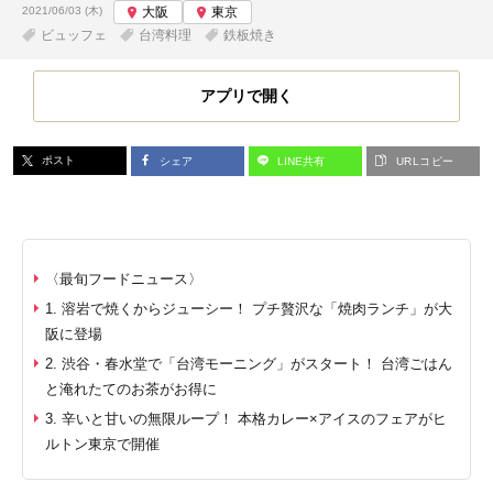
投稿日:
2021/06/03 (木)
大阪
東京
ビュッフェ
台湾料理
鉄板焼き
アプリで開く
ポスト
シェア
LINE共有
URLコピー
〈最旬フードニュース〉
1. 溶岩で焼くからジューシー！ プチ贅沢な「焼肉ランチ」が大
阪に登場
2. 渋谷・春水堂で「台湾モーニング」がスタート！ 台湾ごはん
と淹れたてのお茶がお得に
3. 辛いと甘いの無限ループ！ 本格カレー×アイスのフェアがヒ
ルトン東京で開催