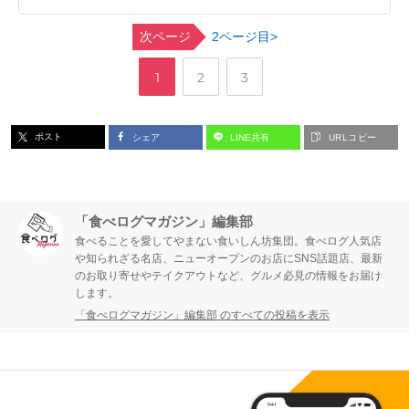
次ページ
2ページ目>
,
,
ペ
ペ
ペ
1
2
3
ー
ー
ー
ポスト
シェア
LINE共有
URLコピー
ジ
ジ
ジ
「食べログマガジン」編集部
食べることを愛してやまない食いしん坊集団。食べログ人気店
や知られざる名店、ニューオープンのお店にSNS話題店、最新
のお取り寄せやテイクアウトなど、グルメ必見の情報をお届け
します。
「食べログマガジン」編集部 のすべての投稿を表示