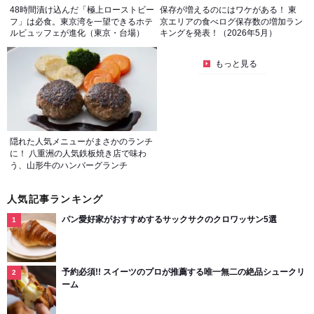
48時間漬け込んだ「極上ローストビー
保存が増えるのにはワケがある！ 東
フ」は必食。東京湾を一望できるホテ
京エリアの食べログ保存数の増加ラン
ルビュッフェが進化（東京・台場）
キングを発表！（2026年5月）
もっと見る
隠れた人気メニューがまさかのランチ
に！ 八重洲の人気鉄板焼き店で味わ
う、山形牛のハンバーグランチ
人気記事ランキング
パン愛好家がおすすめするサックサクのクロワッサン5選
予約必須!! スイーツのプロが推薦する唯一無二の絶品シュークリ
ーム