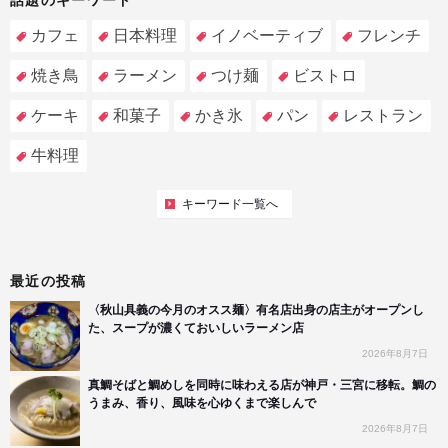
カフェ
日本料理
イノベーティブ
フレンチ
焼き鳥
ラーメン
つけ麺
ビストロ
ケーキ
和菓子
かき氷
パン
レストラン
牛料理
キーワード一覧へ
最近の投稿
〈秋山具義の今月のオスス麺〉有名店出身の店主がオープンし
た、スープが濃くておいしいラーメン店
2026年8月7日
真鯛そばと鯛めしを同時に味わえる店が神戸・三宮に移転。鯛の
うまみ、香り、風味を心ゆくまで楽しんで
2026年8月7日