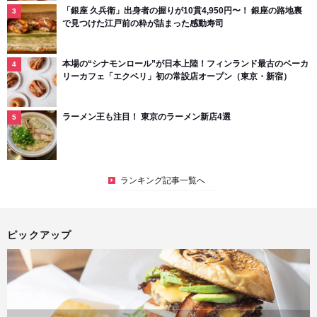
「銀座 久兵衛」出身者の握りが10貫4,950円〜！ 銀座の路地裏
で見つけた江戸前の粋が詰まった感動寿司
本場の“シナモンロール”が日本上陸！フィンランド最古のベーカ
リーカフェ「エクベリ」初の常設店オープン（東京・新宿）
ラーメン王も注目！ 東京のラーメン新店4選
ランキング記事一覧へ
ピックアップ