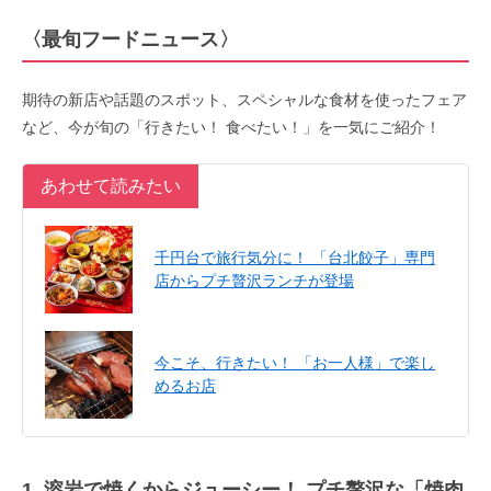
〈最旬フードニュース〉
期待の新店や話題のスポット、スペシャルな食材を使ったフェア
など、今が旬の「行きたい！ 食べたい！」を一気にご紹介！
あわせて読みたい
千円台で旅行気分に！ 「台北餃子」専門
店からプチ贅沢ランチが登場
今こそ、行きたい！ 「お一人様」で楽し
めるお店
1. 溶岩で焼くからジューシー！ プチ贅沢な「焼肉