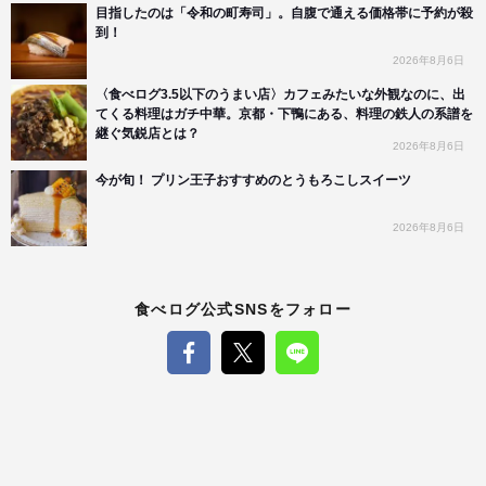
目指したのは「令和の町寿司」。自腹で通える価格帯に予約が殺
到！
2026年8月6日
〈食べログ3.5以下のうまい店〉カフェみたいな外観なのに、出
てくる料理はガチ中華。京都・下鴨にある、料理の鉄人の系譜を
継ぐ気鋭店とは？
2026年8月6日
今が旬！ プリン王子おすすめのとうもろこしスイーツ
2026年8月6日
食べログ公式SNSをフォロー