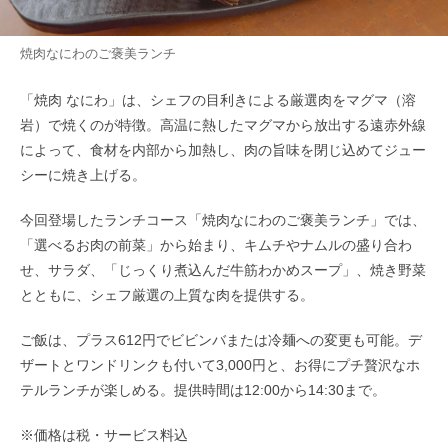
焼肉なにわのご褒美ランチ
「焼肉 なにわ」は、シェフの目利きによる厳選肉をマグマ（溶
岩）で焼くのが特徴。高温に熱したマグマから放出する遠赤外線
によって、食材を内部から加熱し、肉の旨味を閉じ込めてジュー
シーに焼き上げる。
今回登場したランチコース「焼肉なにわのご褒美ランチ」では、
「選べるお肉の前菜」から始まり、キムチやナムルの盛り合わ
せ、サラダ、「じっくり煮込んだ牛筋わかめスープ」、焼き野菜
とともに、シェフ厳選の上質な肉を提供する。
ご飯は、プラス612円でビビンバまたは冷麺への変更も可能。デ
ザートとワンドリンクも付いて3,000円と、お得にプチ贅沢なホ
テルランチが楽しめる。提供時間は12:00から14:30まで。
※価格は税・サービス料込