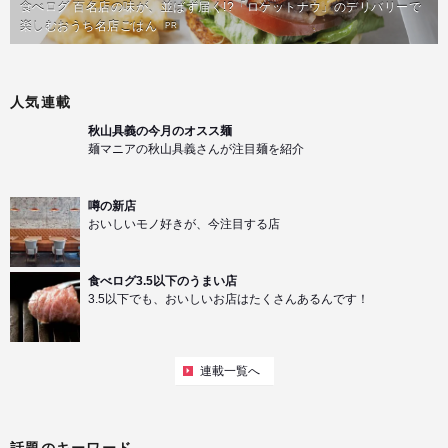
食べログ 百名店の味が、並ばず届く!?「ロケットナウ」のデリバリーで
楽しむおうち名店ごはん
PR
人気連載
秋山具義の今月のオスス麺
麺マニアの秋山具義さんが注目麺を紹介
噂の新店
おいしいモノ好きが、今注目する店
食べログ3.5以下のうまい店
3.5以下でも、おいしいお店はたくさんあるんです！
連載一覧へ
話題のキーワード