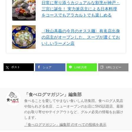
日常に寄り添うカジュアルな割烹が神戸・
三宮に誕生！ 実力派店主による日本料理
をコースでもアラカルトでも楽しめる
〈秋山具義の今月のオスス麺〉有名店出身
の店主がオープンした、スープが濃くてお
いしいラーメン店
ポスト
シェア
LINE共有
URLコピー
「食べログマガジン」編集部
食べることを愛してやまない食いしん坊集団。食べログ人気店
や知られざる名店、ニューオープンのお店にSNS話題店、最新
のお取り寄せやテイクアウトなど、グルメ必見の情報をお届け
します。
「食べログマガジン」編集部 のすべての投稿を表示