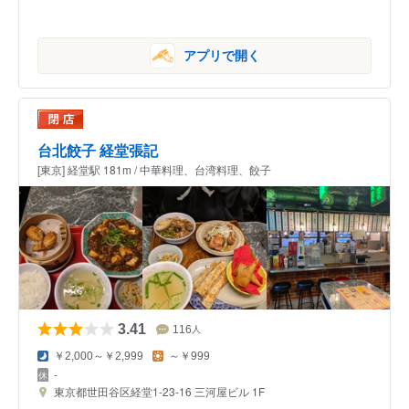
アプリで開く
台北餃子 経堂張記
[東京] 経堂駅 181m / 中華料理、台湾料理、餃子
3.41
116
人
￥2,000～￥2,999
～￥999
-
東京都世田谷区経堂1-23-16 三河屋ビル 1F