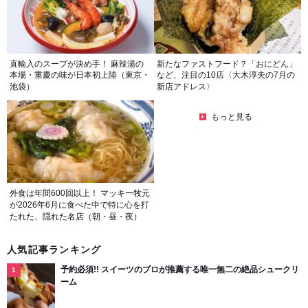
直輸入のスープが決め手！ 麻辣湯の
新たなファストフード？「おにどん」
本場・重慶の味が日本初上陸（東京・
など、注目の10店〈大木淳夫の7月の
池袋）
新店アドレス〉
もっと見る
外食は年間600回以上！ マッキー牧元
が2026年6月に食べた中で特に心を打
たれた、隠れた名店（朝・昼・夜）
人気記事ランキング
予約必須!! スイーツのプロが推薦する唯一無二の絶品シュークリ
ーム