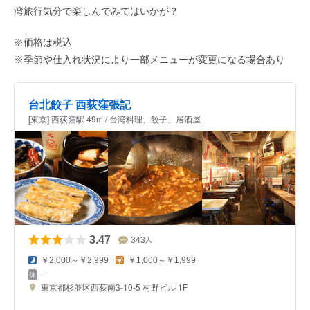
湾旅行気分で楽しんでみてはいかが？
※価格は税込
※季節や仕入れ状況により一部メニューが変更になる場合あり
台北餃子 西荻窪張記
[東京] 西荻窪駅 49m / 台湾料理、餃子、居酒屋
3.47
343
人
￥2,000～￥2,999
￥1,000～￥1,999
–
東京都杉並区西荻南3-10-5 村野ビル 1F