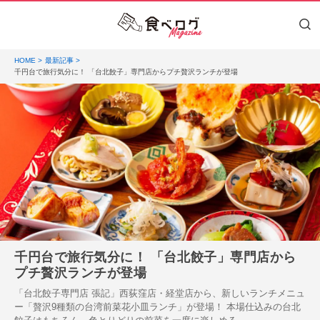
HOME
最新記事
千円台で旅行気分に！ 「台北餃子」専門店からプチ贅沢ランチが登場
千円台で旅行気分に！ 「台北餃子」専門店から
プチ贅沢ランチが登場
「台北餃子専門店 張記」西荻窪店・経堂店から、新しいランチメニュ
ー「贅沢9種類の台湾前菜花小皿ランチ」が登場！ 本場仕込みの台北