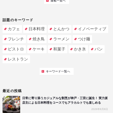
連載一覧へ
話題のキーワード
カフェ
日本料理
とんかつ
イノベーティブ
フレンチ
焼き鳥
ラーメン
つけ麺
ビストロ
ケーキ
和菓子
かき氷
パン
レストラン
キーワード一覧へ
最近の投稿
日常に寄り添うカジュアルな割烹が神戸・三宮に誕生！ 実力派
店主による日本料理をコースでもアラカルトでも楽しめる
2026年8月8日