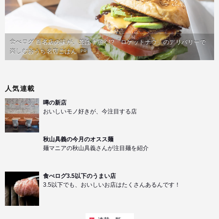
食べログ 百名店の味が、並ばず届く!?「ロケットナウ」のデリバリーで
楽しむおうち名店ごはん
PR
人気連載
噂の新店
おいしいモノ好きが、今注目する店
秋山具義の今月のオスス麺
麺マニアの秋山具義さんが注目麺を紹介
食べログ3.5以下のうまい店
3.5以下でも、おいしいお店はたくさんあるんです！