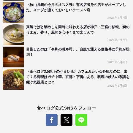
〈秋山具義の今月のオスス麺〉有名店出身の店主がオープンし
た、スープが濃くておいしいラーメン店
2026年8月7日
真鯛そばと鯛めしを同時に味わえる店が神戸・三宮に移転。鯛の
うまみ、香り、風味を心ゆくまで楽しんで
2026年8月7日
目指したのは「令和の町寿司」。自腹で通える価格帯に予約が殺
到！
2026年8月6日
〈食べログ3.5以下のうまい店〉カフェみたいな外観なのに、出
てくる料理はガチ中華。京都・下鴨にある、料理の鉄人の系譜を
継ぐ気鋭店とは？
2026年8月6日
食べログ公式SNSをフォロー