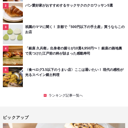
パン愛好家がおすすめするサックサクのクロワッサン5選
祇園のママに聞く！ 京都で「500円以下の手土産」買うならこの
お店
「銀座 久兵衛」出身者の握りが10貫4,950円〜！ 銀座の路地裏
で見つけた江戸前の粋が詰まった感動寿司
〈食べログ3.5以下のうまい店〉ここは通いたい！ 現代の感性が
光るスペイン郷土料理
ランキング記事一覧へ
ピックアップ