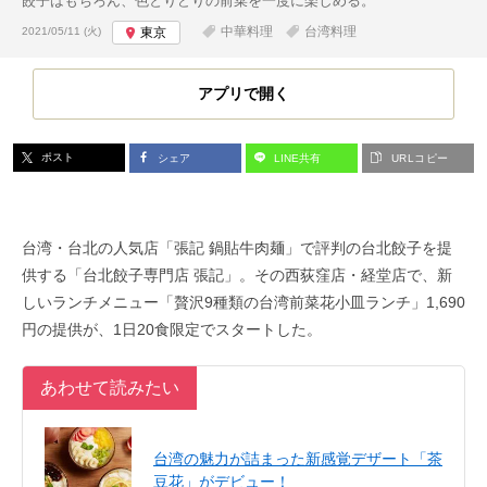
餃子はもちろん、色とりどりの前菜を一度に楽しめる。
投稿日:
中華料理
台湾料理
2021/05/11 (火)
東京
アプリで開く
ポスト
シェア
LINE共有
URLコピー
台湾・台北の人気店「張記 鍋貼牛肉麺」で評判の台北餃子を提
供する「台北餃子専門店 張記」。その西荻窪店・経堂店で、新
しいランチメニュー「贅沢9種類の台湾前菜花小皿ランチ」1,690
円の提供が、1日20食限定でスタートした。
あわせて読みたい
台湾の魅力が詰まった新感覚デザート「茶
豆花」がデビュー！