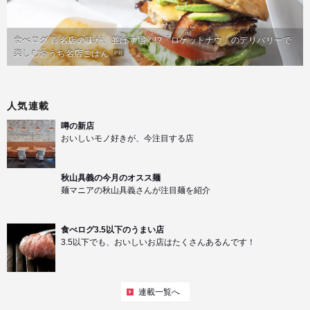
食べログ 百名店の味が、並ばず届く!?「ロケットナウ」のデリバリーで
楽しむおうち名店ごはん
PR
人気連載
噂の新店
おいしいモノ好きが、今注目する店
秋山具義の今月のオスス麺
麺マニアの秋山具義さんが注目麺を紹介
食べログ3.5以下のうまい店
3.5以下でも、おいしいお店はたくさんあるんです！
連載一覧へ