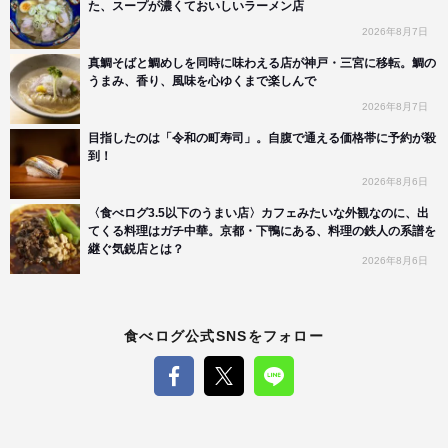
た、スープが濃くておいしいラーメン店
2026年8月7日
真鯛そばと鯛めしを同時に味わえる店が神戸・三宮に移転。鯛の
うまみ、香り、風味を心ゆくまで楽しんで
2026年8月7日
目指したのは「令和の町寿司」。自腹で通える価格帯に予約が殺
到！
2026年8月6日
〈食べログ3.5以下のうまい店〉カフェみたいな外観なのに、出
てくる料理はガチ中華。京都・下鴨にある、料理の鉄人の系譜を
継ぐ気鋭店とは？
2026年8月6日
食べログ公式SNSをフォロー