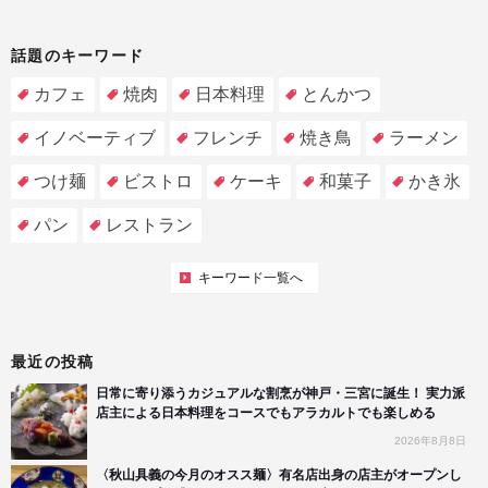
話題のキーワード
カフェ
焼肉
日本料理
とんかつ
イノベーティブ
フレンチ
焼き鳥
ラーメン
つけ麺
ビストロ
ケーキ
和菓子
かき氷
パン
レストラン
キーワード一覧へ
最近の投稿
日常に寄り添うカジュアルな割烹が神戸・三宮に誕生！ 実力派
店主による日本料理をコースでもアラカルトでも楽しめる
2026年8月8日
〈秋山具義の今月のオスス麺〉有名店出身の店主がオープンし