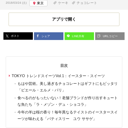
投稿日:
ケーキ
チョコレート
2018/03/24 (土)
東京
アプリで開く
ポスト
シェア
LINE共有
URLコピー
目次
TOKYO トレンドスイーツVol.1：イースター・スイーツ
もはや芸術。美し過ぎるチョコレートはギフトにもピッタリ
「ピエール・エルメ・パリ」
食べるのがもったいない！老舗ブランドが作り出すキュート
な魚たち「ラ・メゾン・デュ・ショコラ」
今年の羊は桜の香り！毎年異なるテイストのイースタースイ
ーツが味わえる「パティスリー ユウ ササゲ」