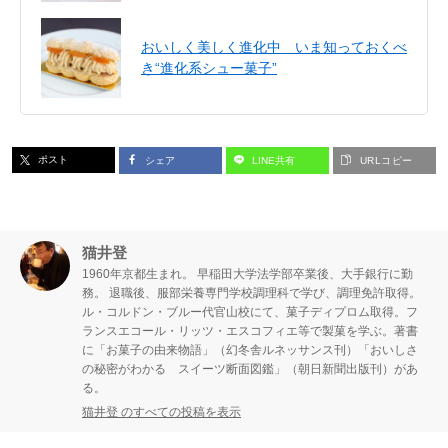
おいしく美しく進化中 いま知っておくべ
き“進化系シュー菓子”
ポスト
シェア
LINE共有
URLコピー
猫井登
1960年京都生まれ。 早稲田大学法学部卒業後、大手銀行に勤
務。 退職後、服部栄養専門学校調理科で学び、調理免許取得。
ル・コルドン・ブルー代官山校にて、菓子ディプロム取得。フ
ランスエコール・リッツ・エスコフィエ等で製菓を学ぶ。著書
に「お菓子の由来物語」（幻冬舎ルネッサンス刊）「おいしさ
の秘密がわかる スイーツ断面図鑑」（朝日新聞出版刊）があ
る。
猫井登 のすべての投稿を表示