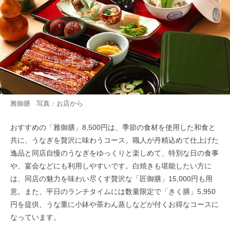
雅御膳 写真：お店から
おすすめの「雅御膳」8,500円は、季節の食材を使用した和食と
共に、うなぎを贅沢に味わうコース。職人が丹精込めて仕上げた
逸品と同店自慢のうなぎをゆっくりと楽しめて、特別な日の食事
や、宴会などにも利用しやすいです。白焼きも堪能したい方に
は、同店の魅力を味わい尽くす贅沢な「匠御膳」15,000円も用
意。また、平日のランチタイムには数量限定で「きく膳」5,950
円を提供、うな重に小鉢や茶わん蒸しなどが付くお得なコースに
なっています。