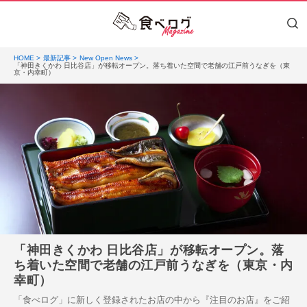
HOME
最新記事
New Open News
「神田きくかわ 日比谷店」が移転オープン。落ち着いた空間で老舗の江戸前うなぎを（東
京・内幸町）
「神田きくかわ 日比谷店」が移転オープン。落
ち着いた空間で老舗の江戸前うなぎを（東京・内
幸町）
「食べログ」に新しく登録されたお店の中から『注目のお店』をご紹