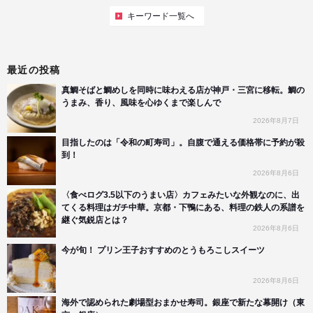
キーワード一覧へ
最近の投稿
真鯛そばと鯛めしを同時に味わえる店が神戸・三宮に移転。鯛の
うまみ、香り、風味を心ゆくまで楽しんで
2026年8月7日
目指したのは「令和の町寿司」。自腹で通える価格帯に予約が殺
到！
2026年8月6日
〈食べログ3.5以下のうまい店〉カフェみたいな外観なのに、出
てくる料理はガチ中華。京都・下鴨にある、料理の鉄人の系譜を
継ぐ気鋭店とは？
2026年8月6日
今が旬！ プリン王子おすすめのとうもろこしスイーツ
2026年8月6日
海外で認められた劇場型おまかせ寿司。銀座で新たな幕開け（東