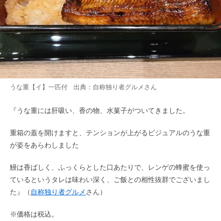
うな重【イ】一匹付 出典：
自称独り者グルメ
さん
『うな重には肝吸い、香の物、水菓子がついてきました。
重箱の蓋を開けますと、テンションが上がるビジュアルのうな重
が姿をあらわしました
鰻は香ばしく、ふっくらとした口あたりで、レンゲの蜂蜜を使っ
ているというタレは味わい深く、ご飯との相性抜群でございまし
た』（
自称独り者グルメ
さん）
※価格は税込。