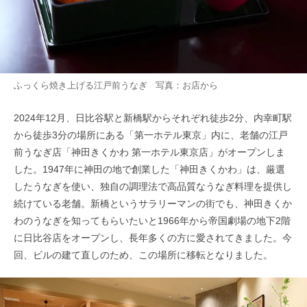
ふっくら焼き上げる江戸前うなぎ 写真：お店から
2024年12月、日比谷駅と新橋駅からそれぞれ徒歩2分、内幸町駅
から徒歩3分の場所にある「第一ホテル東京」内に、老舗の江戸
前うなぎ店「神田きくかわ 第一ホテル東京店」がオープンしま
した。1947年に神田の地で創業した「神田きくかわ」は、厳選
したうなぎを使い、独自の調理法で高品質なうなぎ料理を提供し
続けている老舗。新橋というサラリーマンの街でも、神田きくか
わのうなぎを知ってもらいたいと1966年から帝国劇場の地下2階
に日比谷店をオープンし、長年多くの方に愛されてきました。今
回、ビルの建て直しのため、この場所に移転となりました。