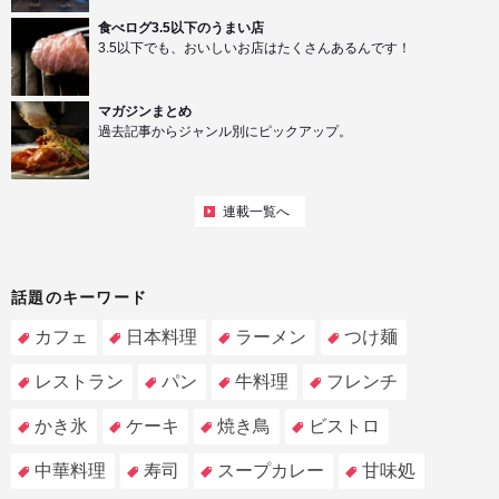
食べログ3.5以下のうまい店
3.5以下でも、おいしいお店はたくさんあるんです！
マガジンまとめ
過去記事からジャンル別にピックアップ。
連載一覧へ
話題のキーワード
カフェ
日本料理
ラーメン
つけ麺
レストラン
パン
牛料理
フレンチ
かき氷
ケーキ
焼き鳥
ビストロ
中華料理
寿司
スープカレー
甘味処