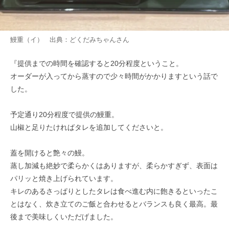
鰻重（イ） 出典：
どくだみちゃん
さん
『提供までの時間を確認すると20分程度ということ。
オーダーが入ってから蒸すので少々時間がかかりますという話で
した。
予定通り20分程度で提供の鰻重。
山椒と足りたければタレを追加してくださいと。
蓋を開けると艶々の鰻。
蒸し加減も絶妙で柔らかくはありますが、柔らかすぎず、表面は
パリッと焼き上げられています。
キレのあるさっぱりとしたタレは食べ進む内に飽きるといったこ
とはなく、炊き立てのご飯と合わせるとバランスも良く最高。最
後まで美味しくいただげました。