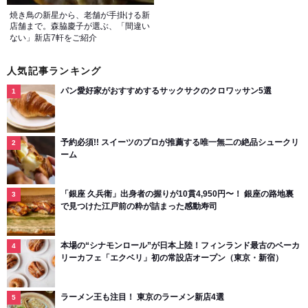
焼き鳥の新星から、老舗が手掛ける新
店舗まで。森脇慶子が選ぶ、「間違い
ない」新店7軒をご紹介
人気記事ランキング
パン愛好家がおすすめするサックサクのクロワッサン5選
予約必須!! スイーツのプロが推薦する唯一無二の絶品シュークリ
ーム
「銀座 久兵衛」出身者の握りが10貫4,950円〜！ 銀座の路地裏
で見つけた江戸前の粋が詰まった感動寿司
本場の“シナモンロール”が日本上陸！フィンランド最古のベーカ
リーカフェ「エクベリ」初の常設店オープン（東京・新宿）
ラーメン王も注目！ 東京のラーメン新店4選