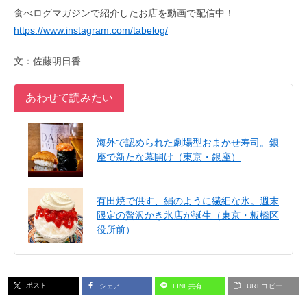
食べログマガジンで紹介したお店を動画で配信中！
https://www.instagram.com/tabelog/
文：佐藤明日香
あわせて読みたい
海外で認められた劇場型おまかせ寿司。銀
座で新たな幕開け（東京・銀座）
有田焼で供す、絹のように繊細な氷。週末
限定の贅沢かき氷店が誕生（東京・板橋区
役所前）
ポスト
シェア
LINE共有
URLコピー