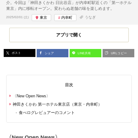
介。今回は「神田きくかわ 日比谷店」が内幸町駅近くの「第一ホテル
東京」内に移転オープン。変わらぬ老舗の味を楽しめます。
投稿日:
うなぎ
2025/02/01 (土)
東京
内幸町
アプリで開く
ポスト
シェア
LINE共有
URLコピー
目次
〈New Open News〉
神田きくかわ 第一ホテル東京店（東京・内幸町）
食べログレビュアーのコメント
〈New Open News〉