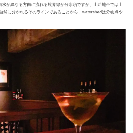
と。雨水が異なる方向に流れる境界線が分水嶺ですが、山岳地帯では山
に分かれるそのラインであることから、watershedは分岐点や