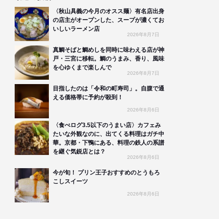
〈秋山具義の今月のオスス麺〉有名店出身
の店主がオープンした、スープが濃くてお
いしいラーメン店
2026年8月7日
真鯛そばと鯛めしを同時に味わえる店が神
戸・三宮に移転。鯛のうまみ、香り、風味
を心ゆくまで楽しんで
2026年8月7日
目指したのは「令和の町寿司」。自腹で通
える価格帯に予約が殺到！
2026年8月6日
〈食べログ3.5以下のうまい店〉カフェみ
たいな外観なのに、出てくる料理はガチ中
華。京都・下鴨にある、料理の鉄人の系譜
を継ぐ気鋭店とは？
2026年8月6日
今が旬！ プリン王子おすすめのとうもろ
こしスイーツ
2026年8月6日