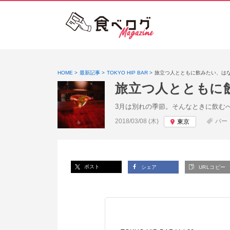
HOME
最新記事
TOKYO HIP BAR
旅立つ人とともに飲みたい、は
旅立つ人とともに
3月は別れの季節。そんなときに飲む
投稿日:
2018/03/08 (木)
バー
東京
ポスト
シェア
URLコピー