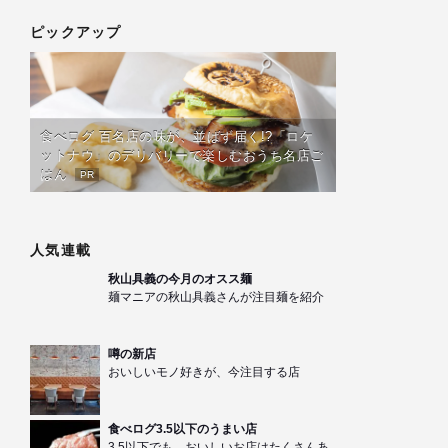
ピックアップ
食べログ 百名店の味が、並ばず届く!?「ロケ
ットナウ」のデリバリーで楽しむおうち名店ご
はん
PR
人気連載
秋山具義の今月のオスス麺
麺マニアの秋山具義さんが注目麺を紹介
噂の新店
おいしいモノ好きが、今注目する店
食べログ3.5以下のうまい店
3.5以下でも、おいしいお店はたくさんあ