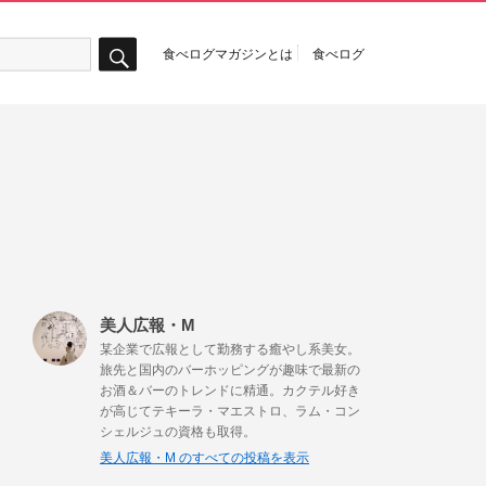
食べログマガジンとは
食べログ
検
索
美人広報・M
某企業で広報として勤務する癒やし系美女。
旅先と国内のバーホッピングが趣味で最新の
お酒＆バーのトレンドに精通。カクテル好き
が高じてテキーラ・マエストロ、ラム・コン
シェルジュの資格も取得。
美人広報・M のすべての投稿を表示