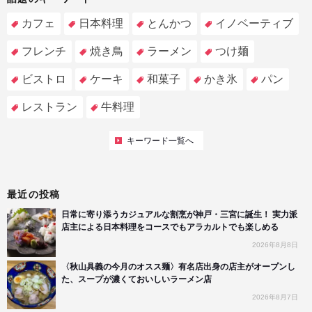
カフェ
日本料理
とんかつ
イノベーティブ
フレンチ
焼き鳥
ラーメン
つけ麺
ビストロ
ケーキ
和菓子
かき氷
パン
レストラン
牛料理
キーワード一覧へ
最近の投稿
日常に寄り添うカジュアルな割烹が神戸・三宮に誕生！ 実力派
店主による日本料理をコースでもアラカルトでも楽しめる
2026年8月8日
〈秋山具義の今月のオスス麺〉有名店出身の店主がオープンし
た、スープが濃くておいしいラーメン店
2026年8月7日