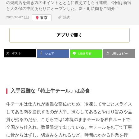
の焼肉店を焼き方のポイントとともに教えてもらう連載。今回は新宿
と大久保の中間あたりにオープンした、新・町焼肉をご紹介！
投稿日:
焼肉
2023/10/07 (土)
東京
アプリで開く
ポスト
シェア
LINE共有
URLコピー
入手困難な「特上牛テール」は必食
牛テールは仕入れが困難な部位のため、冷凍して骨ごとスライス
してある肉を提供するのが大半。凍らしてあるとやはり旨みや品
質が劣るのだが、こちらでは1本塊のままテールを独自ルートで
全国から仕入れ、数量限定で出している。生テールを包丁で丁寧
に骨からはずし、切込みを入れるなど、時間のかかる作業を行