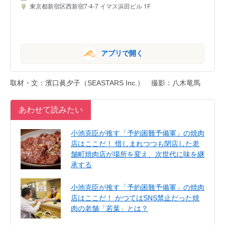
東京都新宿区西新宿7-4-7 イマス浜田ビル 1F
アプリで開く
取材・文：濱口眞夕子（SEASTARS Inc.） 撮影：八木竜馬
あわせて読みたい
小池克臣が推す「予約困難予備軍」の焼肉
店はここだ！ 惜しまれつつも閉店した老
舗町焼肉店が場所を変え、次世代に味を継
承する
小池克臣が推す「予約困難予備軍」の焼肉
店はここだ！ かつてはSNS禁止だった焼
肉の老舗「若葉」とは？