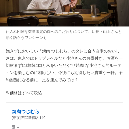
仕入れ困難な数量限定の肉へのこだわりについて、店長・山上さんと
熱く語らうワンシーンも
飽きずにおいしい「焼肉 つじむら」のタレに合う白米のおいし
さは、東京ではトップレベルだと小池さんのお墨付き。お酒を一
切飲まずに純粋に肉と米をいただく“ザ焼肉”な小池さん的ルーテ
ィンを楽しむのに相応しい、今後にも期待したい貴重な一軒。予
約困難になる前に、足を運んでみては？
※価格はすべて税込
焼肉つじむら
[東京] 西武新宿駅 140m
–