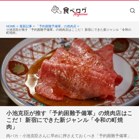
HOME
最新記事
「予約困難予備軍」の焼肉店
小池克臣が推す「予約困難予備軍」の焼肉店はここだ！ 新宿にできた新ジャンル「令和の
町焼肉」
小池克臣が推す「予約困難予備軍」の焼肉店はこ
こだ！ 新宿にできた新ジャンル「令和の町焼
肉」
肉バカ・小池克臣さんに早めに押さえておくべき「予約困難予備軍」