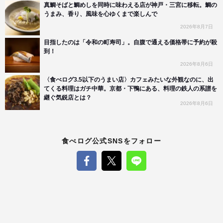
真鯛そばと鯛めしを同時に味わえる店が神戸・三宮に移転。鯛の
うまみ、香り、風味を心ゆくまで楽しんで
2026年8月7日
目指したのは「令和の町寿司」。自腹で通える価格帯に予約が殺
到！
2026年8月6日
〈食べログ3.5以下のうまい店〉カフェみたいな外観なのに、出
てくる料理はガチ中華。京都・下鴨にある、料理の鉄人の系譜を
継ぐ気鋭店とは？
2026年8月6日
食べログ公式SNSをフォロー