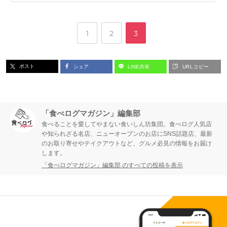
,
,
ペ
ペ
ペ
1
2
3
ー
ー
ー
ポスト
シェア
LINE共有
URLコピー
ジ
ジ
ジ
「食べログマガジン」編集部
食べることを愛してやまない食いしん坊集団。食べログ人気店
や知られざる名店、ニューオープンのお店にSNS話題店、最新
のお取り寄せやテイクアウトなど、グルメ必見の情報をお届け
します。
「食べログマガジン」編集部 のすべての投稿を表示