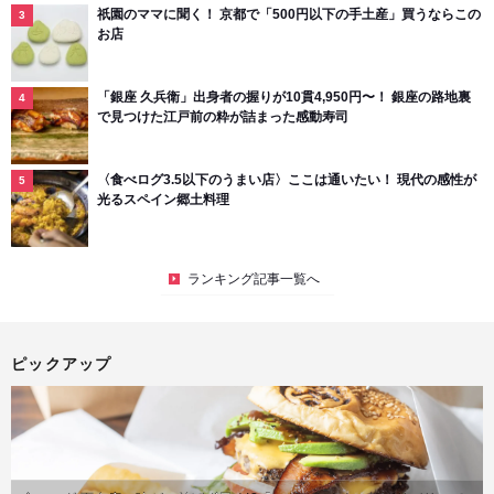
祇園のママに聞く！ 京都で「500円以下の手土産」買うならこの
お店
「銀座 久兵衛」出身者の握りが10貫4,950円〜！ 銀座の路地裏
で見つけた江戸前の粋が詰まった感動寿司
〈食べログ3.5以下のうまい店〉ここは通いたい！ 現代の感性が
光るスペイン郷土料理
ランキング記事一覧へ
ピックアップ