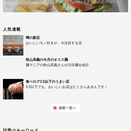
食べログ 百名店の味が、並ばず届く!?「ロケットナウ」のデリバリーで
楽しむおうち名店ごはん
PR
人気連載
噂の新店
おいしいモノ好きが、今注目する店
秋山具義の今月のオスス麺
麺マニアの秋山具義さんが注目麺を紹介
食べログ3.5以下のうまい店
3.5以下でも、おいしいお店はたくさんあるんです！
連載一覧へ
話題のキーワード