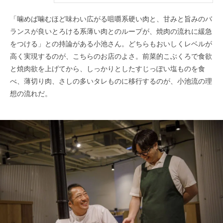
「噛めば噛むほど味わい広がる咀嚼系硬い肉と、甘みと旨みのバ
ランスが良いとろける系薄い肉とのループが、焼肉の流れに緩急
をつける」との持論がある小池さん。どちらもおいしくレベルが
高く実現するのが、こちらのお店のよさ。前菜的こぶくろで食欲
と焼肉欲を上げてから、しっかりとしたすじっぽい塩ものを食
べ、薄切り肉、さしの多いタレものに移行するのが、小池流の理
想の流れだ。