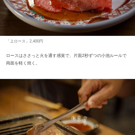
「上ロース」2,400円
ロースはささっと火を通す感覚で、片面2秒ずつの小池ルールで
両面を軽く焼く。