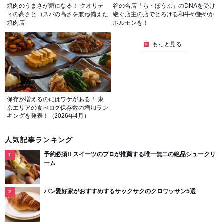
焼肉のうまさが癖になる！ クオリテ
谷の名店「ら・ぼうふ」のDNAを受け
ィの高さとコスパの高さを兼ね備えた
継ぐ店主の店でとろける和牛や艶やか
焼肉店
ホルモンを！
もっと見る
保存が増えるのにはワケがある！ 東
京エリアの食べログ保存数の増加ラン
キングを発表！（2026年4月）
人気記事ランキング
予約必須!! スイーツのプロが推薦する唯一無二の絶品シュークリ
ーム
パン愛好家がおすすめするサックサクのクロワッサン5選