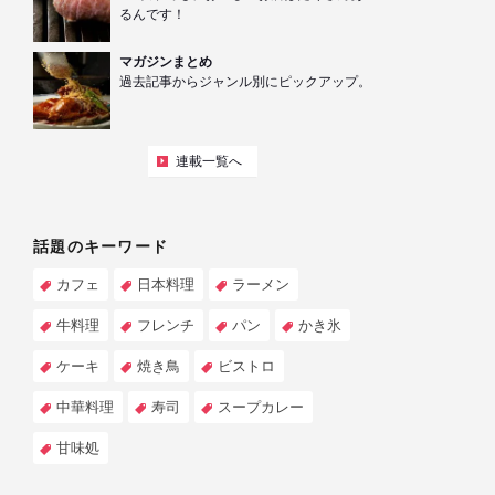
るんです！
マガジンまとめ
過去記事からジャンル別にピックアップ。
連載一覧へ
話題のキーワード
カフェ
日本料理
ラーメン
牛料理
フレンチ
パン
かき氷
ケーキ
焼き鳥
ビストロ
中華料理
寿司
スープカレー
甘味処