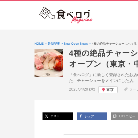
HOME
最新記事
New Open News
4種の絶品チャーシューにハマる
4種の絶品チャー
オープン（東京・
「食べログ」に新しく登録されたお店
た、チャーシューをメインにした店。
投稿日:
2023/04/20 (木)
ラー
東京
ポスト
シェア
URLコピー