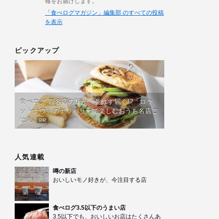
報をお届けします。
「食べログマガジン」編集部 のすべての投稿
を表示
ピックアップ
食べログ 百名店の味が、並ばず届く!?「ロケ
ットナウ」のデリバリーで楽しむおうち名店ご
はん
PR
人気連載
噂の新店
おいしいモノ好きが、今注目する店
食べログ3.5以下のうまい店
3.5以下でも、おいしいお店はたくさんあ