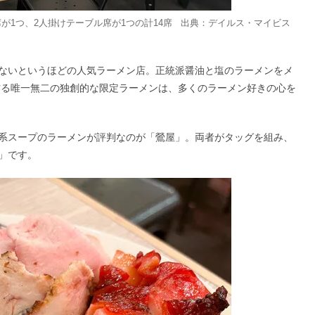
が1つ、2人掛けテーブル席が1つの計14席 出典：
デイルス・マイビス
ないというほどの人気ラーメン店。正統派醤油と塩のラーメンをメ
作る唯一無二の独創的な限定ラーメンは、多くのラーメン好きの心を
系スープのラーメンが評判なのが「鶯屋」。両者がタッグを組み、
」です。