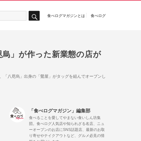
食べログマガジンとは
食べログ
検
索
咫烏」が作った新業態の店が
、「八咫烏」出身の「鶯屋」がタッグを組んでオープンし
「食べログマガジン」編集部
食べることを愛してやまない食いしん坊集
団。食べログ人気店や知られざる名店、ニュ
ーオープンのお店にSNS話題店、最新のお取
り寄せやテイクアウトなど、グルメ必見の情