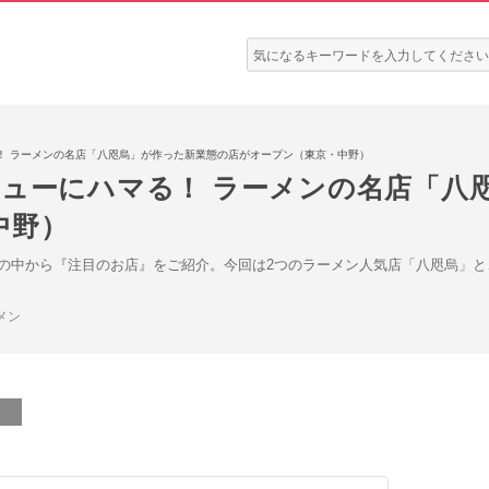
検
索:
！ ラーメンの名店「八咫烏」が作った新業態の店がオープン（東京・中野）
シューにハマる！ ラーメンの名店「八
中野）
の中から『注目のお店』をご紹介。今回は2つのラーメン人気店「八咫烏」と
メン