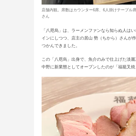
店舗内観。席数はカウンター6席、6人掛けテーブル席
さん
「八咫烏」は、ラーメンファンなら知らぬ人はい
インにしつつ、店主の居山 勢（ちから）さんが
つかんできました。
この「八咫烏」出身で、魚介のみで仕上げた淡麗
中野に新業態としてオープンしたのが「福籠叉焼