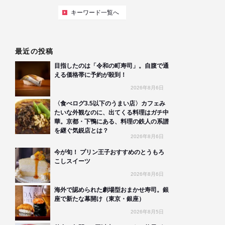
キーワード一覧へ
最近の投稿
目指したのは「令和の町寿司」。自腹で通
える価格帯に予約が殺到！
2026年8月6日
〈食べログ3.5以下のうまい店〉カフェみ
たいな外観なのに、出てくる料理はガチ中
華。京都・下鴨にある、料理の鉄人の系譜
を継ぐ気鋭店とは？
2026年8月6日
今が旬！ プリン王子おすすめのとうもろ
こしスイーツ
2026年8月6日
海外で認められた劇場型おまかせ寿司。銀
座で新たな幕開け（東京・銀座）
2026年8月5日