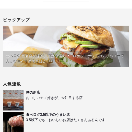
ピックアップ
食べログ 百名店の味が、並ばず届く!?「ロケットナウ」のデリバリーで
楽しむおうち名店ごはん
PR
人気連載
噂の新店
おいしいモノ好きが、今注目する店
食べログ3.5以下のうまい店
3.5以下でも、おいしいお店はたくさんあるんです！