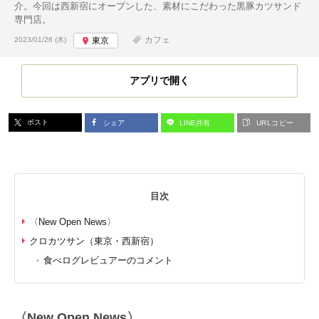
介。今回は西新宿にオープンした、素材にこだわった黒豚カツサンド
専門店。
投稿日:
カフェ
2023/01/26 (木)
東京
アプリで開く
ポスト
シェア
LINE共有
URLコピー
目次
〈New Open News〉
クロカツサン（東京・西新宿）
食べログレビュアーのコメント
〈New Open News〉