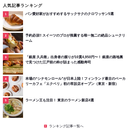
人気記事ランキング
パン愛好家がおすすめするサックサクのクロワッサン5選
予約必須!! スイーツのプロが推薦する唯一無二の絶品シュークリ
ーム
「銀座 久兵衛」出身者の握りが10貫4,950円〜！ 銀座の路地裏
で見つけた江戸前の粋が詰まった感動寿司
本場の“シナモンロール”が日本上陸！フィンランド最古のベーカ
リーカフェ「エクベリ」初の常設店オープン（東京・新宿）
ラーメン王も注目！ 東京のラーメン新店4選
ランキング記事一覧へ