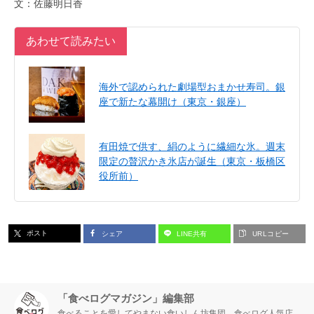
文：佐藤明日香
あわせて読みたい
海外で認められた劇場型おまかせ寿司。銀
座で新たな幕開け（東京・銀座）
有田焼で供す、絹のように繊細な氷。週末
限定の贅沢かき氷店が誕生（東京・板橋区
役所前）
ポスト
シェア
LINE共有
URLコピー
「食べログマガジン」編集部
食べることを愛してやまない食いしん坊集団。食べログ人気店