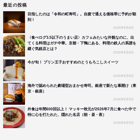
最近の投稿
目指したのは「令和の町寿司」。自腹で通える価格帯に予約が殺
到！
2026年8月6日
〈食べログ3.5以下のうまい店〉カフェみたいな外観なのに、出
てくる料理はガチ中華。京都・下鴨にある、料理の鉄人の系譜を
継ぐ気鋭店とは？
2026年8月6日
今が旬！ プリン王子おすすめのとうもろこしスイーツ
2026年8月6日
海外で認められた劇場型おまかせ寿司。銀座で新たな幕開け（東
京・銀座）
2026年8月5日
外食は年間600回以上！ マッキー牧元が2026年7月に食べた中で
特に心を打たれた、隠れた名店（朝・昼・夜）
2026年8月5日