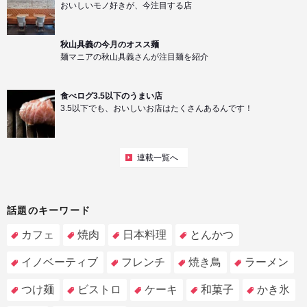
おいしいモノ好きが、今注目する店
秋山具義の今月のオスス麺
麺マニアの秋山具義さんが注目麺を紹介
食べログ3.5以下のうまい店
3.5以下でも、おいしいお店はたくさんあるんです！
連載一覧へ
話題のキーワード
カフェ
焼肉
日本料理
とんかつ
イノベーティブ
フレンチ
焼き鳥
ラーメン
つけ麺
ビストロ
ケーキ
和菓子
かき氷