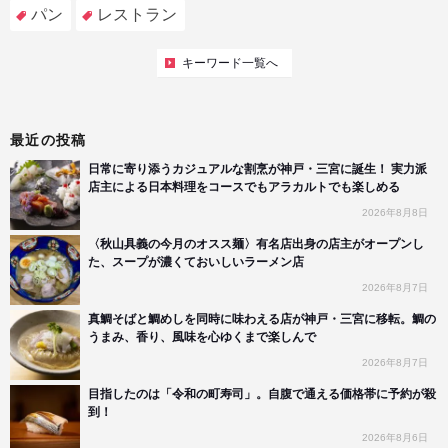
パン
レストラン
キーワード一覧へ
最近の投稿
日常に寄り添うカジュアルな割烹が神戸・三宮に誕生！ 実力派
店主による日本料理をコースでもアラカルトでも楽しめる
2026年8月8日
〈秋山具義の今月のオスス麺〉有名店出身の店主がオープンし
た、スープが濃くておいしいラーメン店
2026年8月7日
真鯛そばと鯛めしを同時に味わえる店が神戸・三宮に移転。鯛の
うまみ、香り、風味を心ゆくまで楽しんで
2026年8月7日
目指したのは「令和の町寿司」。自腹で通える価格帯に予約が殺
到！
2026年8月6日