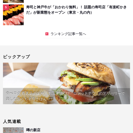
寿司と神戸牛が「おかわり無料」！ 話題の寿司店「有楽町かき
だ」が新業態をオープン（東京・丸の内）
ランキング記事一覧へ
ピックアップ
食べログ 百名店の味が、並ばず届く!?「ロケットナウ」のデリバリーで
楽しむおうち名店ごはん
PR
人気連載
噂の新店