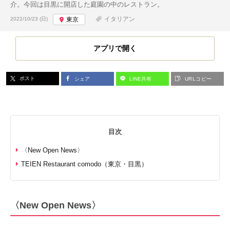
介。今回は目黒に開店した庭園の中のレストラン。
投稿日:
イタリアン
2022/10/23 (日)
東京
アプリで開く
ポスト
シェア
LINE共有
URLコピー
目次
〈New Open News〉
TEIEN Restaurant comodo（東京・目黒）
〈New Open News〉