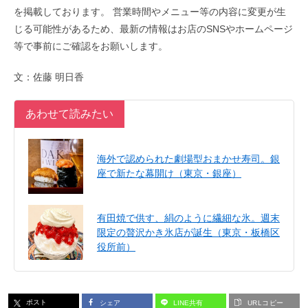
を掲載しております。 営業時間やメニュー等の内容に変更が生
じる可能性があるため、最新の情報はお店のSNSやホームページ
等で事前にご確認をお願いします。
文：佐藤 明日香
あわせて読みたい
海外で認められた劇場型おまかせ寿司。銀
座で新たな幕開け（東京・銀座）
有田焼で供す、絹のように繊細な氷。週末
限定の贅沢かき氷店が誕生（東京・板橋区
役所前）
ポスト
シェア
LINE共有
URLコピー