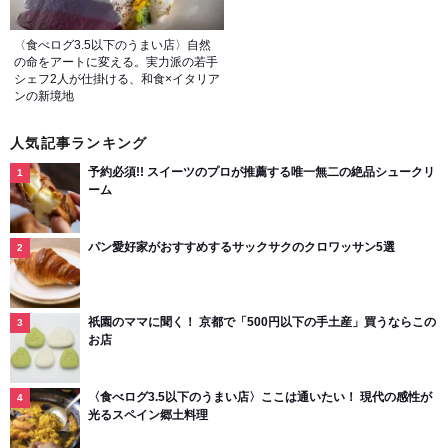
〈食べログ3.5以下のうまい店〉自然
の命をアートに変える。実力派の若手
シェフ2人が仕掛ける、和食×イタリア
ンの新境地
人気記事ランキング
予約必須!! スイーツのプロが推薦する唯一無二の絶品シュークリ
ーム
パン愛好家がおすすめするサックサクのクロワッサン5選
祇園のママに聞く！ 京都で「500円以下の手土産」買うならこの
お店
〈食べログ3.5以下のうまい店〉ここは通いたい！ 現代の感性が
光るスペイン郷土料理