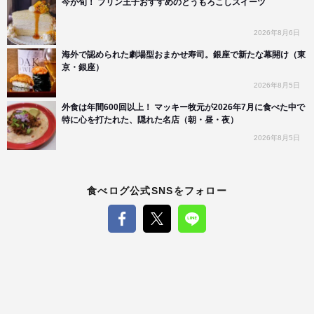
今が旬！ プリン王子おすすめのとうもろこしスイーツ
2026年8月6日
海外で認められた劇場型おまかせ寿司。銀座で新たな幕開け（東
京・銀座）
2026年8月5日
外食は年間600回以上！ マッキー牧元が2026年7月に食べた中で
特に心を打たれた、隠れた名店（朝・昼・夜）
2026年8月5日
食べログ公式SNSをフォロー