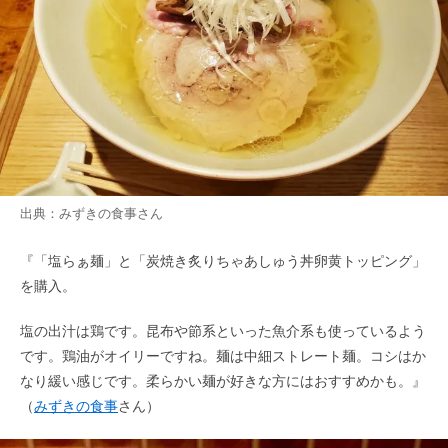
出典：
みずきの食事
さん
『「塩らぁ麺」と「炭焼き炙りちゃあしゅう丼卵黄トッピング」
を購入。
塩の出汁は鶏です。昆布や節系といった魚介系も使っているよう
です。鶏油がオイリーですね。麺は中細ストレート麺。コシはか
なり緩い感じです。柔らかい麺が好きな方にはおすすめかも。』
（
みずきの食事
さん）