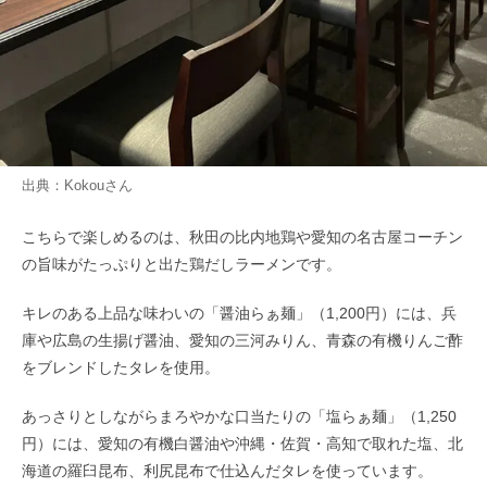
出典：
Kokou
さん
こちらで楽しめるのは、秋田の比内地鶏や愛知の名古屋コーチン
の旨味がたっぷりと出た鶏だしラーメンです。
キレのある上品な味わいの「醤油らぁ麺」（1,200円）には、兵
庫や広島の生揚げ醤油、愛知の三河みりん、青森の有機りんご酢
をブレンドしたタレを使用。
あっさりとしながらまろやかな口当たりの「塩らぁ麺」
（1,250
円）には、愛知の有機白醤油や沖縄・佐賀・高知で取れた塩、北
海道の羅臼昆布、利尻昆布で仕込んだタレを使っています。