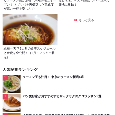
るラーメン店が京都・烏丸御池にオー
点と未来。8つの名店がリレー形式で
プン！ ネギソバを再構築した完成度
築地に集結！
が高い一杯を楽しんで
もっと見る
総額○○万!? 1カ月の食事スケジュール
と食費を全公開！（1月・マッキー牧
元）
人気記事ランキング
ラーメン王も注目！ 東京のラーメン新店4選
パン愛好家がおすすめするサックサクのクロワッサン5選