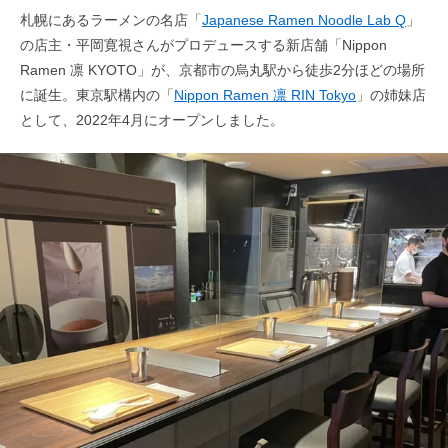
札幌にあるラーメンの名店「
Japanese Ramen Noodle Lab Q
」
の店主・平岡寛視さんがプロデュースする新店舗「Nippon
Ramen 凛 KYOTO」が、京都市の烏丸駅から徒歩2分ほどの場所
に誕生。東京駅構内の「
Nippon Ramen 凛 RIN Tokyo
」の姉妹店
として、2022年4月にオープンしました。