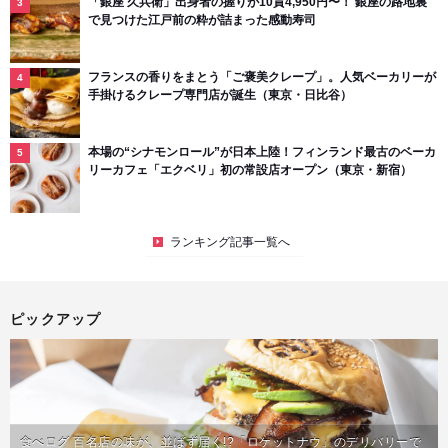
「銀座 久兵衛」出身者の握りが10貫4,950円〜！ 銀座の路地裏
で見つけた江戸前の粋が詰まった感動寿司
フランスの香りをまとう「ご褒美クレープ」。人気ベーカリーが
手掛けるクレープ専門店が誕生（東京・日比谷）
本場の“シナモンロール”が日本上陸！フィンランド最古のベーカ
リーカフェ「エクベリ」初の常設店オープン（東京・新宿）
ランキング記事一覧へ
ピックアップ
食べログ 百名店の味が、並ばず届く!?「ロケットナウ」のデリバリーで