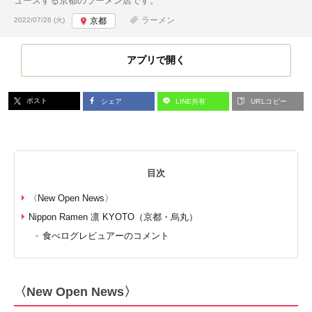
ュースする京都のラーメン店です。
投稿日:
ラーメン
2022/07/26 (火)
京都
アプリで開く
ポスト
シェア
LINE共有
URLコピー
目次
〈New Open News〉
Nippon Ramen 凛 KYOTO（京都・烏丸）
食べログレビュアーのコメント
〈New Open News〉