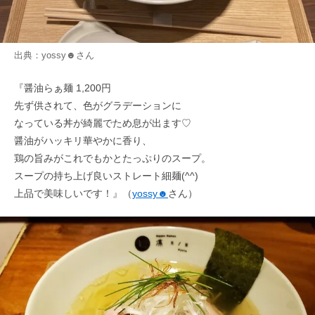
出典：
yossy☻
さん
『醤油らぁ麺 1,200円
先ず供されて、色がグラデーションに
なっている丼が綺麗でため息が出ます♡
醤油がハッキリ華やかに香り、
鶏の旨みがこれでもかとたっぷりのスープ。
スープの持ち上げ良いストレート細麺(^^)
上品で美味しいです！』（
yossy☻
さん）