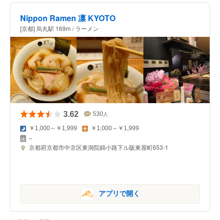
Nippon Ramen 凛 KYOTO
[京都] 烏丸駅 169m / ラーメン
3.62
530
人
￥1,000～￥1,999
￥1,000～￥1,999
–
京都府京都市中京区東洞院錦小路下ル阪東屋町653-1
アプリで開く