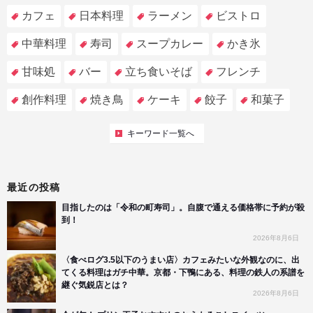
カフェ
日本料理
ラーメン
ビストロ
中華料理
寿司
スープカレー
かき氷
甘味処
バー
立ち食いそば
フレンチ
創作料理
焼き鳥
ケーキ
餃子
和菓子
キーワード一覧へ
最近の投稿
目指したのは「令和の町寿司」。自腹で通える価格帯に予約が殺
到！
2026年8月6日
〈食べログ3.5以下のうまい店〉カフェみたいな外観なのに、出
てくる料理はガチ中華。京都・下鴨にある、料理の鉄人の系譜を
継ぐ気鋭店とは？
2026年8月6日