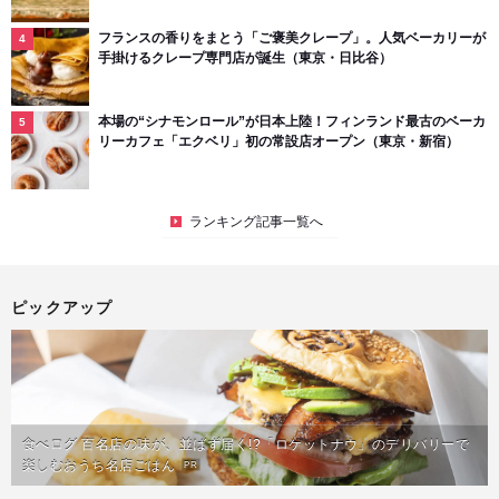
フランスの香りをまとう「ご褒美クレープ」。人気ベーカリーが
手掛けるクレープ専門店が誕生（東京・日比谷）
本場の“シナモンロール”が日本上陸！フィンランド最古のベーカ
リーカフェ「エクベリ」初の常設店オープン（東京・新宿）
ランキング記事一覧へ
ピックアップ
食べログ 百名店の味が、並ばず届く!?「ロケットナウ」のデリバリーで
楽しむおうち名店ごはん
PR