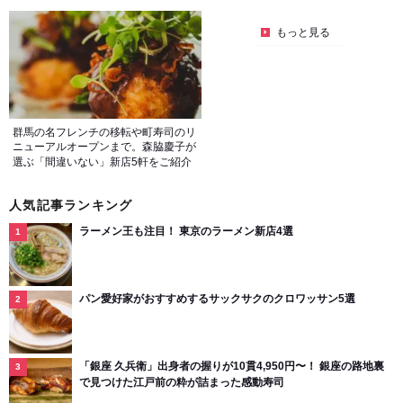
もっと見る
群馬の名フレンチの移転や町寿司のリ
ニューアルオープンまで。森脇慶子が
選ぶ「間違いない」新店5軒をご紹介
人気記事ランキング
ラーメン王も注目！ 東京のラーメン新店4選
パン愛好家がおすすめするサックサクのクロワッサン5選
「銀座 久兵衛」出身者の握りが10貫4,950円〜！ 銀座の路地裏
で見つけた江戸前の粋が詰まった感動寿司