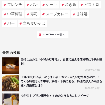
フレンチ
パン
ケーキ
焼き鳥
ビストロ
中華料理
寿司
スープカレー
甘味処
バー
立ち食いそば
キーワード一覧へ
最近の投稿
目指したのは「令和の町寿司」。自腹で通える価格帯に予約が殺
到！
2026年8月6日
〈食べログ3.5以下のうまい店〉カフェみたいな外観なのに、出
てくる料理はガチ中華。京都・下鴨にある、料理の鉄人の系譜を
継ぐ気鋭店とは？
2026年8月6日
今が旬！ プリン王子おすすめのとうもろこしスイーツ