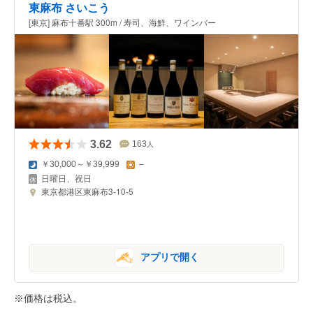
東麻布 さいこう
[東京] 麻布十番駅 300m / 寿司、海鮮、ワインバー
3.62
163
人
￥30,000～￥39,999
–
日曜日、祝日
東京都港区東麻布3-10-5
アプリで開く
※価格は税込。