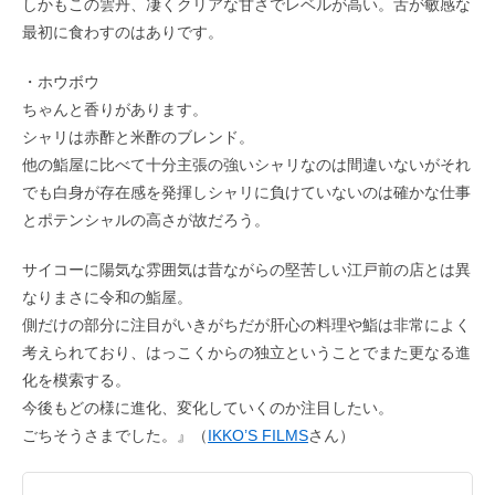
しかもこの雲丹、凄くクリアな甘さでレベルが高い。舌が敏感な
最初に食わすのはありです。
・ホウボウ
ちゃんと香りがあります。
シャリは赤酢と米酢のブレンド。
他の鮨屋に比べて十分主張の強いシャリなのは間違いないがそれ
でも白身が存在感を発揮しシャリに負けていないのは確かな仕事
とポテンシャルの高さが故だろう。
サイコーに陽気な雰囲気は昔ながらの堅苦しい江戸前の店とは異
なりまさに令和の鮨屋。
側だけの部分に注目がいきがちだが肝心の料理や鮨は非常によく
考えられており、はっこくからの独立ということでまた更なる進
化を模索する。
今後もどの様に進化、変化していくのか注目したい。
ごちそうさまでした。』（
IKKO’S FILMS
さん）