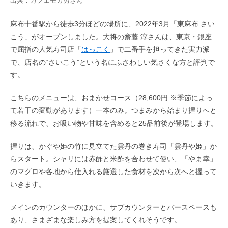
出典：
カフェモカ男
さん
麻布十番駅から徒歩3分ほどの場所に、2022年3月「東麻布 さい
こう」がオープンしました。大将の齋藤 淳さんは、東京・銀座
で屈指の人気寿司店「
はっこく
」で二番手を担ってきた実力派
で、店名の“さいこう”という名にふさわしい気さくな方と評判で
す。
こちらのメニューは、おまかせコース（28,600円 ※季節によっ
て若干の変動があります）一本のみ。つまみから始まり握りへと
移る流れで、お吸い物や甘味を含めると25品前後が登場します。
握りは、かぐや姫の竹に見立てた雲丹の巻き寿司「雲丹や姫」か
らスタート。シャリには赤酢と米酢を合わせて使い、「やま幸」
のマグロや各地から仕入れる厳選した食材を次から次へと握って
いきます。
メインのカウンターのほかに、サブカウンターとバースペースも
あり、さまざまな楽しみ方を提案してくれそうです。