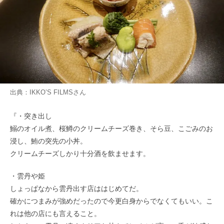
出典：
IKKO’S FILMS
さん
『・突き出し
鰯のオイル煮、桜鱒のクリームチーズ巻き、そら豆、こごみのお
浸し、鮪の突先の小丼。
クリームチーズしかり十分酒を飲ませます。
・雲丹や姫
しょっぱなから雲丹出す店ははじめてだ。
確かにつまみが強めだったので今更白身からでなくてもいい。こ
れは他の店にも言えること。