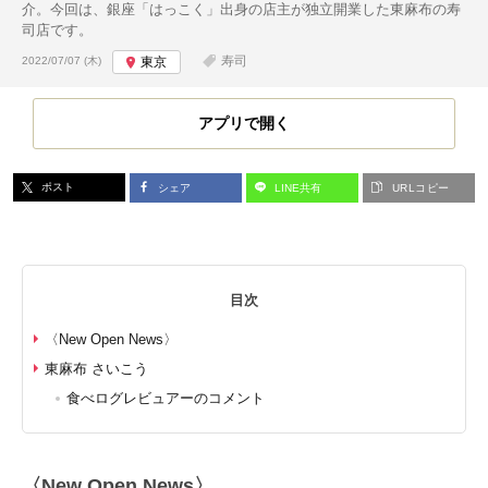
介。今回は、銀座「はっこく」出身の店主が独立開業した東麻布の寿
司店です。
投稿日:
寿司
2022/07/07 (木)
東京
アプリで開く
ポスト
シェア
LINE共有
URLコピー
目次
〈New Open News〉
東麻布 さいこう
食べログレビュアーのコメント
〈New Open News〉