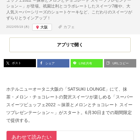
ュッフェ2022 ～抹茶とメロンとチョコレート スイーツプレゼンテー
ション～」が登場。祇園辻利とコラボレートしたスイーツ7種や、大
人気スーパーシリーズのショートケーキなど、こだわりのスイーツが
ずらりとラインアップ！
投稿日:
カフェ
2022/05/19 (木)
大阪
アプリで開く
ポスト
シェア
LINE共有
URLコピー
ホテルニューオータニ大阪の「SATSUKI LOUNGE」にて、抹
茶・メロン・チョコレートの贅沢スイーツが楽しめる「スーパー
スイーツビュッフェ2022 ～抹茶とメロンとチョコレート スイー
ツプレゼンテーション～」がスタート。6月30日までの期間限定
で提供する。
あわせて読みたい