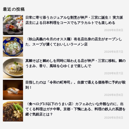
最近の投稿
日常に寄り添うカジュアルな割烹が神戸・三宮に誕生！ 実力派
店主による日本料理をコースでもアラカルトでも楽しめる
2026年8月8日
〈秋山具義の今月のオスス麺〉有名店出身の店主がオープンし
た、スープが濃くておいしいラーメン店
2026年8月7日
真鯛そばと鯛めしを同時に味わえる店が神戸・三宮に移転。鯛の
うまみ、香り、風味を心ゆくまで楽しんで
2026年8月7日
目指したのは「令和の町寿司」。自腹で通える価格帯に予約が殺
到！
2026年8月6日
〈食べログ3.5以下のうまい店〉カフェみたいな外観なのに、出
てくる料理はガチ中華。京都・下鴨にある、料理の鉄人の系譜を
継ぐ気鋭店とは？
2026年8月6日