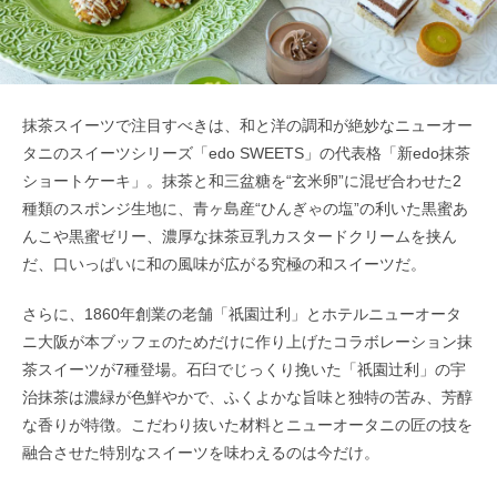
抹茶スイーツで注目すべきは、和と洋の調和が絶妙なニューオー
タニのスイーツシリーズ「edo SWEETS」の代表格「新edo抹茶
ショートケーキ」。抹茶と和三盆糖を“玄米卵”に混ぜ合わせた2
種類のスポンジ生地に、青ヶ島産“ひんぎゃの塩”の利いた黒蜜あ
んこや黒蜜ゼリー、濃厚な抹茶豆乳カスタードクリームを挟ん
だ、口いっぱいに和の風味が広がる究極の和スイーツだ。
さらに、1860年創業の老舗「祇園辻利」とホテルニューオータ
ニ大阪が本ブッフェのためだけに作り上げたコラボレーション抹
茶スイーツが7種登場。石臼でじっくり挽いた「祇園辻利」の宇
治抹茶は濃緑が色鮮やかで、ふくよかな旨味と独特の苦み、芳醇
な香りが特徴。こだわり抜いた材料とニューオータニの匠の技を
融合させた特別なスイーツを味わえるのは今だけ。