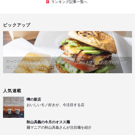
ランキング記事一覧へ
ピックアップ
食べログ 百名店の味が、並ばず届く!?「ロケットナウ」のデリバリーで
楽しむおうち名店ごはん
PR
人気連載
噂の新店
おいしいモノ好きが、今注目する店
秋山具義の今月のオスス麺
麺マニアの秋山具義さんが注目麺を紹介