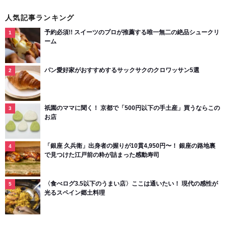
人気記事ランキング
予約必須!! スイーツのプロが推薦する唯一無二の絶品シュークリ
ーム
パン愛好家がおすすめするサックサクのクロワッサン5選
祇園のママに聞く！ 京都で「500円以下の手土産」買うならこの
お店
「銀座 久兵衛」出身者の握りが10貫4,950円〜！ 銀座の路地裏
で見つけた江戸前の粋が詰まった感動寿司
〈食べログ3.5以下のうまい店〉ここは通いたい！ 現代の感性が
光るスペイン郷土料理