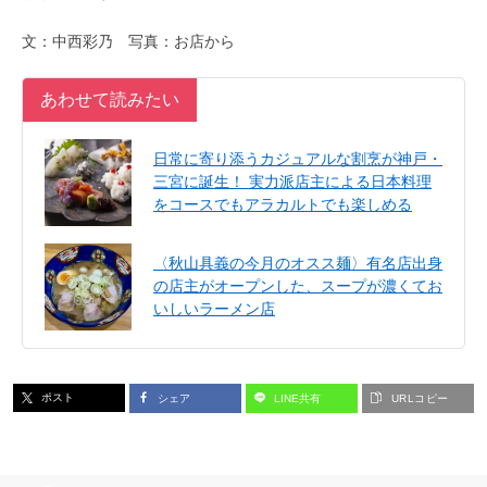
文：中西彩乃 写真：お店から
あわせて読みたい
日常に寄り添うカジュアルな割烹が神戸・
三宮に誕生！ 実力派店主による日本料理
をコースでもアラカルトでも楽しめる
〈秋山具義の今月のオスス麺〉有名店出身
の店主がオープンした、スープが濃くてお
いしいラーメン店
ポスト
シェア
LINE共有
URLコピー