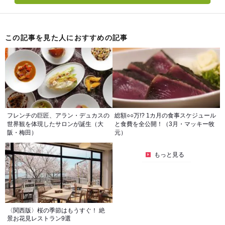
この記事を見た人におすすめの記事
フレンチの巨匠、アラン・デュカスの
総額○○万!? 1カ月の食事スケジュール
世界観を体現したサロンが誕生（大
と食費を全公開！（3月・マッキー牧
阪・梅田）
元）
もっと見る
〈関西版〉桜の季節はもうすぐ！ 絶
景お花見レストラン9選