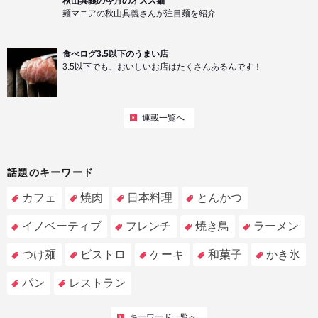
秋山具義の今月のオスス麺
麺マニアの秋山具義さんが注目麺を紹介
食べログ3.5以下のうまい店
3.5以下でも、おいしいお店はたくさんあるんです！
連載一覧へ
話題のキーワード
カフェ
焼肉
日本料理
とんかつ
イノベーティブ
フレンチ
焼き鳥
ラーメン
つけ麺
ビストロ
ケーキ
和菓子
かき氷
パン
レストラン
キーワード一覧へ