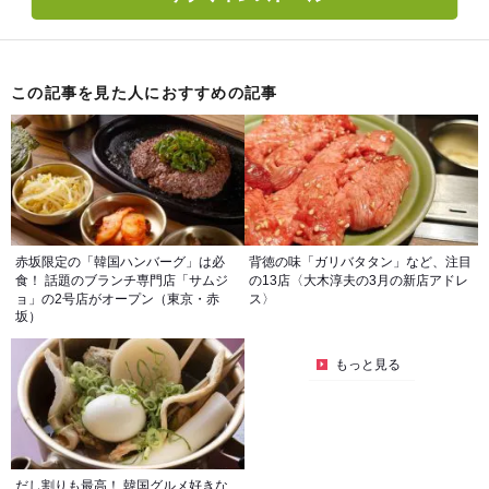
この記事を見た人におすすめの記事
赤坂限定の「韓国ハンバーグ」は必
背徳の味「ガリバタタン」など、注目
食！ 話題のブランチ専門店「サムジ
の13店〈大木淳夫の3月の新店アドレ
ョ」の2号店がオープン（東京・赤
ス〉
坂）
もっと見る
だし割りも最高！ 韓国グルメ好きな