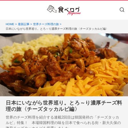
HOME
最新記事
世界チーズ料理の旅
日本にいながら世界巡り。とろ～り濃厚チーズ料理の旅〈チーズタッカルビ編〉
日本にいながら世界巡り。とろ～り濃厚チーズ料
理の旅〈チーズタッカルビ編〉
世界のチーズ料理を紹介する連載2回目は韓国発祥の「チーズタッカ
ルビ」特集！ 本場韓国料理の味を日本で食べられる街・新大久保の