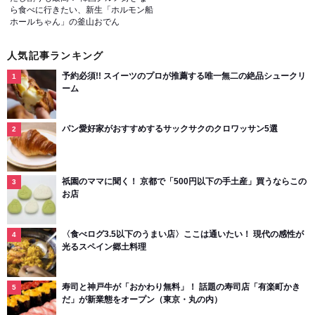
ら食べに行きたい、新生「ホルモン船
ホールちゃん」の釜山おでん
人気記事ランキング
予約必須!! スイーツのプロが推薦する唯一無二の絶品シュークリ
ーム
パン愛好家がおすすめするサックサクのクロワッサン5選
祇園のママに聞く！ 京都で「500円以下の手土産」買うならこの
お店
〈食べログ3.5以下のうまい店〉ここは通いたい！ 現代の感性が
光るスペイン郷土料理
寿司と神戸牛が「おかわり無料」！ 話題の寿司店「有楽町かき
だ」が新業態をオープン（東京・丸の内）