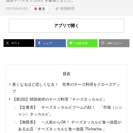
激旨チーズタッカルビを厳選しました。
投稿日:
韓国料理
2017/10/15 (日)
東京
アプリで開く
ポスト
シェア
LINE共有
URLコピー
目次
寒くなるほど恋しくなる！ 世界のチーズ料理をクローズアッ
プ
【第2回】韓国発祥のチーズ料理『チーズタッカルビ』
【定番系】 チーズタッカルビブームの顔！ 「市場（シジ
ャン）タッカルビ」
【無限系】 一人前からOK！ チーズタッカルビ食べ放題が
あるお店「チーズタッカルビ食べ放題 75chacha 」