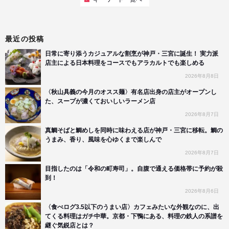
最近の投稿
日常に寄り添うカジュアルな割烹が神戸・三宮に誕生！ 実力派
店主による日本料理をコースでもアラカルトでも楽しめる
2026年8月8日
〈秋山具義の今月のオスス麺〉有名店出身の店主がオープンし
た、スープが濃くておいしいラーメン店
2026年8月7日
真鯛そばと鯛めしを同時に味わえる店が神戸・三宮に移転。鯛の
うまみ、香り、風味を心ゆくまで楽しんで
2026年8月7日
目指したのは「令和の町寿司」。自腹で通える価格帯に予約が殺
到！
2026年8月6日
〈食べログ3.5以下のうまい店〉カフェみたいな外観なのに、出
てくる料理はガチ中華。京都・下鴨にある、料理の鉄人の系譜を
継ぐ気鋭店とは？