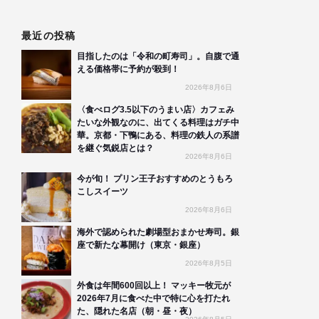
最近の投稿
目指したのは「令和の町寿司」。自腹で通
える価格帯に予約が殺到！
2026年8月6日
〈食べログ3.5以下のうまい店〉カフェみ
たいな外観なのに、出てくる料理はガチ中
華。京都・下鴨にある、料理の鉄人の系譜
を継ぐ気鋭店とは？
2026年8月6日
今が旬！ プリン王子おすすめのとうもろ
こしスイーツ
2026年8月6日
海外で認められた劇場型おまかせ寿司。銀
座で新たな幕開け（東京・銀座）
2026年8月5日
外食は年間600回以上！ マッキー牧元が
2026年7月に食べた中で特に心を打たれ
た、隠れた名店（朝・昼・夜）