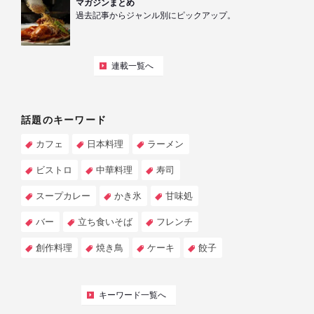
マガジンまとめ
過去記事からジャンル別にピックアップ。
連載一覧へ
話題のキーワード
カフェ
日本料理
ラーメン
ビストロ
中華料理
寿司
スープカレー
かき氷
甘味処
バー
立ち食いそば
フレンチ
創作料理
焼き鳥
ケーキ
餃子
キーワード一覧へ