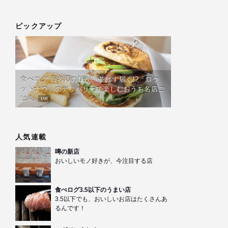
ピックアップ
食べログ 百名店の味が、並ばず届く!?「ロケ
ットナウ」のデリバリーで楽しむおうち名店ご
はん
PR
人気連載
噂の新店
おいしいモノ好きが、今注目する店
食べログ3.5以下のうまい店
3.5以下でも、おいしいお店はたくさんあ
るんです！