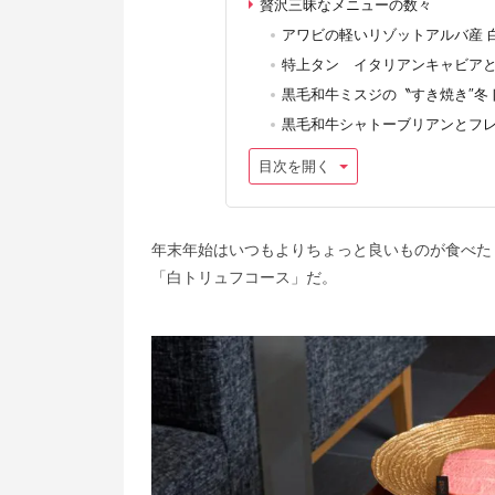
贅沢三昧なメニューの数々
アワビの軽いリゾットアルバ産 
特上タン イタリアンキャビア
黒毛和牛ミスジの〝すき焼き″冬
黒毛和牛シャトーブリアンとフ
目次を開く
年末年始はいつもよりちょっと良いものが食べたくな
「白トリュフコース」だ。