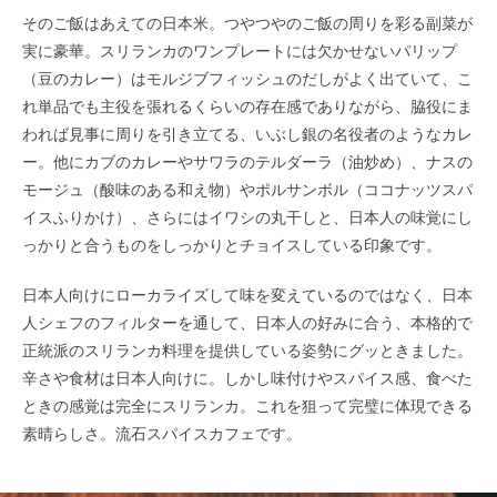
そのご飯はあえての日本米。つやつやのご飯の周りを彩る副菜が
実に豪華。スリランカのワンプレートには欠かせないパリップ
（豆のカレー）はモルジブフィッシュのだしがよく出ていて、こ
れ単品でも主役を張れるくらいの存在感でありながら、脇役にま
われば見事に周りを引き立てる、いぶし銀の名役者のようなカレ
ー。他にカブのカレーやサワラのテルダーラ
（油炒め
）、ナスの
モージュ
（酸味のある和え物
）やポルサンボル
（ココナッツスパ
イスふりかけ
）、さらにはイワシの丸干しと、日本人の味覚にし
っかりと合うものをしっかりとチョイスしている印象です。
日本人向けにローカライズして味を変えているのではなく、日本
人シェフのフィルターを通して、日本人の好みに合う、本格的で
正統派のスリランカ料理を提供している姿勢にグッときました。
辛さや食材は日本人向けに。しかし味付けやスパイス感、食べた
ときの感覚は完全にスリランカ。これを狙って完璧に体現できる
素晴らしさ。流石スパイスカフェです。