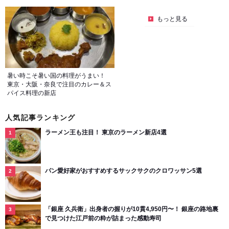
もっと見る
暑い時こそ暑い国の料理がうまい！
東京・大阪・奈良で注目のカレー＆ス
パイス料理の新店
人気記事ランキング
ラーメン王も注目！ 東京のラーメン新店4選
パン愛好家がおすすめするサックサクのクロワッサン5選
「銀座 久兵衛」出身者の握りが10貫4,950円〜！ 銀座の路地裏
で見つけた江戸前の粋が詰まった感動寿司