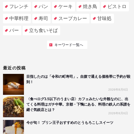
フレンチ
パン
ケーキ
焼き鳥
ビストロ
中華料理
寿司
スープカレー
甘味処
バー
立ち食いそば
キーワード一覧へ
最近の投稿
目指したのは「令和の町寿司」。自腹で通える価格帯に予約が殺
到！
2026年8月6日
〈食べログ3.5以下のうまい店〉カフェみたいな外観なのに、出
てくる料理はガチ中華。京都・下鴨にある、料理の鉄人の系譜を
継ぐ気鋭店とは？
2026年8月6日
今が旬！ プリン王子おすすめのとうもろこしスイーツ