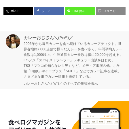
ポスト
シェア
LINE共有
URLコピー
カレーおじさん＼(^o^)／
2006年から毎日カレーを食べ続けているカレーアディクト。世
界各地約7,000店舗で様々なカレーを食べ歩く。年間平均カレー
食数は1,000以上、生涯通算カレー食数は優に20,000を超える。
CSフジ「スパイストラベラー」レギュラー出演をはじめ、
TBS「マツコの知らない世界」など、メディア出演の他、小学
館「Oggi」やイープラス「SPICE」などでカレー記事を連載。
さまざまな形でカレー情報を発信している。
カレーおじさん＼(^o^)／ のすべての投稿を表示