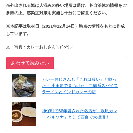
※外出される際は人混みの多い場所は避け、各自治体の情報をご
参照の上、感染症対策を実施し十分にご留意ください。
※本記事は取材日（2021年12月14日）時点の情報をもとに作成
しています。
文・写真：カレーおじさん＼(^o^)／
あわせて読みたい
カレーおじさんも「これは凄い」と唸っ
た！ 小田原で見つけた、二郎系スパイス
ラーメンとインドカレーの店
神保町で36年愛された名店が「欧風カレ
ー ペルソナ」として西台で大復活！