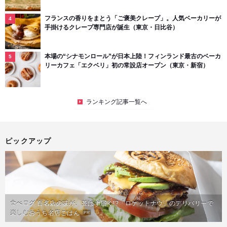
フランスの香りをまとう「ご褒美クレープ」。人気ベーカリーが
手掛けるクレープ専門店が誕生（東京・日比谷）
本場の“シナモンロール”が日本上陸！フィンランド最古のベーカ
リーカフェ「エクベリ」初の常設店オープン（東京・新宿）
ランキング記事一覧へ
ピックアップ
食べログ 百名店の味が、並ばず届く!?「ロケットナウ」のデリバリーで
楽しむおうち名店ごはん
PR