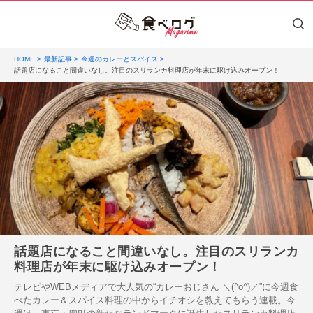
HOME
最新記事
今週のカレーとスパイス
話題店になること間違いなし。注目のスリランカ料理店が年末に駆け込みオープン！
話題店になること間違いなし。注目のスリランカ
料理店が年末に駆け込みオープン！
テレビやWEBメディアで大人気の“カレーおじさん ＼(^o^)／”に今週食
べたカレー＆スパイス料理の中からイチオシを教えてもらう連載。今