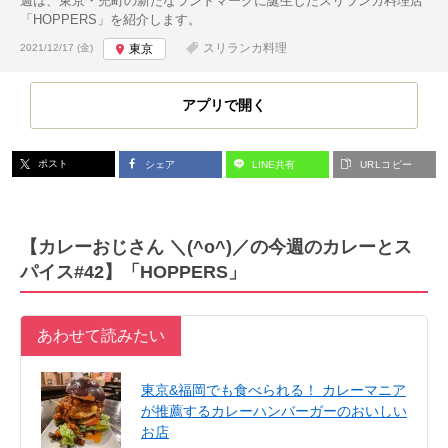
週は、東京・兜町の新たなランドマークに誕生したスリランカ料理店
「HOPPERS」を紹介します。
投稿日:
スリランカ料理
2021/12/17 (金)
東京
アプリで開く
ポスト
シェア
LINE共有
URLコピー
【カレーおじさん ＼(^o^)／の今週のカレーとス
パイス#42】「HOPPERS」
あわせて読みたい
東京&福岡でも食べられる！ カレーマニア
が推薦するカレーハンバーガーのおいしい
お店