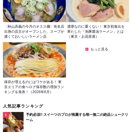
〈秋山具義の今月のオスス麺〉有名店
濃厚なのに重くない！ 東京初進出を
出身の店主がオープンした、スープが
果たした「泡豚醤油ラーメン」とは
濃くておいしいラーメン店
（東京・お花茶屋）
もっと見る
保存が増えるのにはワケがある！ 東
京エリアの食べログ保存数の増加ラン
キングを発表！（2026年6月）
人気記事ランキング
予約必須!! スイーツのプロが推薦する唯一無二の絶品シュークリ
ーム