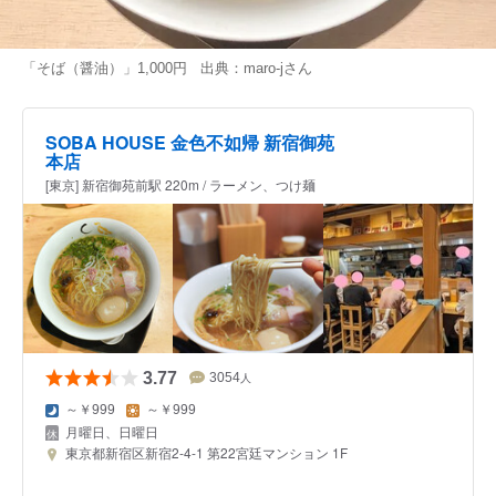
「そば（醤油）」1,000円 出典：
maro-j
さん
SOBA HOUSE 金色不如帰 新宿御苑
本店
[東京] 新宿御苑前駅 220m / ラーメン、つけ麺
3.77
3054
人
～￥999
～￥999
月曜日、日曜日
東京都新宿区新宿2-4-1 第22宮廷マンション 1F