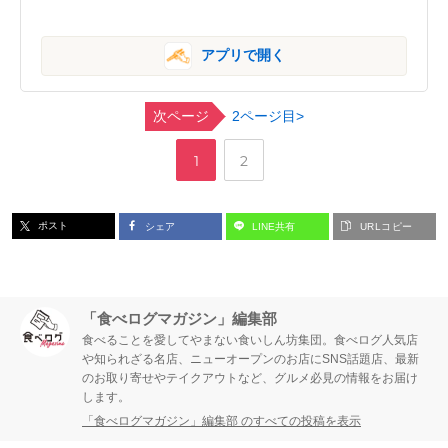
アプリで開く
次ページ
2ページ目>
,
ペ
ペ
1
2
ー
ー
ポスト
シェア
LINE共有
URLコピー
ジ
ジ
「食べログマガジン」編集部
食べることを愛してやまない食いしん坊集団。食べログ人気店
や知られざる名店、ニューオープンのお店にSNS話題店、最新
のお取り寄せやテイクアウトなど、グルメ必見の情報をお届け
します。
「食べログマガジン」編集部 のすべての投稿を表示