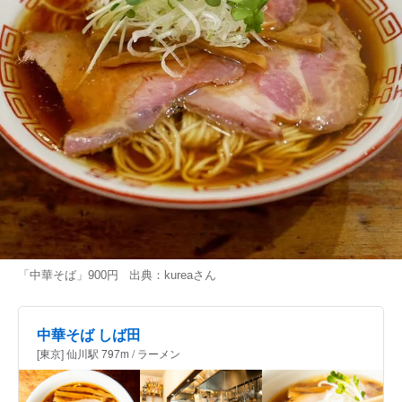
「中華そば」900円 出典：
kurea
さん
中華そば しば田
[東京] 仙川駅 797m / ラーメン