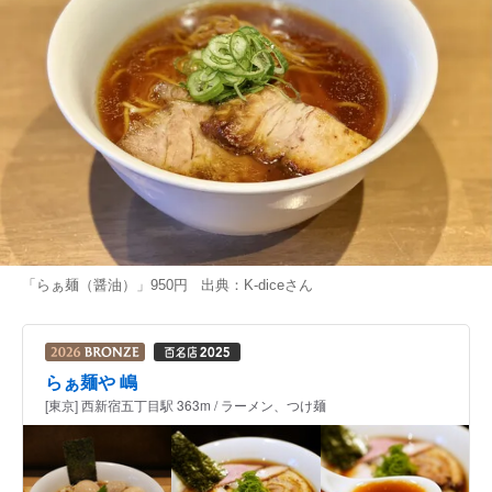
「らぁ麺（醤油）」950円 出典：
K-dice
さん
らぁ麺や 嶋
[東京] 西新宿五丁目駅 363m / ラーメン、つけ麺