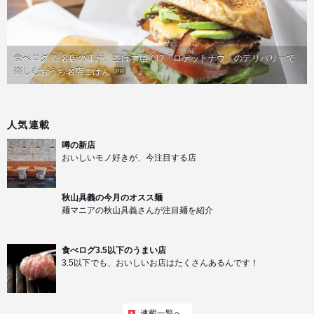
食べログ 百名店の味が、並ばず届く!?「ロケットナウ」のデリバリーで
楽しむおうち名店ごはん
PR
人気連載
噂の新店
おいしいモノ好きが、今注目する店
秋山具義の今月のオスス麺
麺マニアの秋山具義さんが注目麺を紹介
食べログ3.5以下のうまい店
3.5以下でも、おいしいお店はたくさんあるんです！
連載一覧へ