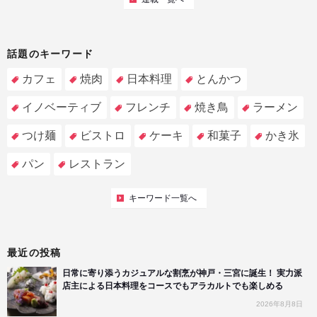
話題のキーワード
カフェ
焼肉
日本料理
とんかつ
イノベーティブ
フレンチ
焼き鳥
ラーメン
つけ麺
ビストロ
ケーキ
和菓子
かき氷
パン
レストラン
キーワード一覧へ
最近の投稿
日常に寄り添うカジュアルな割烹が神戸・三宮に誕生！ 実力派
店主による日本料理をコースでもアラカルトでも楽しめる
2026年8月8日