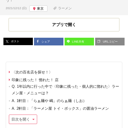
う！
投稿日:
ラーメン
2021/12/12 (日)
東京
アプリで開く
ポスト
シェア
LINE共有
URLコピー
〈次の百名店を探せ！〉
印象に残った！ 惚れた！ 店
Q. 1年以内に行った中で〈印象に残った・個人的に惚れた〉ラー
メン屋・メニューは？
A. 1軒目：「らぁ麺や 嶋」のらぁ麺（しお）
A. 2軒目：「ラーメン屋 トイ・ボックス」の醤油ラーメン
目次を開く