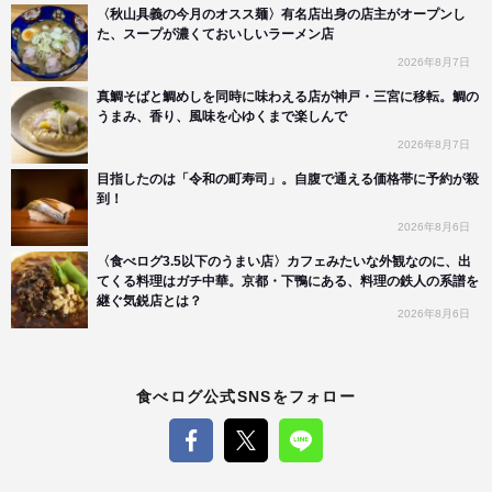
〈秋山具義の今月のオスス麺〉有名店出身の店主がオープンし
た、スープが濃くておいしいラーメン店
2026年8月7日
真鯛そばと鯛めしを同時に味わえる店が神戸・三宮に移転。鯛の
うまみ、香り、風味を心ゆくまで楽しんで
2026年8月7日
目指したのは「令和の町寿司」。自腹で通える価格帯に予約が殺
到！
2026年8月6日
〈食べログ3.5以下のうまい店〉カフェみたいな外観なのに、出
てくる料理はガチ中華。京都・下鴨にある、料理の鉄人の系譜を
継ぐ気鋭店とは？
2026年8月6日
食べログ公式SNSをフォロー