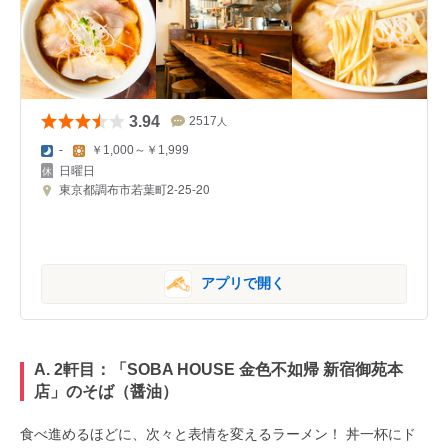
3.94
2517
人
-
￥1,000～￥1,999
日曜日
東京都調布市若葉町2-25-20
アプリで開く
A. 2軒目：「
SOBA HOUSE 金色不如帰 新宿御苑本
店
」
のそば（醤油）
食べ進めるほどに、次々と表情を変えるラーメン！ 丼一杯にド