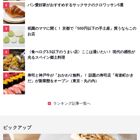
パン愛好家がおすすめするサックサクのクロワッサン5選
祇園のママに聞く！ 京都で「500円以下の手土産」買うならこの
お店
〈食べログ3.5以下のうまい店〉ここは通いたい！ 現代の感性が
光るスペイン郷土料理
寿司と神戸牛が「おかわり無料」！ 話題の寿司店「有楽町かき
だ」が新業態をオープン（東京・丸の内）
ランキング記事一覧へ
ピックアップ