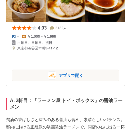
4.03
2132
人
–
￥1,000～￥1,999
土曜日、日曜日、祝日
東京都渋谷区本町3-41-12
アプリで開く
A. 2軒目：「
ラーメン屋 トイ・ボックス
」の醤油ラー
メン
鶏油の香ばしさと深みのある醤油も含め、素晴らしいバランス。
都内における正統派の淡麗醤油ラーメンで、同店の右に出る一杯