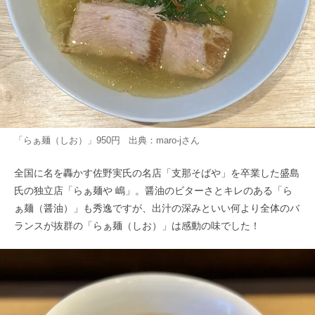
「らぁ麺（しお）」950円 出典：
maro-j
さん
全国に名を轟かす佐野実氏の名店「支那そばや」を卒業した盛島
氏の独立店「らぁ麺や 嶋」。醤油のビターさとキレのある「ら
ぁ麺（醤油）」も秀逸ですが、出汁の深みといい何より全体のバ
ランスが抜群の「らぁ麺（しお）」は感動の味でした！