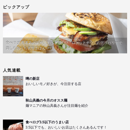
ピックアップ
食べログ 百名店の味が、並ばず届く!?「ロケットナウ」のデリバリーで
楽しむおうち名店ごはん
PR
人気連載
噂の新店
おいしいモノ好きが、今注目する店
秋山具義の今月のオスス麺
麺マニアの秋山具義さんが注目麺を紹介
食べログ3.5以下のうまい店
3.5以下でも、おいしいお店はたくさんあるんです！