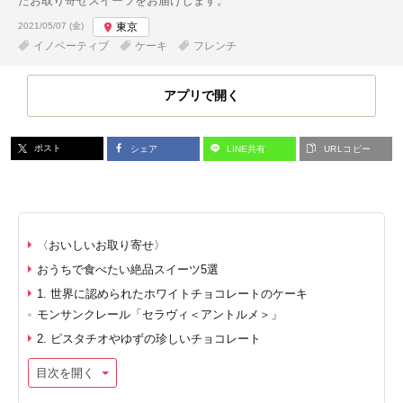
たお取り寄せスイーツをお届けします。
投稿日:
2021/05/07 (金)
東京
イノベーティブ
ケーキ
フレンチ
アプリで開く
ポスト
シェア
LINE共有
URLコピー
〈おいしいお取り寄せ〉
おうちで食べたい絶品スイーツ5選
1. 世界に認められたホワイトチョコレートのケーキ
モンサンクレール「セラヴィ＜アントルメ＞」
2. ピスタチオやゆずの珍しいチョコレート
目次を開く