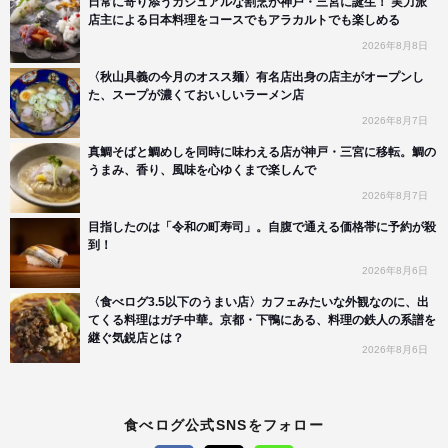
日常に寄り添うカジュアルな割烹が神戸・三宮に誕生！ 実力派
店主による日本料理をコースでもアラカルトでも楽しめる
2026年8月8日
〈秋山具義の今月のオスス麺〉有名店出身の店主がオープンし
た、スープが濃くておいしいラーメン店
2026年8月7日
真鯛そばと鯛めしを同時に味わえる店が神戸・三宮に移転。鯛の
うまみ、香り、風味を心ゆくまで楽しんで
2026年8月7日
目指したのは「令和の町寿司」。自腹で通える価格帯に予約が殺
到！
2026年8月6日
〈食べログ3.5以下のうまい店〉カフェみたいな外観なのに、出
てくる料理はガチ中華。京都・下鴨にある、料理の鉄人の系譜を
継ぐ気鋭店とは？
2026年8月6日
食べログ公式SNSをフォロー