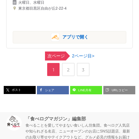
火曜日、水曜日
東京都目黒区自由が丘2-22-4
アプリで開く
次ページ
2ページ目>
,
,
ペ
ペ
ペ
1
2
3
ー
ー
ー
ポスト
シェア
LINE共有
URLコピー
ジ
ジ
ジ
「食べログマガジン」編集部
食べることを愛してやまない食いしん坊集団。食べログ人気店
や知られざる名店、ニューオープンのお店にSNS話題店、最新
のお取り寄せやテイクアウトなど、グルメ必見の情報をお届け