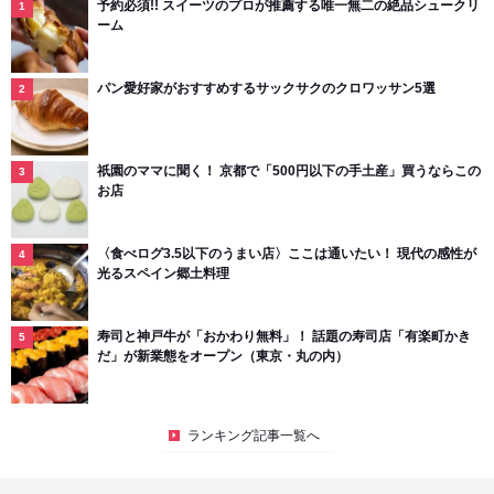
予約必須!! スイーツのプロが推薦する唯一無二の絶品シュークリ
ーム
パン愛好家がおすすめするサックサクのクロワッサン5選
祇園のママに聞く！ 京都で「500円以下の手土産」買うならこの
お店
〈食べログ3.5以下のうまい店〉ここは通いたい！ 現代の感性が
光るスペイン郷土料理
寿司と神戸牛が「おかわり無料」！ 話題の寿司店「有楽町かき
だ」が新業態をオープン（東京・丸の内）
ランキング記事一覧へ