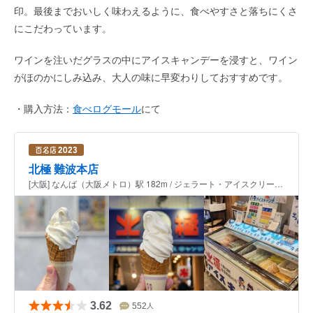
印。最後までおいしく味わえるように、食べやすさと落ちにくさ
にこだわっています。
ワインを注いだグラスの中にアイスキャンデーを浸すと、ワイン
がほのかにしみ込み、大人の味に早変わりしておすすめです。
・購入方法：
食べログモール
にて
北極 難波本店
[大阪] なんば（大阪メトロ）駅 182m / ジェラート・アイスクリーム、たい焼き・大判焼き
3.62
552
人